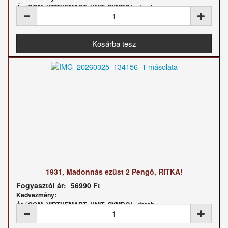
Ár / COM_VIRTUEMART_UNIT_SYMBOL_darab:
1931, Madonnás ezüst 2 Pengő, RITKA!
Fogyasztói ár:
56990 Ft
Kedvezmény:
Ár / COM_VIRTUEMART_UNIT_SYMBOL_darab: