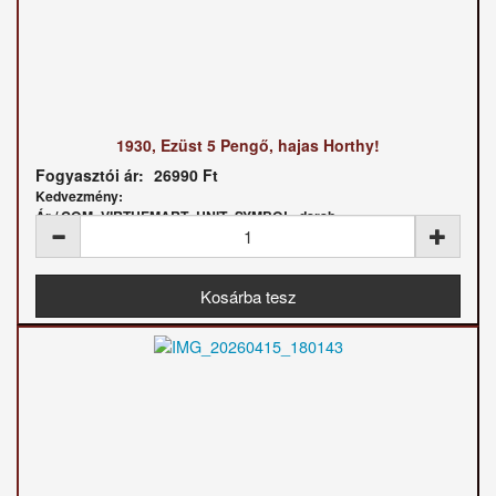
1930, Ezüst 5 Pengő, hajas Horthy!
Fogyasztói ár:
26990 Ft
Kedvezmény:
Ár / COM_VIRTUEMART_UNIT_SYMBOL_darab: