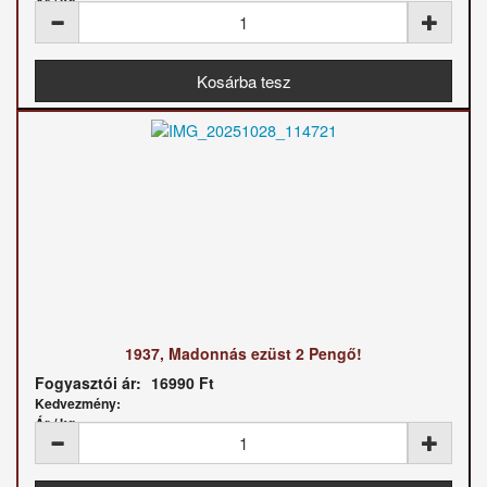
Ár / kg:
1937, Madonnás ezüst 2 Pengő!
Fogyasztói ár:
16990 Ft
Kedvezmény:
Ár / kg: