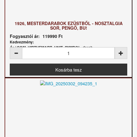
1926, MESTERDARABOK EZÜSTBŐL - NOSZTALGIA
SOR, PENGŐ, BU!
Fogyasztói ár:
119990 Ft
Kedvezmény:
Ár / COM_VIRTUEMART_UNIT_SYMBOL_darab: