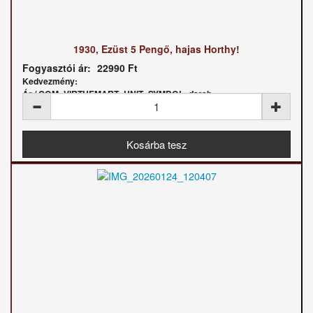
1930, Ezüst 5 Pengő, hajas Horthy!
Fogyasztói ár:
22990 Ft
Kedvezmény:
Ár / COM_VIRTUEMART_UNIT_SYMBOL_darab: