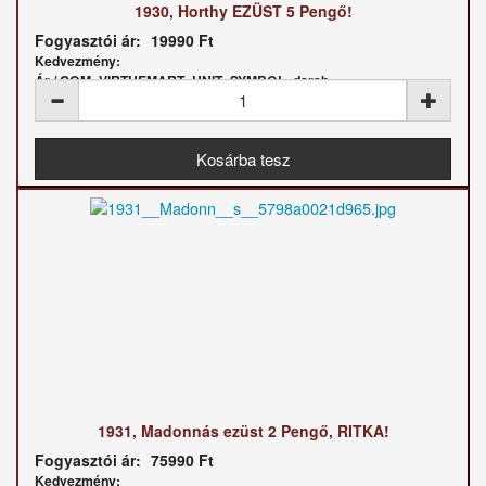
1930, Horthy EZÜST 5 Pengő!
Fogyasztói ár:
19990 Ft
Kedvezmény:
Ár / COM_VIRTUEMART_UNIT_SYMBOL_darab:
1931, Madonnás ezüst 2 Pengő, RITKA!
Fogyasztói ár:
75990 Ft
Kedvezmény: