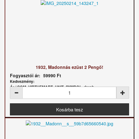
1932, Madonnás ezüst 2 Pengő!
Fogyasztói ár:
59990 Ft
Kedvezmény:
Ár / COM_VIRTUEMART_UNIT_SYMBOL_darab: