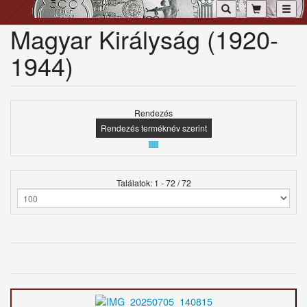
Toggl
Magyar Királyság (1920-
1944)
Rendezés
Rendezés terméknév szerint
Találatok: 1 - 72 / 72