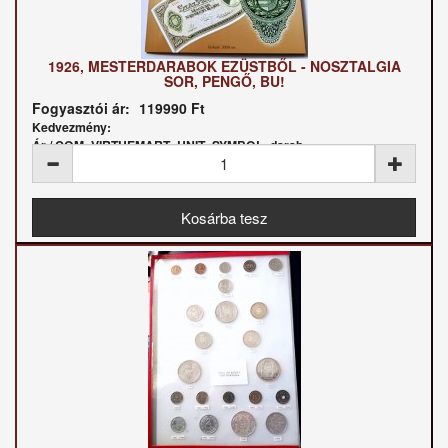
1926, MESTERDARABOK EZÜSTBŐL - NOSZTALGIA
SOR, PENGŐ, BU!
Fogyasztói ár:
119990 Ft
Kedvezmény:
Ár / COM_VIRTUEMART_UNIT_SYMBOL_darab: