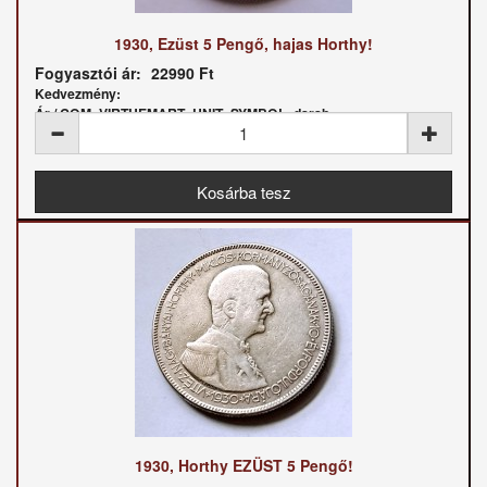
1930, Ezüst 5 Pengő, hajas Horthy!
Fogyasztói ár:
22990 Ft
Kedvezmény:
Ár / COM_VIRTUEMART_UNIT_SYMBOL_darab:
1930, Horthy EZÜST 5 Pengő!