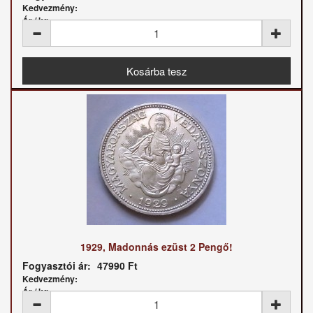
Kedvezmény:
Ár / kg:
1929, Madonnás ezüst 2 Pengő!
Fogyasztói ár:
47990 Ft
Kedvezmény:
Ár / kg: