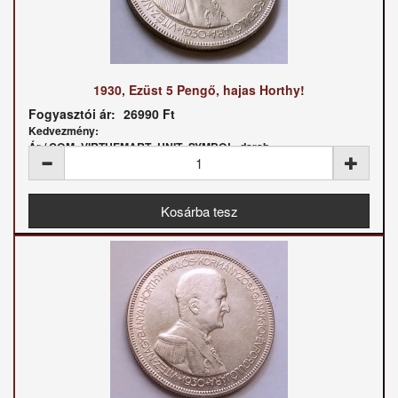
1930, Ezüst 5 Pengő, hajas Horthy!
Fogyasztói ár:
26990 Ft
Kedvezmény:
Ár / COM_VIRTUEMART_UNIT_SYMBOL_darab: