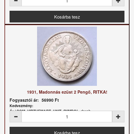
1931, Madonnás ezüst 2 Pengő, RITKA!
Fogyasztói ár:
56990 Ft
Kedvezmény:
Ár / COM_VIRTUEMART_UNIT_SYMBOL_darab: