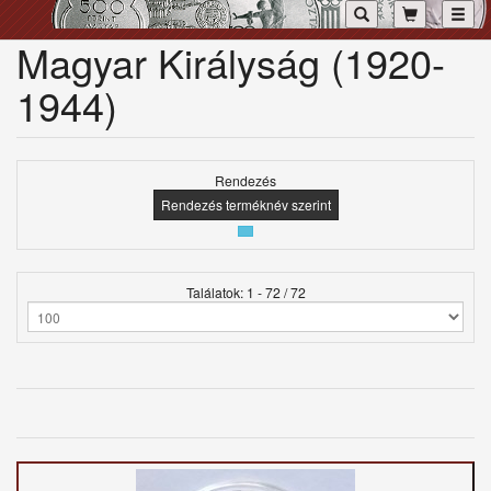
Toggl
Magyar Királyság (1920-
1944)
Rendezés
Rendezés terméknév szerint
Találatok: 1 - 72 / 72