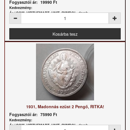
Fogyasztói ár:
19990 Ft
Kedvezmény:
Ár / COM_VIRTUEMART_UNIT_SYMBOL_darab:
1931, Madonnás ezüst 2 Pengő, RITKA!
Fogyasztói ár:
75990 Ft
Kedvezmény:
Ár / COM_VIRTUEMART_UNIT_SYMBOL_darab: