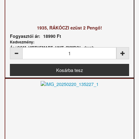
1935, RÁKÓCZI ezüst 2 Pengő!
Fogyasztói ár:
18990 Ft
Kedvezmény:
Ár / COM_VIRTUEMART_UNIT_SYMBOL_darab: