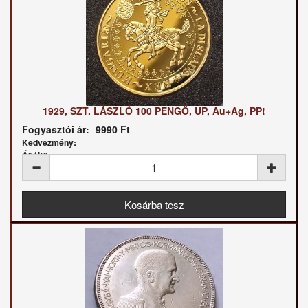
1929, SZT. LÁSZLÓ 100 PENGŐ, UP, Au+Ag, PP!
Fogyasztói ár:
9990 Ft
Kedvezmény:
Ár / kg: