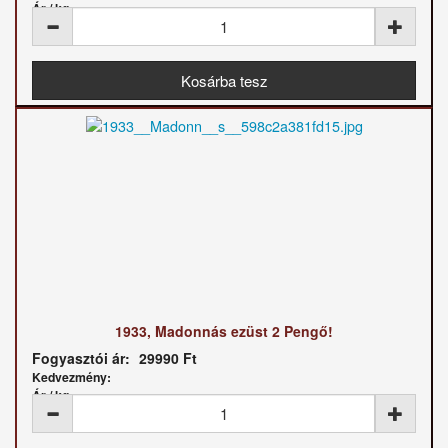
Ár / kg:
1933, Madonnás ezüst 2 Pengő!
Fogyasztói ár:
29990 Ft
Kedvezmény:
Ár / kg: