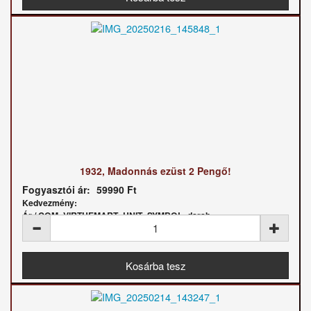
1932, Madonnás ezüst 2 Pengő!
Fogyasztói ár:
59990 Ft
Kedvezmény:
Ár / COM_VIRTUEMART_UNIT_SYMBOL_darab: