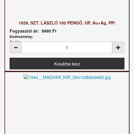
1929, SZT. LÁSZLÓ 100 PENGŐ, UP, Au+Ag, PP!
Fogyasztói ár:
9990 Ft
Kedvezmény:
Ár / kg: