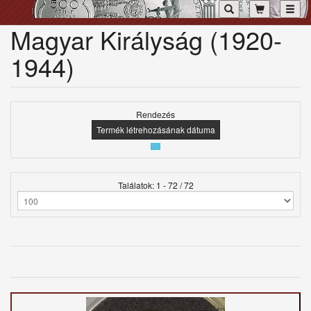
Toggl
Magyar Királyság (1920-
1944)
Rendezés
Termék létrehozásának dátuma
Találatok: 1 - 72 / 72