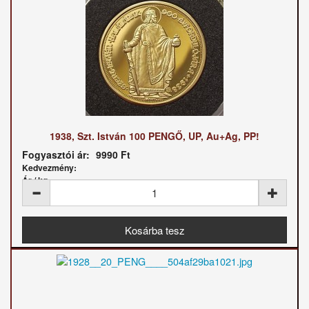
1938, Szt. István 100 PENGŐ, UP, Au+Ag, PP!
Fogyasztói ár:
9990 Ft
Kedvezmény:
Ár / kg: