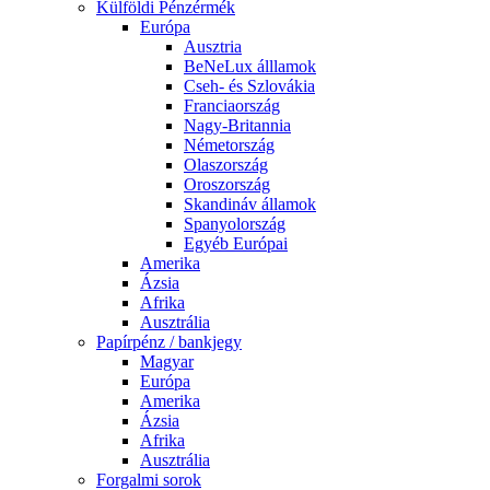
Külföldi Pénzérmék
Európa
Ausztria
BeNeLux álllamok
Cseh- és Szlovákia
Franciaország
Nagy-Britannia
Németország
Olaszország
Oroszország
Skandináv államok
Spanyolország
Egyéb Európai
Amerika
Ázsia
Afrika
Ausztrália
Papírpénz / bankjegy
Magyar
Európa
Amerika
Ázsia
Afrika
Ausztrália
Forgalmi sorok