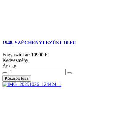
1948, SZÉCHENYI EZÜST 10 Ft!
Fogyasztói ár:
10990 Ft
Kedvezmény:
Ár / kg: