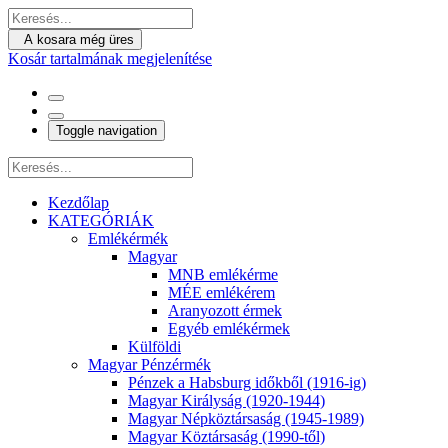
A kosara még üres
Kosár tartalmának megjelenítése
Toggle navigation
Kezdőlap
KATEGÓRIÁK
Emlékérmék
Magyar
MNB emlékérme
MÉE emlékérem
Aranyozott érmek
Egyéb emlékérmek
Külföldi
Magyar Pénzérmék
Pénzek a Habsburg időkből (1916-ig)
Magyar Királyság (1920-1944)
Magyar Népköztársaság (1945-1989)
Magyar Köztársaság (1990-től)