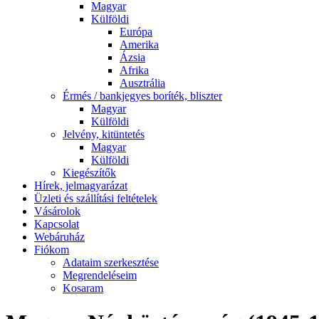
Magyar
Külföldi
Európa
Amerika
Ázsia
Afrika
Ausztrália
Érmés / bankjegyes boríték, bliszter
Magyar
Külföldi
Jelvény, kitüntetés
Magyar
Külföldi
Kiegészítők
Hírek, jelmagyarázat
Üzleti és szállítási feltételek
Vásárolok
Kapcsolat
Webáruház
Fiókom
Adataim szerkesztése
Megrendeléseim
Kosaram