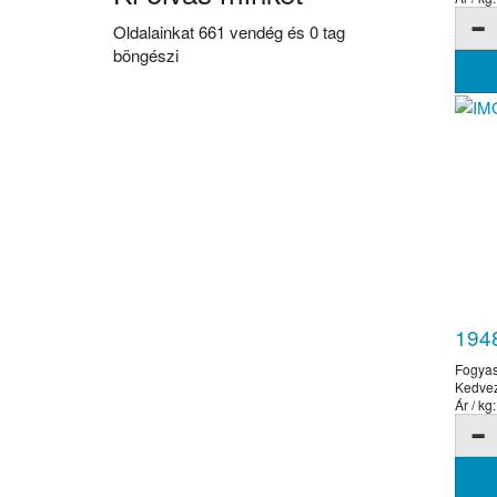
Oldalainkat 661 vendég és 0 tag
böngészi
194
Fogyas
Kedve
Ár / kg: