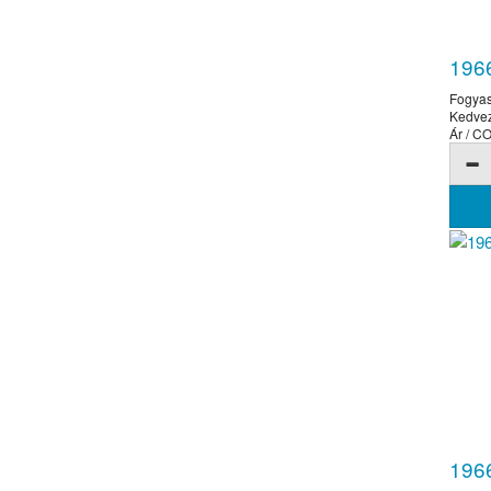
1966
Fogyas
Kedve
Ár / 
1966