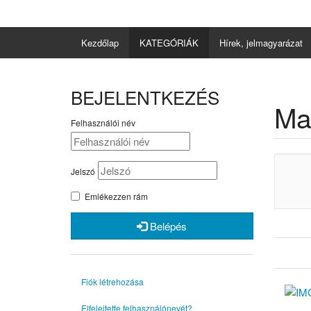
Kezdőlap
KATEGÓRIÁK
Hírek, jelmagyarázat
BEJELENTKEZÉS
Ma
Felhasználói név
Jelszó
Emlékezzen rám
Belépés
Fiók létrehozása
Elfelejtette felhasználónevét?