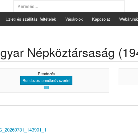
Üzleti és szállítási feltételek
Vásárolok
Kapcsolat
Webáruhá
gyar Népköztársaság (19
Rendezés
Rendezés terméknév szerint