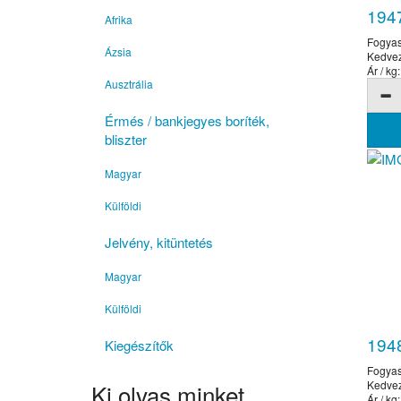
194
Afrika
Fogyas
Ázsia
Kedve
Ár / kg:
Ausztrália
Érmés / bankjegyes boríték,
bliszter
Magyar
Külföldi
Jelvény, kitüntetés
Magyar
Külföldi
194
Kiegészítők
Fogyas
Kedve
Ki olvas minket
Ár / kg: