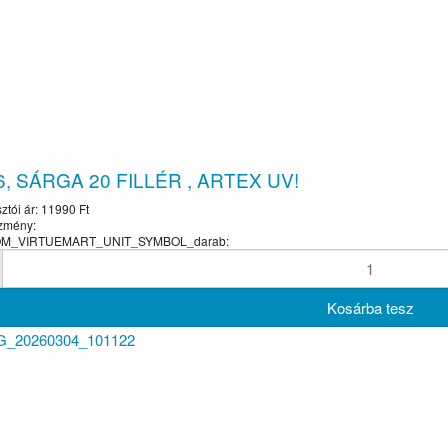
6, SÁRGA 20 FILLÉR , ARTEX UV!
ztói ár:
11990 Ft
zmény:
COM_VIRTUEMART_UNIT_SYMBOL_darab: