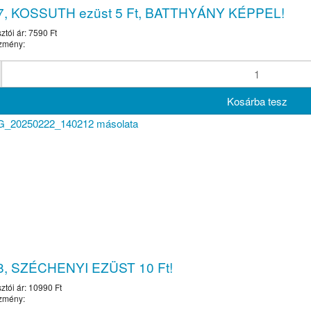
7, KOSSUTH ezüst 5 Ft, BATTHYÁNY KÉPPEL!
ztói ár:
7590 Ft
zmény:
8, SZÉCHENYI EZÜST 10 Ft!
ztói ár:
10990 Ft
zmény: