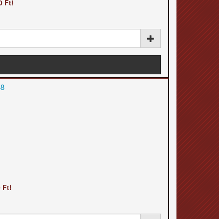
 Ft!
 Ft!