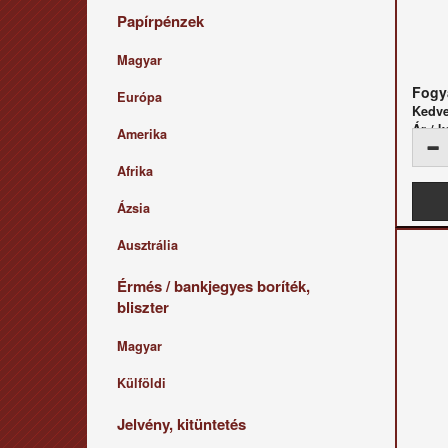
Papírpénzek
Magyar
Fogya
Európa
Kedv
Ár / k
Amerika
Afrika
Ázsia
Ausztrália
Érmés / bankjegyes boríték,
bliszter
Magyar
Külföldi
Jelvény, kitüntetés