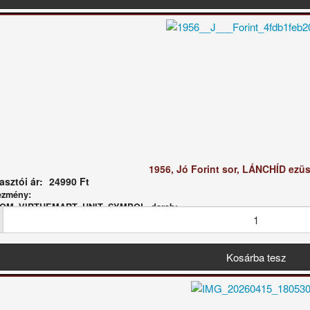
1956, Jó Forint sor, LÁNCHÍD ezüs
sztói ár:
24990 Ft
ezmény:
 COM_VIRTUEMART_UNIT_SYMBOL_darab: