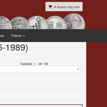
A kosara még üres
ház
Fiókom
5-1989)
Találatok: 1 - 99 / 99