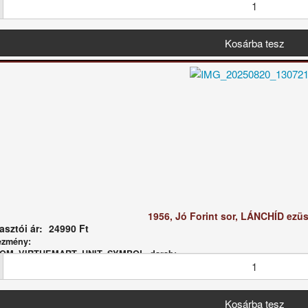
1956, Jó Forint sor, LÁNCHÍD ezüs
sztói ár:
24990 Ft
ezmény:
 COM_VIRTUEMART_UNIT_SYMBOL_darab: