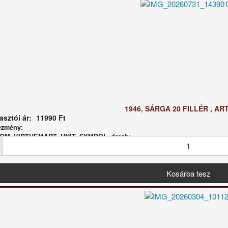
1946, SÁRGA 20 FILLÉR , AR
sztói ár:
11990 Ft
ezmény:
 COM_VIRTUEMART_UNIT_SYMBOL_darab: