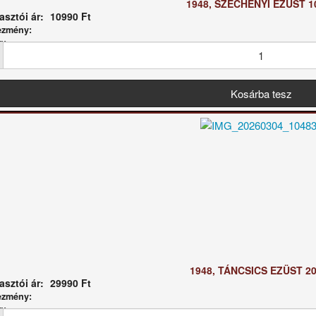
1948, SZÉCHENYI EZÜST 10
sztói ár:
10990 Ft
ezmény:
g:
1948, TÁNCSICS EZÜST 20
sztói ár:
29990 Ft
ezmény:
g: