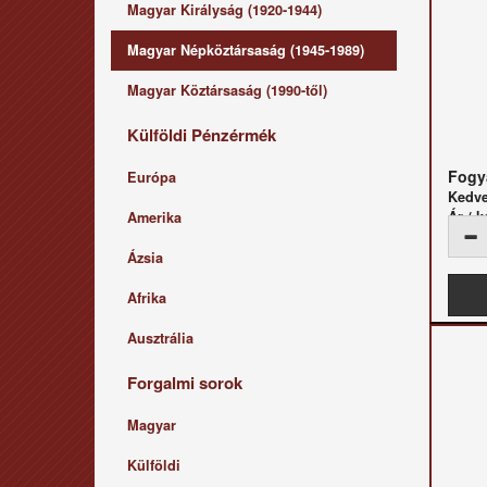
Magyar Királyság (1920-1944)
Magyar Népköztársaság (1945-1989)
Magyar Köztársaság (1990-től)
Külföldi Pénzérmék
Fogya
Európa
Kedv
Ár / k
Amerika
Ázsia
Afrika
Ausztrália
Forgalmi sorok
Magyar
Külföldi