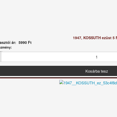
1947, KOSSUTH ezüst 5 F
sztói ár:
5990 Ft
ezmény:
g: