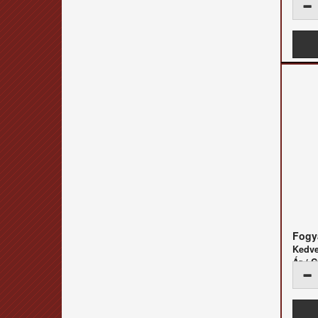
Fogya
Kedv
Ár /