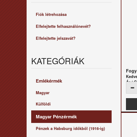
Fiók létrehozása
Elfelejtette felhasználónevét?
Elfelejtette jelszavát?
KATEGÓRIÁK
Fogya
Kedv
Emlékérmék
Ár /
Magyar
Külföldi
Magyar Pénzérmék
Pénzek a Habsburg időkből (1916-ig)