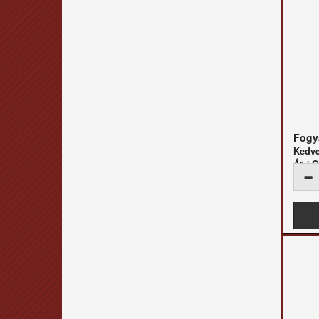
Fogya
Kedv
Ár /