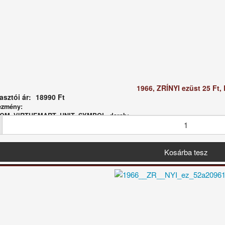
1966, ZRÍNYI ezüst 25 Ft, 
sztói ár:
18990 Ft
ezmény:
 COM_VIRTUEMART_UNIT_SYMBOL_darab: