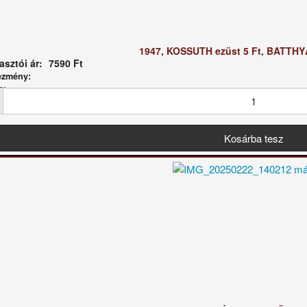
1947, KOSSUTH ezüst 5 Ft, BATTH
sztói ár:
7590 Ft
ezmény:
g: