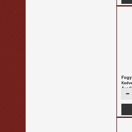
Fogya
Kedv
Ár /