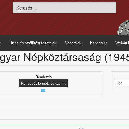
t
Üzleti és szállítási feltételek
Vásárolok
Kapcsolat
Webáru
gyar Népköztársaság (194
Rendezés
Rendezés terméknév szerint