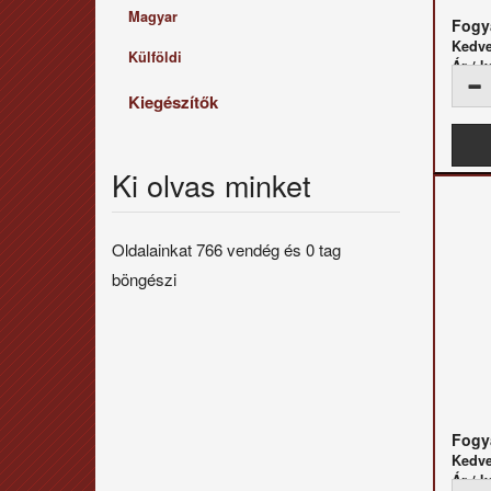
Magyar
Fogya
Kedv
Külföldi
Ár / k
Kiegészítők
Ki olvas minket
Oldalainkat 766 vendég és 0 tag
böngészi
Fogya
Kedv
Ár / k