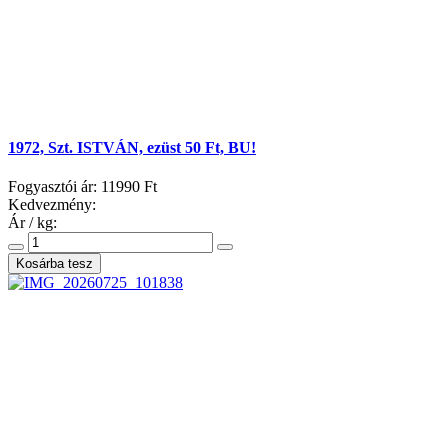
1972, Szt. ISTVÁN, ezüst 50 Ft, BU!
Fogyasztói ár:
11990 Ft
Kedvezmény:
Ár / kg: