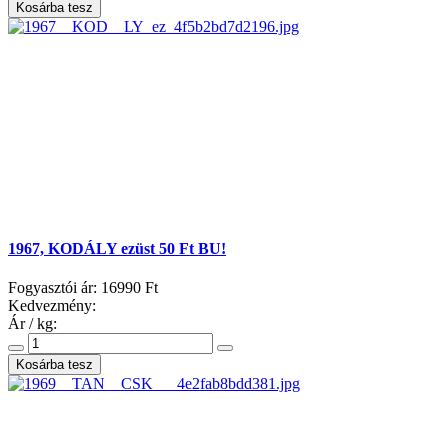
1967, KODÁLY ezüst 50 Ft BU!
Fogyasztói ár:
16990 Ft
Kedvezmény:
Ár / kg: