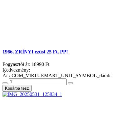
1966, ZRÍNYI ezüst 25 Ft, PP!
Fogyasztói ár:
18990 Ft
Kedvezmény:
Ár / COM_VIRTUEMART_UNIT_SYMBOL_darab: