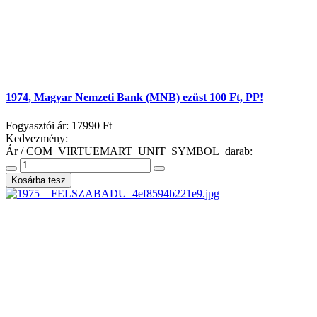
1974, Magyar Nemzeti Bank (MNB) ezüst 100 Ft, PP!
Fogyasztói ár:
17990 Ft
Kedvezmény:
Ár / COM_VIRTUEMART_UNIT_SYMBOL_darab: