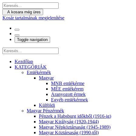
A kosara még üres
Kosár tartalmának megjelenítése
Toggle navigation
Kezdőlap
KATEGÓRIÁK
Emlékérmék
Magyar
MNB emlékérme
MÉE emlékérem
Aranyozott érmek
Egyéb emlékérmek
Külföldi
Magyar Pénzérmék
Pénzek a Habsburg időkből (1916-ig)
Magyar Királyság (1920-1944)
Magyar Népköztársaság (1945-1989)
Magyar Köztársaság (1990-től)