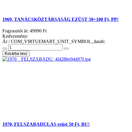
1969, TANÁCSKÖZTÁRSASÁG EZÜST 50+100 Ft, PP!
Fogyasztói ár:
49990 Ft
Kedvezmény:
Ár / COM_VIRTUEMART_UNIT_SYMBOL_darab:
1970, FELSZABADULÁS ezüst 50 Ft, BU!