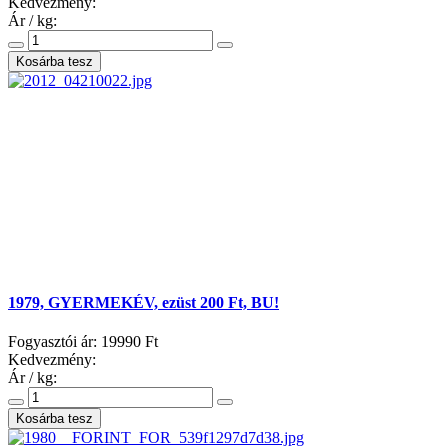
Kedvezmény:
Ár / kg:
1979, GYERMEKÉV, ezüst 200 Ft, BU!
Fogyasztói ár:
19990 Ft
Kedvezmény:
Ár / kg: