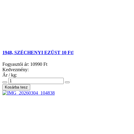
1948, SZÉCHENYI EZÜST 10 Ft!
Fogyasztói ár:
10990 Ft
Kedvezmény:
Ár / kg: