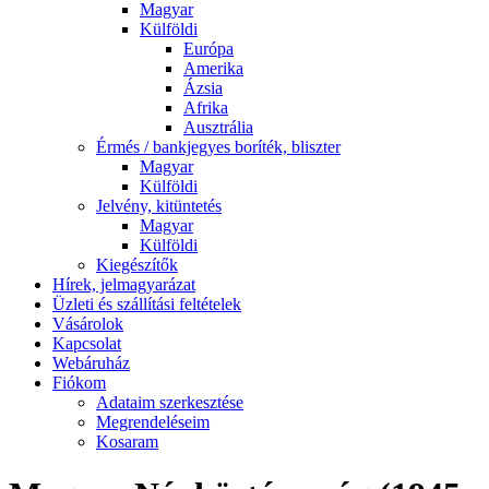
Magyar
Külföldi
Európa
Amerika
Ázsia
Afrika
Ausztrália
Érmés / bankjegyes boríték, bliszter
Magyar
Külföldi
Jelvény, kitüntetés
Magyar
Külföldi
Kiegészítők
Hírek, jelmagyarázat
Üzleti és szállítási feltételek
Vásárolok
Kapcsolat
Webáruház
Fiókom
Adataim szerkesztése
Megrendeléseim
Kosaram