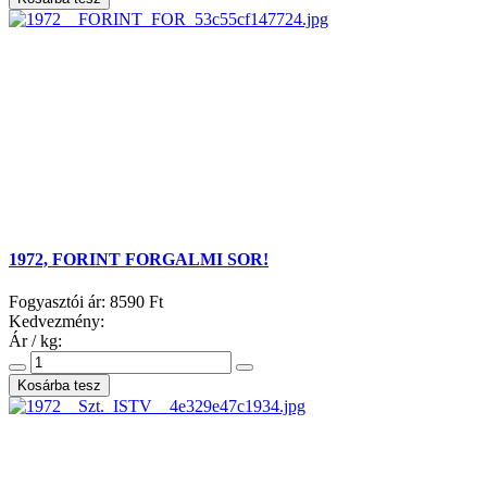
1972, FORINT FORGALMI SOR!
Fogyasztói ár:
8590 Ft
Kedvezmény:
Ár / kg: