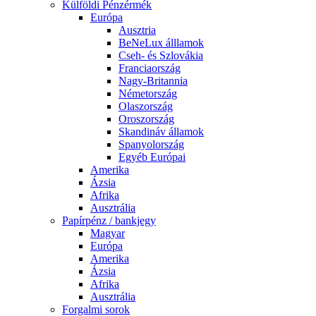
Külföldi Pénzérmék
Európa
Ausztria
BeNeLux álllamok
Cseh- és Szlovákia
Franciaország
Nagy-Britannia
Németország
Olaszország
Oroszország
Skandináv államok
Spanyolország
Egyéb Európai
Amerika
Ázsia
Afrika
Ausztrália
Papírpénz / bankjegy
Magyar
Európa
Amerika
Ázsia
Afrika
Ausztrália
Forgalmi sorok