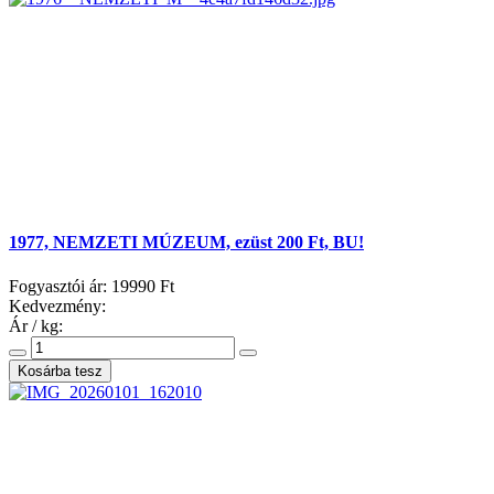
1977, NEMZETI MÚZEUM, ezüst 200 Ft, BU!
Fogyasztói ár:
19990 Ft
Kedvezmény:
Ár / kg: