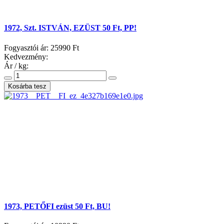
1972, Szt. ISTVÁN, EZÜST 50 Ft, PP!
Fogyasztói ár:
25990 Ft
Kedvezmény:
Ár / kg:
1973, PETŐFI ezüst 50 Ft, BU!