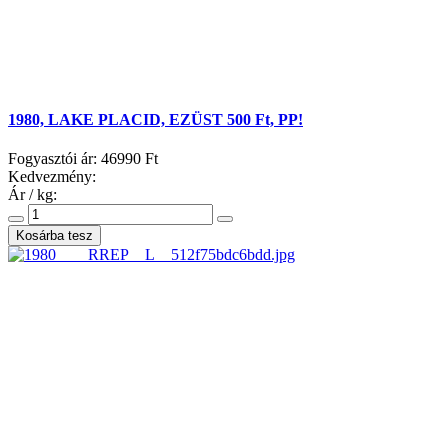
1980, LAKE PLACID, EZÜST 500 Ft, PP!
Fogyasztói ár:
46990 Ft
Kedvezmény:
Ár / kg: