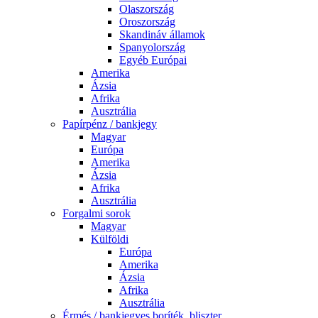
Olaszország
Oroszország
Skandináv államok
Spanyolország
Egyéb Európai
Amerika
Ázsia
Afrika
Ausztrália
Papírpénz / bankjegy
Magyar
Európa
Amerika
Ázsia
Afrika
Ausztrália
Forgalmi sorok
Magyar
Külföldi
Európa
Amerika
Ázsia
Afrika
Ausztrália
Érmés / bankjegyes boríték, bliszter