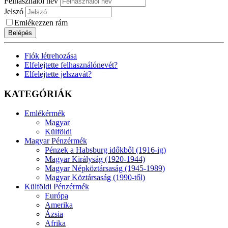
Felhasználói név
Jelszó
Emlékezzen rám
Belépés
Fiók létrehozása
Elfelejtette felhasználónevét?
Elfelejtette jelszavát?
KATEGÓRIÁK
Emlékérmék
Magyar
Külföldi
Magyar Pénzérmék
Pénzek a Habsburg időkből (1916-ig)
Magyar Királyság (1920-1944)
Magyar Népköztársaság (1945-1989)
Magyar Köztársaság (1990-től)
Külföldi Pénzérmék
Európa
Amerika
Ázsia
Afrika