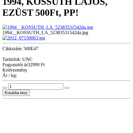
1994, KOSSUTH LAJOS,
EZÜST 500Ft, PP!
1994__KOSSUTH_LA_52383531542da.jpg
Cikkszám: 500E47
Tartásfok: UNC
Fogyasztói ár
32990 Ft
Kedvezmény
Ár / kg: