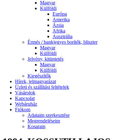
Magyar
Külföldi
Európa
Amerika
Ázsia
Afrika
Ausztrália
Érmés / bankjegyes boríték, bliszter
Magyar
Külföldi
Jelvény, kitüntetés
Magyar
Külföldi
Kiegészítők
Hírek, jelmagyarázat
Üzleti és szállítási feltételek
Vásárolok
Kapcsolat
Webáruház
Fiókom
Adataim szerkesztése
Megrendeléseim
Kosaram