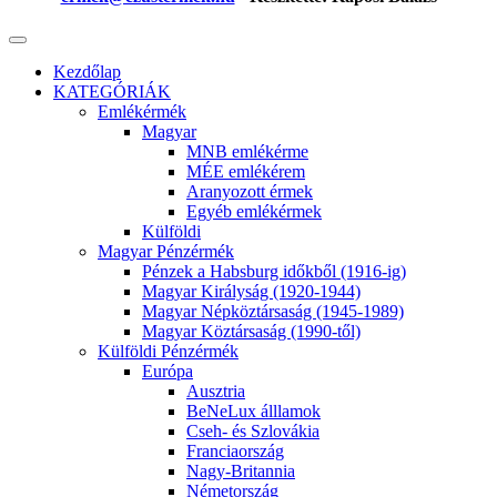
Kezdőlap
KATEGÓRIÁK
Emlékérmék
Magyar
MNB emlékérme
MÉE emlékérem
Aranyozott érmek
Egyéb emlékérmek
Külföldi
Magyar Pénzérmék
Pénzek a Habsburg időkből (1916-ig)
Magyar Királyság (1920-1944)
Magyar Népköztársaság (1945-1989)
Magyar Köztársaság (1990-től)
Külföldi Pénzérmék
Európa
Ausztria
BeNeLux álllamok
Cseh- és Szlovákia
Franciaország
Nagy-Britannia
Németország