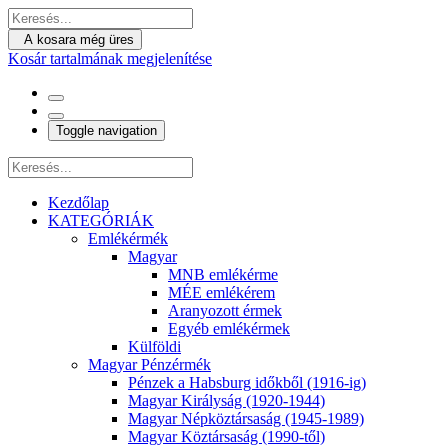
A kosara még üres
Kosár tartalmának megjelenítése
Toggle navigation
Kezdőlap
KATEGÓRIÁK
Emlékérmék
Magyar
MNB emlékérme
MÉE emlékérem
Aranyozott érmek
Egyéb emlékérmek
Külföldi
Magyar Pénzérmék
Pénzek a Habsburg időkből (1916-ig)
Magyar Királyság (1920-1944)
Magyar Népköztársaság (1945-1989)
Magyar Köztársaság (1990-től)