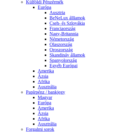
Külföldi Pénzérmék
Európa
Ausztria
BeNeLux álllamok
Cseh- és Szlovákia
Franciaország
Nagy-Britannia
Németország
Olaszország
Oroszország
Skandináv államok
Spanyolország
Egyéb Európai
Amerika
Ázsia
Afrika
Ausztrália
Papírpénz / bankjegy
Magyar
Európa
Amerika
Ázsia
Afrika
Ausztrália
Forgalmi sorok