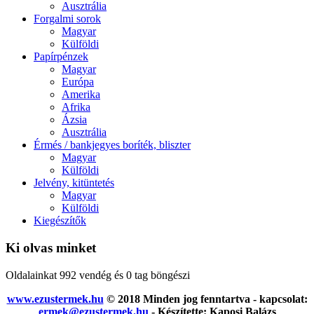
Ausztrália
Forgalmi sorok
Magyar
Külföldi
Papírpénzek
Magyar
Európa
Amerika
Afrika
Ázsia
Ausztrália
Érmés / bankjegyes boríték, bliszter
Magyar
Külföldi
Jelvény, kitüntetés
Magyar
Külföldi
Kiegészítők
Ki olvas minket
Oldalainkat 992 vendég és 0 tag böngészi
www.ezustermek.hu
© 2018 Minden jog fenntartva - kapcsolat:
ermek@ezustermek.hu
- Készítette: Kaposi Balázs