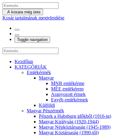
A kosara még üres
Kosár tartalmának megjelenítése
Toggle navigation
Kezdőlap
KATEGÓRIÁK
Emlékérmék
Magyar
MNB emlékérme
MÉE emlékérem
Aranyozott érmek
Egyéb emlékérmek
Külföldi
Magyar Pénzérmék
Pénzek a Habsburg időkből (1916-ig)
Magyar Királyság (1920-1944)
Magyar Népköztársaság (1945-1989)
Magyar Köztársaság (1990-től)