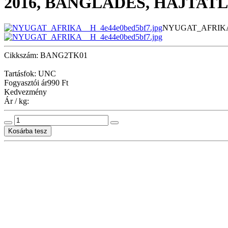
2016, BANGLADES, HAJTATL
NYUGAT_AFRIKA_
Cikkszám: BANG2TK01
Tartásfok: UNC
Fogyasztói ár
990 Ft
Kedvezmény
Ár / kg: