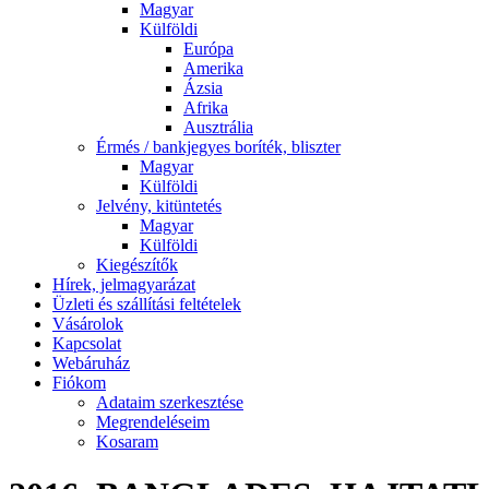
Magyar
Külföldi
Európa
Amerika
Ázsia
Afrika
Ausztrália
Érmés / bankjegyes boríték, bliszter
Magyar
Külföldi
Jelvény, kitüntetés
Magyar
Külföldi
Kiegészítők
Hírek, jelmagyarázat
Üzleti és szállítási feltételek
Vásárolok
Kapcsolat
Webáruház
Fiókom
Adataim szerkesztése
Megrendeléseim
Kosaram