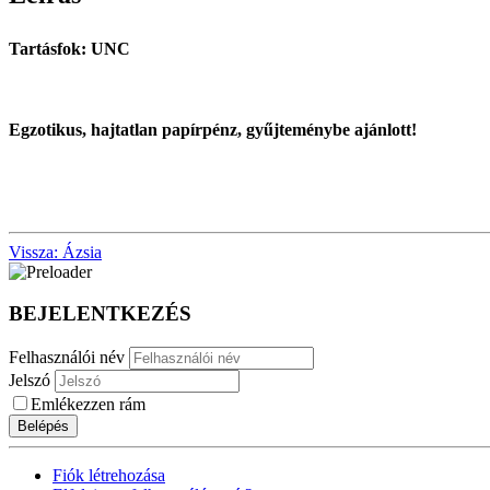
Tartásfok: UNC
Egzotikus, hajtatlan papírpénz, gyűjteménybe ajánlott!
Vissza: Ázsia
BEJELENTKEZÉS
Felhasználói név
Jelszó
Emlékezzen rám
Belépés
Fiók létrehozása