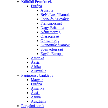
Külföldi Pénzérmék
Európa
Ausztria
BeNeLux álllamok
Cseh- és Szlovákia
Franciaország
Nagy-Britannia
Németország
Olaszország
Oroszország
Skandináv államok
Spanyolország
Egyéb Európai
Amerika
Ázsia
Afrika
Ausztrália
Papírpénz / bankjegy
Magyar
Európa
Amerika
Ázsia
Afrika
Ausztrália
Forgalmi sorok