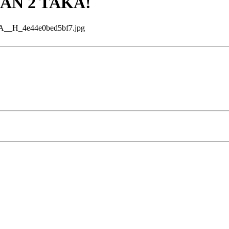
AN 2 TAKA!
_H_4e44e0bed5bf7.jpg