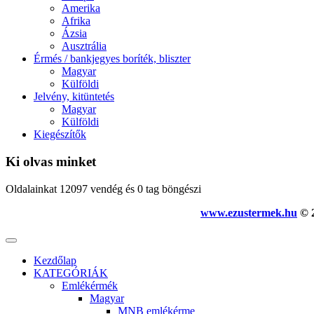
Amerika
Afrika
Ázsia
Ausztrália
Érmés / bankjegyes boríték, bliszter
Magyar
Külföldi
Jelvény, kitüntetés
Magyar
Külföldi
Kiegészítők
Ki olvas minket
Oldalainkat 12097 vendég és 0 tag böngészi
www.ezustermek.hu
© 2
Kezdőlap
KATEGÓRIÁK
Emlékérmék
Magyar
MNB emlékérme