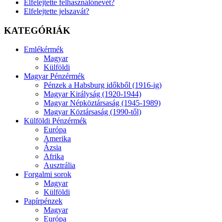
Elfelejtette felhasználónevét?
Elfelejtette jelszavát?
KATEGÓRIÁK
Emlékérmék
Magyar
Külföldi
Magyar Pénzérmék
Pénzek a Habsburg időkből (1916-ig)
Magyar Királyság (1920-1944)
Magyar Népköztársaság (1945-1989)
Magyar Köztársaság (1990-től)
Külföldi Pénzérmék
Európa
Amerika
Ázsia
Afrika
Ausztrália
Forgalmi sorok
Magyar
Külföldi
Papírpénzek
Magyar
Európa