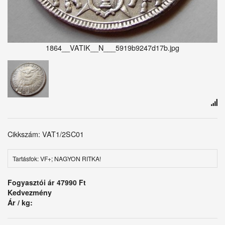
1864__VATIK__N___5919b9247d17b.jpg
Cikkszám: VAT1/2SC01
Tartásfok: VF+; NAGYON RITKA!
Fogyasztói ár
47990 Ft
Kedvezmény
Ár / kg: