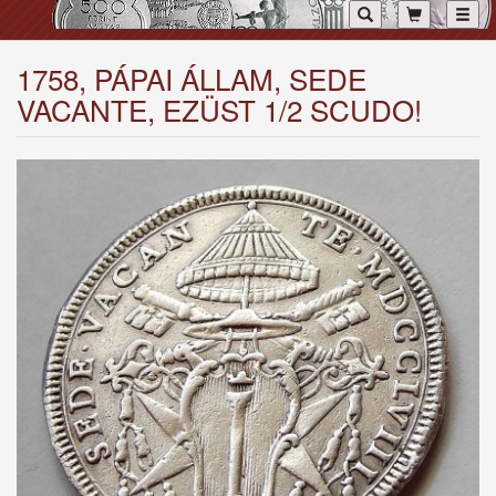
Toggl
1758, PÁPAI ÁLLAM, SEDE
VACANTE, EZÜST 1/2 SCUDO!