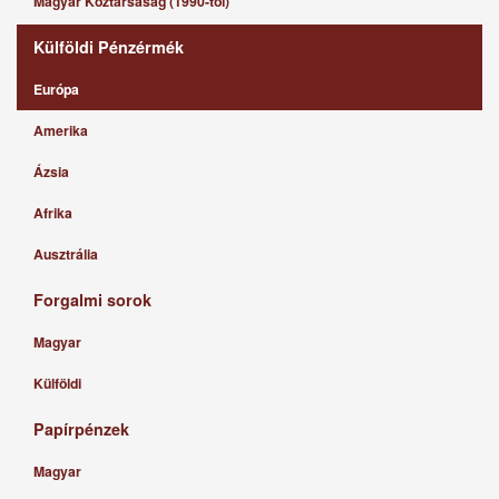
Magyar Köztársaság (1990-től)
Külföldi Pénzérmék
Európa
Amerika
Ázsia
Afrika
Ausztrália
Forgalmi sorok
Magyar
Külföldi
Papírpénzek
Magyar