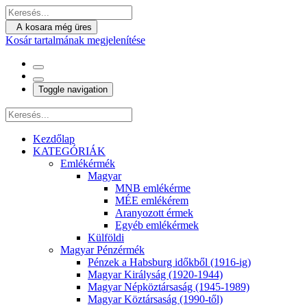
A kosara még üres
Kosár tartalmának megjelenítése
Toggle navigation
Kezdőlap
KATEGÓRIÁK
Emlékérmék
Magyar
MNB emlékérme
MÉE emlékérem
Aranyozott érmek
Egyéb emlékérmek
Külföldi
Magyar Pénzérmék
Pénzek a Habsburg időkből (1916-ig)
Magyar Királyság (1920-1944)
Magyar Népköztársaság (1945-1989)
Magyar Köztársaság (1990-től)