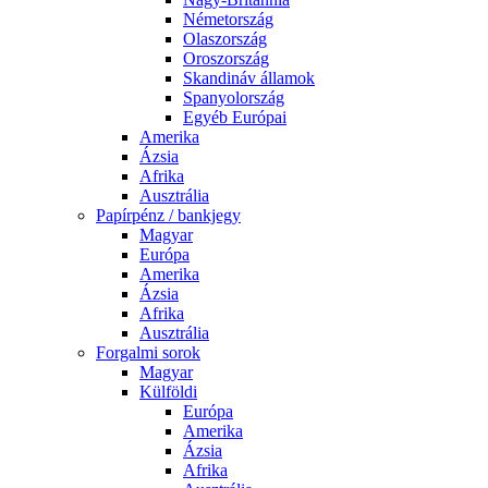
Németország
Olaszország
Oroszország
Skandináv államok
Spanyolország
Egyéb Európai
Amerika
Ázsia
Afrika
Ausztrália
Papírpénz / bankjegy
Magyar
Európa
Amerika
Ázsia
Afrika
Ausztrália
Forgalmi sorok
Magyar
Külföldi
Európa
Amerika
Ázsia
Afrika