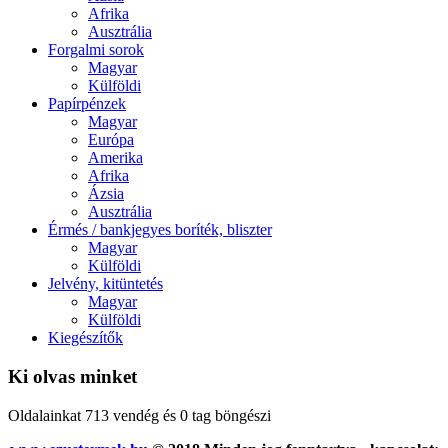
Afrika
Ausztrália
Forgalmi sorok
Magyar
Külföldi
Papírpénzek
Magyar
Európa
Amerika
Afrika
Ázsia
Ausztrália
Érmés / bankjegyes boríték, bliszter
Magyar
Külföldi
Jelvény, kitüntetés
Magyar
Külföldi
Kiegészítők
Ki olvas minket
Oldalainkat 713 vendég és 0 tag böngészi