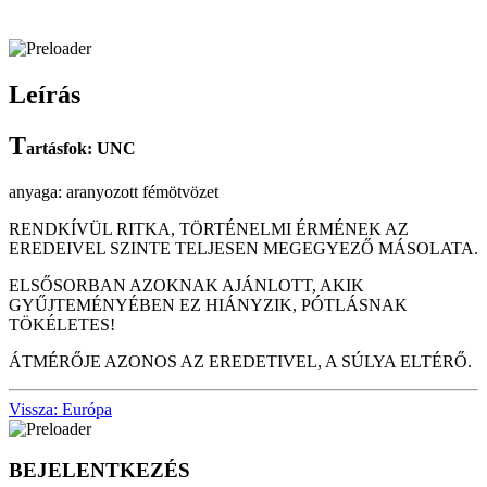
Leírás
T
artásfok: UNC
anyaga: aranyozott fémötvözet
RENDKÍVÜL RITKA, TÖRTÉNELMI ÉRMÉNEK AZ
EREDEIVEL SZINTE TELJESEN MEGEGYEZŐ MÁSOLATA.
ELSŐSORBAN AZOKNAK AJÁNLOTT, AKIK
GYŰJTEMÉNYÉBEN EZ HIÁNYZIK, PÓTLÁSNAK
TÖKÉLETES!
ÁTMÉRŐJE AZONOS AZ EREDETIVEL, A SÚLYA ELTÉRŐ.
Vissza: Európa
BEJELENTKEZÉS