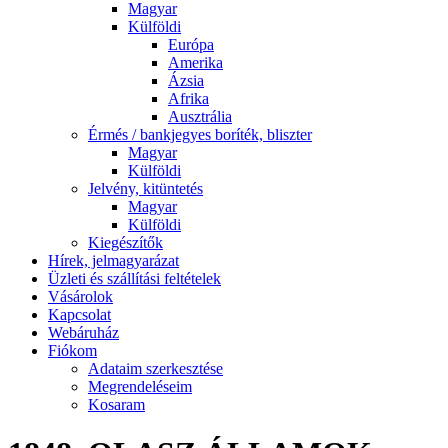
Magyar
Külföldi
Európa
Amerika
Ázsia
Afrika
Ausztrália
Érmés / bankjegyes boríték, bliszter
Magyar
Külföldi
Jelvény, kitüntetés
Magyar
Külföldi
Kiegészítők
Hírek, jelmagyarázat
Üzleti és szállítási feltételek
Vásárolok
Kapcsolat
Webáruház
Fiókom
Adataim szerkesztése
Megrendeléseim
Kosaram