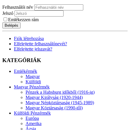
Felhasználói név
Jelszó
Emlékezzen rám
Belépés
Fiók létrehozása
Elfelejtette felhasználónevét?
Elfelejtette jelszavát?
KATEGÓRIÁK
Emlékérmék
Magyar
Külföldi
Magyar Pénzérmék
Pénzek a Habsburg időkből (1916-ig)
Magyar Királyság (1920-1944)
Magyar Népköztársaság (1945-1989)
Magyar Köztársaság (1990-től)
Külföldi Pénzérmék
Európa
Amerika
Ázsia