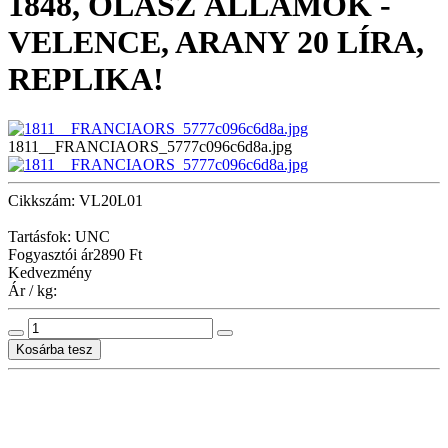
1848, OLASZ ÁLLAMOK -
VELENCE, ARANY 20 LÍRA,
REPLIKA!
1811__FRANCIAORS_5777c096c6d8a.jpg
Cikkszám: VL20L01
Tartásfok: UNC
Fogyasztói ár
2890 Ft
Kedvezmény
Ár / kg: