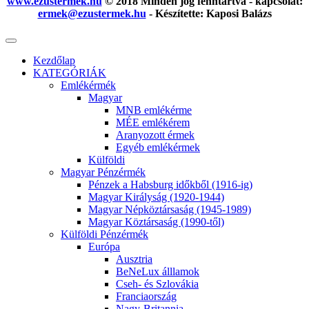
www.ezustermek.hu
© 2018 Minden jog fenntartva - kapcsolat:
ermek@ezustermek.hu
- Készítette: Kaposi Balázs
Kezdőlap
KATEGÓRIÁK
Emlékérmék
Magyar
MNB emlékérme
MÉE emlékérem
Aranyozott érmek
Egyéb emlékérmek
Külföldi
Magyar Pénzérmék
Pénzek a Habsburg időkből (1916-ig)
Magyar Királyság (1920-1944)
Magyar Népköztársaság (1945-1989)
Magyar Köztársaság (1990-től)
Külföldi Pénzérmék
Európa
Ausztria
BeNeLux álllamok
Cseh- és Szlovákia
Franciaország
Nagy-Britannia