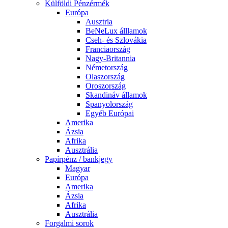
Külföldi Pénzérmék
Európa
Ausztria
BeNeLux álllamok
Cseh- és Szlovákia
Franciaország
Nagy-Britannia
Németország
Olaszország
Oroszország
Skandináv államok
Spanyolország
Egyéb Európai
Amerika
Ázsia
Afrika
Ausztrália
Papírpénz / bankjegy
Magyar
Európa
Amerika
Ázsia
Afrika
Ausztrália
Forgalmi sorok