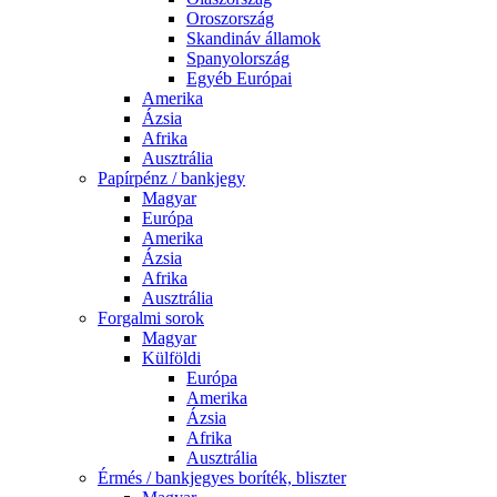
Oroszország
Skandináv államok
Spanyolország
Egyéb Európai
Amerika
Ázsia
Afrika
Ausztrália
Papírpénz / bankjegy
Magyar
Európa
Amerika
Ázsia
Afrika
Ausztrália
Forgalmi sorok
Magyar
Külföldi
Európa
Amerika
Ázsia
Afrika
Ausztrália
Érmés / bankjegyes boríték, bliszter