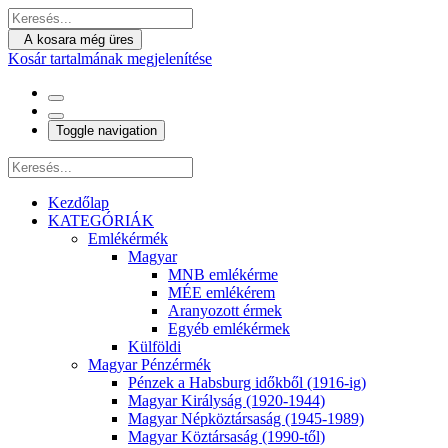
A kosara még üres
Kosár tartalmának megjelenítése
Toggle navigation
Kezdőlap
KATEGÓRIÁK
Emlékérmék
Magyar
MNB emlékérme
MÉE emlékérem
Aranyozott érmek
Egyéb emlékérmek
Külföldi
Magyar Pénzérmék
Pénzek a Habsburg időkből (1916-ig)
Magyar Királyság (1920-1944)
Magyar Népköztársaság (1945-1989)
Magyar Köztársaság (1990-től)