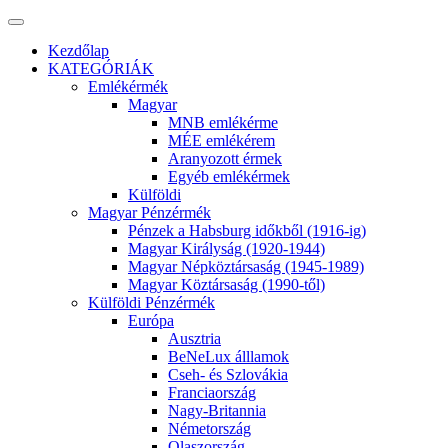
Kezdőlap
KATEGÓRIÁK
Emlékérmék
Magyar
MNB emlékérme
MÉE emlékérem
Aranyozott érmek
Egyéb emlékérmek
Külföldi
Magyar Pénzérmék
Pénzek a Habsburg időkből (1916-ig)
Magyar Királyság (1920-1944)
Magyar Népköztársaság (1945-1989)
Magyar Köztársaság (1990-től)
Külföldi Pénzérmék
Európa
Ausztria
BeNeLux álllamok
Cseh- és Szlovákia
Franciaország
Nagy-Britannia
Németország
Olaszország