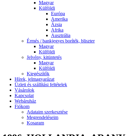
Magyar
Külföldi
Európa
Amerika
Ázsia
Afrika
Ausztrália
Érmés / bankjegyes boríték, bliszter
Magyar
Külföldi
Jelvény, kitüntetés
Magyar
Külföldi
Kiegészítők
Hírek, jelmagyarázat
Üzleti és szállítási feltételek
Vásárolok
Kapcsolat
Webáruház
Fiókom
Adataim szerkesztése
Megrendeléseim
Kosaram