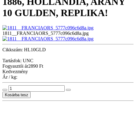
1886, HOLLANDIA, ARANY
10 GULDEN, REPLIKA!
1811__FRANCIAORS_5777c096c6d8a.jpg
Cikkszám: HL10GLD
Tartásfok: UNC
Fogyasztói ár
2890 Ft
Kedvezmény
Ár / kg: