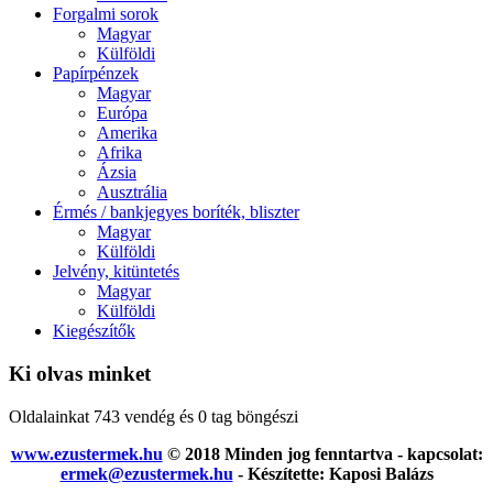
Forgalmi sorok
Magyar
Külföldi
Papírpénzek
Magyar
Európa
Amerika
Afrika
Ázsia
Ausztrália
Érmés / bankjegyes boríték, bliszter
Magyar
Külföldi
Jelvény, kitüntetés
Magyar
Külföldi
Kiegészítők
Ki olvas minket
Oldalainkat 743 vendég és 0 tag böngészi
www.ezustermek.hu
© 2018 Minden jog fenntartva - kapcsolat:
ermek@ezustermek.hu
- Készítette: Kaposi Balázs