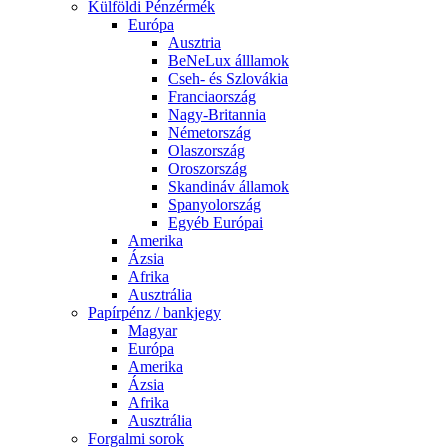
Külföldi Pénzérmék
Európa
Ausztria
BeNeLux álllamok
Cseh- és Szlovákia
Franciaország
Nagy-Britannia
Németország
Olaszország
Oroszország
Skandináv államok
Spanyolország
Egyéb Európai
Amerika
Ázsia
Afrika
Ausztrália
Papírpénz / bankjegy
Magyar
Európa
Amerika
Ázsia
Afrika
Ausztrália
Forgalmi sorok