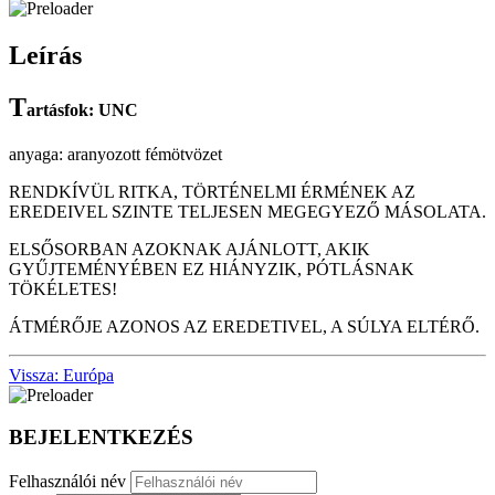
Leírás
T
artásfok: UNC
anyaga: aranyozott fémötvözet
RENDKÍVÜL RITKA, TÖRTÉNELMI ÉRMÉNEK AZ
EREDEIVEL SZINTE TELJESEN MEGEGYEZŐ MÁSOLATA.
ELSŐSORBAN AZOKNAK AJÁNLOTT, AKIK
GYŰJTEMÉNYÉBEN EZ HIÁNYZIK, PÓTLÁSNAK
TÖKÉLETES!
ÁTMÉRŐJE AZONOS AZ EREDETIVEL, A SÚLYA ELTÉRŐ.
Vissza: Európa
BEJELENTKEZÉS
Felhasználói név