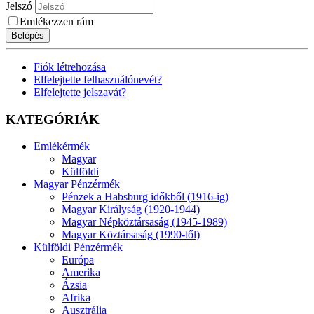
Jelszó
Emlékezzen rám
Belépés
Fiók létrehozása
Elfelejtette felhasználónevét?
Elfelejtette jelszavát?
KATEGÓRIÁK
Emlékérmék
Magyar
Külföldi
Magyar Pénzérmék
Pénzek a Habsburg időkből (1916-ig)
Magyar Királyság (1920-1944)
Magyar Népköztársaság (1945-1989)
Magyar Köztársaság (1990-től)
Külföldi Pénzérmék
Európa
Amerika
Ázsia
Afrika
Ausztrália