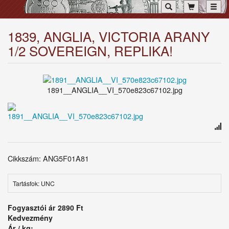
Toggl
1839, ANGLIA, VICTORIA ARANY
1/2 SOVEREIGN, REPLIKA!
1891__ANGLIA__VI_570e823c67102.jpg
Cikkszám: ANG5F01A81
Tartásfok: UNC
Fogyasztói ár
2890 Ft
Kedvezmény
Ár / kg: