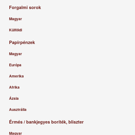
Forgalmi sorok
Magyar
Külföldi
Papírpénzek
Magyar
Európa
Amerika
Afrika
Ázsia
Ausztrália
Érmés / bankjegyes boríték, bliszter
Magyar