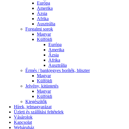
Európa
Amerika
Ázsia
Afrika
Ausztrália
Forgalmi sorok
Magyar
Külföldi
Európa
Amerika
Ázsia
Afrika
Ausztrália
Érmés / bankjegyes boríték, bliszter
Magyar
Külföldi
Jelvény, kitüntetés
Magyar
Külföldi
Kiegészítők
Hírek, jelmagyarázat
Üzleti és szállítási feltételek
Vásárolok
Kapcsolat
Webáruház