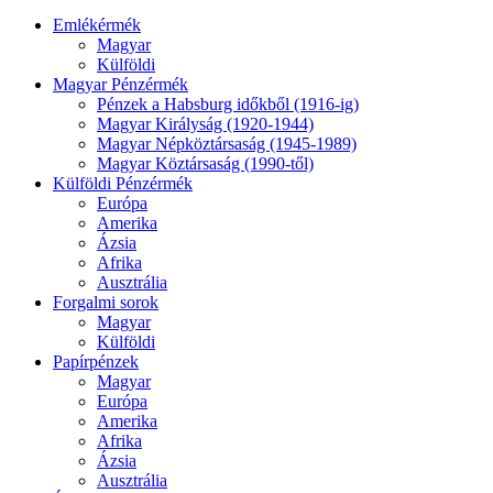
Emlékérmék
Magyar
Külföldi
Magyar Pénzérmék
Pénzek a Habsburg időkből (1916-ig)
Magyar Királyság (1920-1944)
Magyar Népköztársaság (1945-1989)
Magyar Köztársaság (1990-től)
Külföldi Pénzérmék
Európa
Amerika
Ázsia
Afrika
Ausztrália
Forgalmi sorok
Magyar
Külföldi
Papírpénzek
Magyar
Európa
Amerika
Afrika
Ázsia
Ausztrália