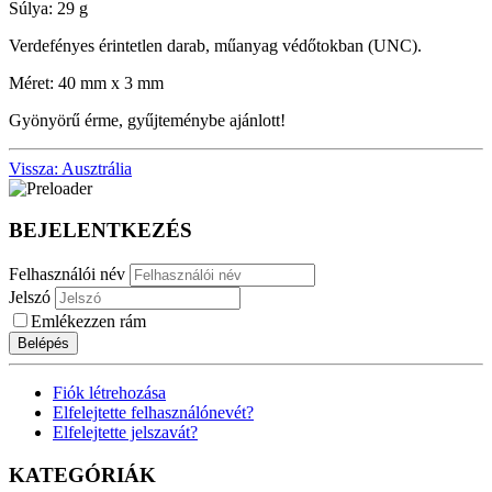
Súlya: 29 g
Verdefényes érintetlen darab, műanyag védőtokban (UNC).
Méret: 40 mm x 3 mm
Gyönyörű érme, gyűjteménybe ajánlott!
Vissza: Ausztrália
BEJELENTKEZÉS
Felhasználói név
Jelszó
Emlékezzen rám
Belépés
Fiók létrehozása
Elfelejtette felhasználónevét?
Elfelejtette jelszavát?
KATEGÓRIÁK