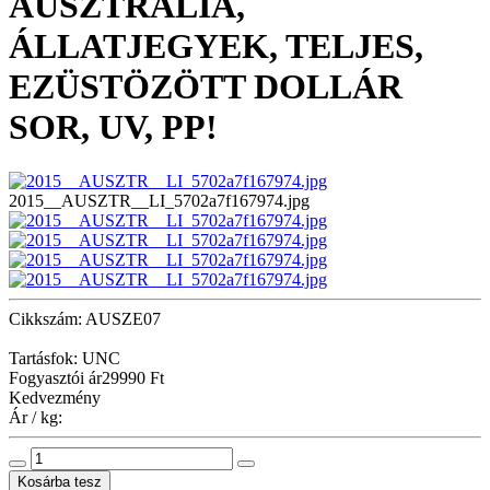
AUSZTRÁLIA,
ÁLLATJEGYEK, TELJES,
EZÜSTÖZÖTT DOLLÁR
SOR, UV, PP!
2015__AUSZTR__LI_5702a7f167974.jpg
Cikkszám: AUSZE07
Tartásfok: UNC
Fogyasztói ár
29990 Ft
Kedvezmény
Ár / kg: