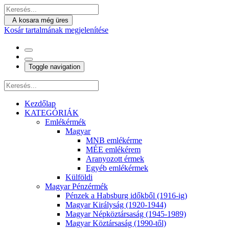
A kosara még üres
Kosár tartalmának megjelenítése
Toggle navigation
Kezdőlap
KATEGÓRIÁK
Emlékérmék
Magyar
MNB emlékérme
MÉE emlékérem
Aranyozott érmek
Egyéb emlékérmek
Külföldi
Magyar Pénzérmék
Pénzek a Habsburg időkből (1916-ig)
Magyar Királyság (1920-1944)
Magyar Népköztársaság (1945-1989)
Magyar Köztársaság (1990-től)