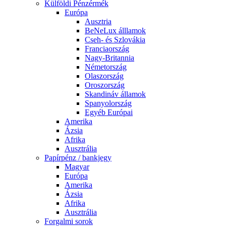
Külföldi Pénzérmék
Európa
Ausztria
BeNeLux álllamok
Cseh- és Szlovákia
Franciaország
Nagy-Britannia
Németország
Olaszország
Oroszország
Skandináv államok
Spanyolország
Egyéb Európai
Amerika
Ázsia
Afrika
Ausztrália
Papírpénz / bankjegy
Magyar
Európa
Amerika
Ázsia
Afrika
Ausztrália
Forgalmi sorok