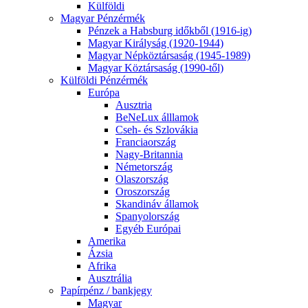
Külföldi
Magyar Pénzérmék
Pénzek a Habsburg időkből (1916-ig)
Magyar Királyság (1920-1944)
Magyar Népköztársaság (1945-1989)
Magyar Köztársaság (1990-től)
Külföldi Pénzérmék
Európa
Ausztria
BeNeLux álllamok
Cseh- és Szlovákia
Franciaország
Nagy-Britannia
Németország
Olaszország
Oroszország
Skandináv államok
Spanyolország
Egyéb Európai
Amerika
Ázsia
Afrika
Ausztrália
Papírpénz / bankjegy
Magyar