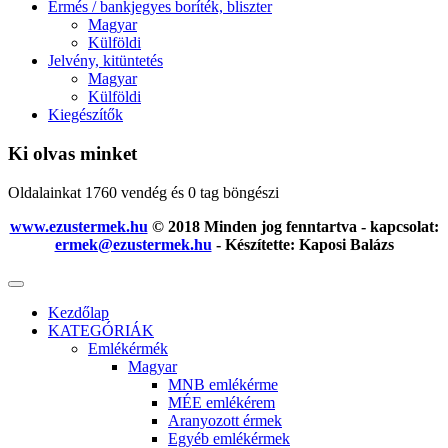
Érmés / bankjegyes boríték, bliszter
Magyar
Külföldi
Jelvény, kitüntetés
Magyar
Külföldi
Kiegészítők
Ki olvas minket
Oldalainkat 1760 vendég és 0 tag böngészi
www.ezustermek.hu
© 2018 Minden jog fenntartva - kapcsolat:
ermek@ezustermek.hu
- Készítette: Kaposi Balázs
Kezdőlap
KATEGÓRIÁK
Emlékérmék
Magyar
MNB emlékérme
MÉE emlékérem
Aranyozott érmek
Egyéb emlékérmek