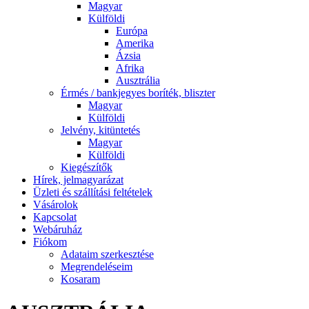
Magyar
Külföldi
Európa
Amerika
Ázsia
Afrika
Ausztrália
Érmés / bankjegyes boríték, bliszter
Magyar
Külföldi
Jelvény, kitüntetés
Magyar
Külföldi
Kiegészítők
Hírek, jelmagyarázat
Üzleti és szállítási feltételek
Vásárolok
Kapcsolat
Webáruház
Fiókom
Adataim szerkesztése
Megrendeléseim
Kosaram