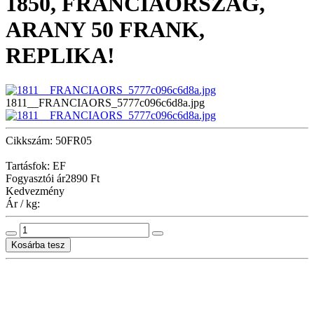
1850, FRANCIAORSZÁG,
ARANY 50 FRANK,
REPLIKA!
1811__FRANCIAORS_5777c096c6d8a.jpg
Cikkszám: 50FR05
Tartásfok: EF
Fogyasztói ár
2890 Ft
Kedvezmény
Ár / kg: