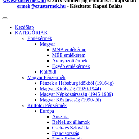
www.ezustermek.hu
© 2018 Minden jog fenntartva - kapcsolat:
ermek@ezustermek.hu
- Készítette: Kaposi Balázs
Kezdőlap
KATEGÓRIÁK
Emlékérmék
Magyar
MNB emlékérme
MÉE emlékérem
Aranyozott érmek
Egyéb emlékérmek
Külföldi
Magyar Pénzérmék
Pénzek a Habsburg időkből (1916-ig)
Magyar Királyság (1920-1944)
Magyar Népköztársaság (1945-1989)
Magyar Köztársaság (1990-től)
Külföldi Pénzérmék
Európa
Ausztria
BeNeLux álllamok
Cseh- és Szlovákia
Franciaország
Nagy-Britannia