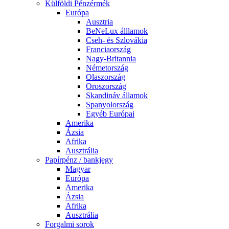
Külföldi Pénzérmék
Európa
Ausztria
BeNeLux álllamok
Cseh- és Szlovákia
Franciaország
Nagy-Britannia
Németország
Olaszország
Oroszország
Skandináv államok
Spanyolország
Egyéb Európai
Amerika
Ázsia
Afrika
Ausztrália
Papírpénz / bankjegy
Magyar
Európa
Amerika
Ázsia
Afrika
Ausztrália
Forgalmi sorok