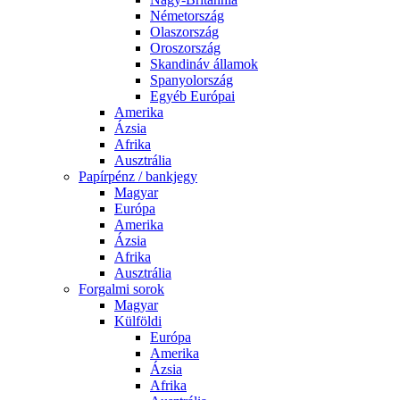
Németország
Olaszország
Oroszország
Skandináv államok
Spanyolország
Egyéb Európai
Amerika
Ázsia
Afrika
Ausztrália
Papírpénz / bankjegy
Magyar
Európa
Amerika
Ázsia
Afrika
Ausztrália
Forgalmi sorok
Magyar
Külföldi
Európa
Amerika
Ázsia
Afrika