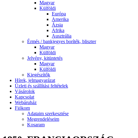
Magyar
Külföldi
Európa
Amerika
Ázsia
Afrika
Ausztrália
Érmés / bankjegyes boríték, bliszter
Magyar
Külföldi
Jelvény, kitüntetés
Magyar
Külföldi
Kiegészítők
Hírek, jelmagyarázat
Üzleti és szállítási feltételek
Vásárolok
Kapcsolat
Webáruház
Fiókom
Adataim szerkesztése
Megrendeléseim
Kosaram