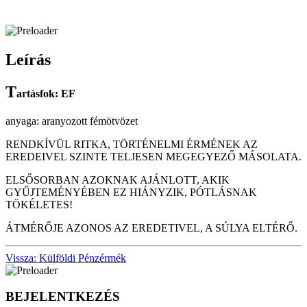
Leírás
T
artásfok: EF
anyaga: aranyozott fémötvözet
RENDKÍVÜL RITKA, TÖRTÉNELMI ÉRMÉNEK AZ
EREDEIVEL SZINTE TELJESEN MEGEGYEZŐ MÁSOLATA.
ELSŐSORBAN AZOKNAK AJÁNLOTT, AKIK
GYŰJTEMÉNYÉBEN EZ HIÁNYZIK, PÓTLÁSNAK
TÖKÉLETES!
ÁTMÉRŐJE AZONOS AZ EREDETIVEL, A SÚLYA ELTÉRŐ.
Vissza: Külföldi Pénzérmék
BEJELENTKEZÉS