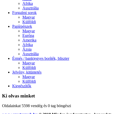
Afrika
Ausztrália
Forgalmi sorok
Magyar
Külföldi
Papírpénzek
Magyar
Európa
Amerika
Afrika
Ázsia
Ausztrália
Érmés / bankjegyes boríték, bliszter
Magyar
Külföldi
Jelvény, kitüntetés
Magyar
Külföldi
Kiegészítők
Ki olvas minket
Oldalainkat 5598 vendég és 0 tag böngészi