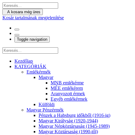
A kosara még üres
Kosár tartalmának megjelenítése
Toggle navigation
Kezdőlap
KATEGÓRIÁK
Emlékérmék
Magyar
MNB emlékérme
MÉE emlékérem
Aranyozott érmek
Egyéb emlékérmek
Külföldi
Magyar Pénzérmék
Pénzek a Habsburg időkből (1916-ig)
Magyar Királyság (1920-1944)
Magyar Népköztársaság (1945-1989)
Magyar Köztársaság (1990-től)