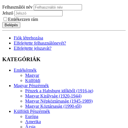
Felhasználói név
Jelszó
Emlékezzen rám
Belépés
Fiók létrehozása
Elfelejtette felhasználónevét?
Elfelejtette jelszavát?
KATEGÓRIÁK
Emlékérmék
Magyar
Külföldi
Magyar Pénzérmék
Pénzek a Habsburg időkből (1916-ig)
Magyar Királyság (1920-1944)
Magyar Népköztársaság (1945-1989)
Magyar Köztársaság (1990-től)
Külföldi Pénzérmék
Európa
Amerika
Ázsia