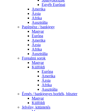
Spanyolország
Egyéb Európai
Amerika
Ázsia
Afrika
Ausztrália
Papírpénz / bankjegy
Magyar
Európa
Amerika
Ázsia
Afrika
Ausztrália
Forgalmi sorok
Magyar
Külföldi
Európa
Amerika
Ázsia
Afrika
Ausztrália
Érmés / bankjegyes boríték, bliszter
Magyar
Külföldi
Jelvény, kitüntetés