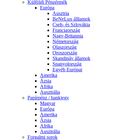
Külföldi Pénzérmék
Európa
Ausztria
BeNeLux álllamok
Cseh- és Szlovákia
Franciaország
Nagy-Britannia
Németország
Olaszország
Oroszország
Skandináv államok
Spanyolország
Egyéb Európai
Amerika
Ázsia
Afrika
Ausztrália
Papírpénz / bankjegy
Magyar
Európa
Amerika
Ázsia
Afrika
Ausztrália
Forgalmi sorok