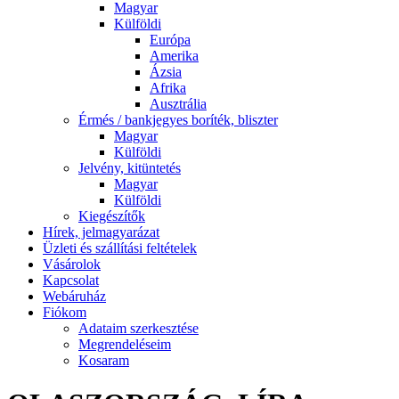
Magyar
Külföldi
Európa
Amerika
Ázsia
Afrika
Ausztrália
Érmés / bankjegyes boríték, bliszter
Magyar
Külföldi
Jelvény, kitüntetés
Magyar
Külföldi
Kiegészítők
Hírek, jelmagyarázat
Üzleti és szállítási feltételek
Vásárolok
Kapcsolat
Webáruház
Fiókom
Adataim szerkesztése
Megrendeléseim
Kosaram