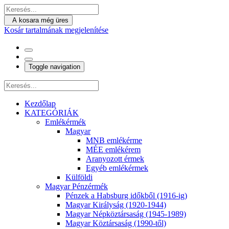
A kosara még üres
Kosár tartalmának megjelenítése
Toggle navigation
Kezdőlap
KATEGÓRIÁK
Emlékérmék
Magyar
MNB emlékérme
MÉE emlékérem
Aranyozott érmek
Egyéb emlékérmek
Külföldi
Magyar Pénzérmék
Pénzek a Habsburg időkből (1916-ig)
Magyar Királyság (1920-1944)
Magyar Népköztársaság (1945-1989)
Magyar Köztársaság (1990-től)