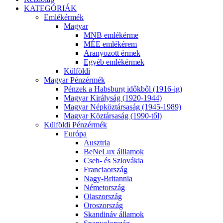
KATEGÓRIÁK
Emlékérmék
Magyar
MNB emlékérme
MÉE emlékérem
Aranyozott érmek
Egyéb emlékérmek
Külföldi
Magyar Pénzérmék
Pénzek a Habsburg időkből (1916-ig)
Magyar Királyság (1920-1944)
Magyar Népköztársaság (1945-1989)
Magyar Köztársaság (1990-től)
Külföldi Pénzérmék
Európa
Ausztria
BeNeLux álllamok
Cseh- és Szlovákia
Franciaország
Nagy-Britannia
Németország
Olaszország
Oroszország
Skandináv államok