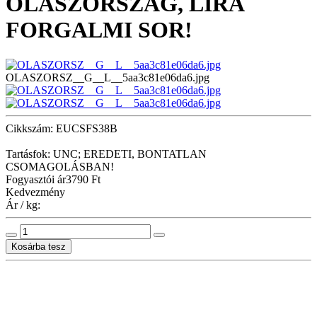
OLASZORSZÁG, LÍRA
FORGALMI SOR!
OLASZORSZ__G__L__5aa3c81e06da6.jpg
Cikkszám: EUCSFS38B
Tartásfok: UNC; EREDETI, BONTATLAN
CSOMAGOLÁSBAN!
Fogyasztói ár
3790 Ft
Kedvezmény
Ár / kg: