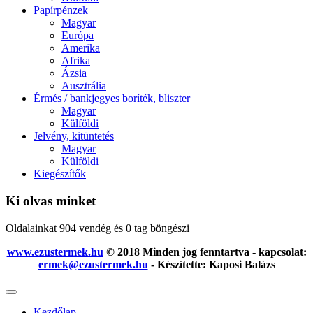
Papírpénzek
Magyar
Európa
Amerika
Afrika
Ázsia
Ausztrália
Érmés / bankjegyes boríték, bliszter
Magyar
Külföldi
Jelvény, kitüntetés
Magyar
Külföldi
Kiegészítők
Ki olvas minket
Oldalainkat 904 vendég és 0 tag böngészi
www.ezustermek.hu
© 2018 Minden jog fenntartva - kapcsolat:
ermek@ezustermek.hu
- Készítette: Kaposi Balázs
Kezdőlap