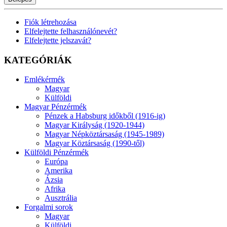
Fiók létrehozása
Elfelejtette felhasználónevét?
Elfelejtette jelszavát?
KATEGÓRIÁK
Emlékérmék
Magyar
Külföldi
Magyar Pénzérmék
Pénzek a Habsburg időkből (1916-ig)
Magyar Királyság (1920-1944)
Magyar Népköztársaság (1945-1989)
Magyar Köztársaság (1990-től)
Külföldi Pénzérmék
Európa
Amerika
Ázsia
Afrika
Ausztrália
Forgalmi sorok
Magyar
Külföldi