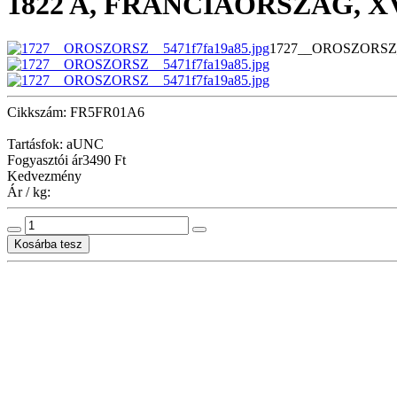
1822 A, FRANCIAORSZÁG, XV
1727__OROSZORSZ__
Cikkszám: FR5FR01A6
Tartásfok: aUNC
Fogyasztói ár
3490 Ft
Kedvezmény
Ár / kg: