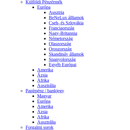
Külföldi Pénzérmék
Európa
Ausztria
BeNeLux álllamok
Cseh- és Szlovákia
Franciaország
Nagy-Britannia
Németország
Olaszország
Oroszország
Skandináv államok
Spanyolország
Egyéb Európai
Amerika
Ázsia
Afrika
Ausztrália
Papírpénz / bankjegy
Magyar
Európa
Amerika
Ázsia
Afrika
Ausztrália
Forgalmi sorok