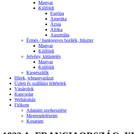
Magyar
Külföldi
Európa
Amerika
Ázsia
Afrika
Ausztrália
Érmés / bankjegyes boríték, bliszter
Magyar
Külföldi
Jelvény, kitüntetés
Magyar
Külföldi
Kiegészítők
Hírek, jelmagyarázat
Üzleti és szállítási feltételek
Vásárolok
Kapcsolat
Webáruház
Fiókom
Adataim szerkesztése
Megrendeléseim
Kosaram