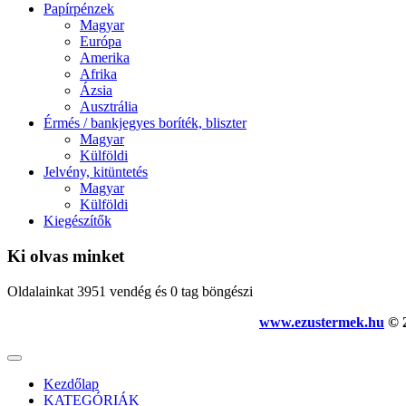
Papírpénzek
Magyar
Európa
Amerika
Afrika
Ázsia
Ausztrália
Érmés / bankjegyes boríték, bliszter
Magyar
Külföldi
Jelvény, kitüntetés
Magyar
Külföldi
Kiegészítők
Ki olvas minket
Oldalainkat 3951 vendég és 0 tag böngészi
www.ezustermek.hu
© 2
Kezdőlap
KATEGÓRIÁK