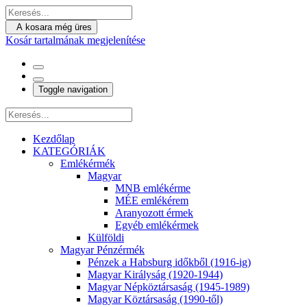
A kosara még üres
Kosár tartalmának megjelenítése
Toggle navigation
Kezdőlap
KATEGÓRIÁK
Emlékérmék
Magyar
MNB emlékérme
MÉE emlékérem
Aranyozott érmek
Egyéb emlékérmek
Külföldi
Magyar Pénzérmék
Pénzek a Habsburg időkből (1916-ig)
Magyar Királyság (1920-1944)
Magyar Népköztársaság (1945-1989)
Magyar Köztársaság (1990-től)