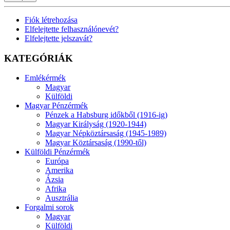
Fiók létrehozása
Elfelejtette felhasználónevét?
Elfelejtette jelszavát?
KATEGÓRIÁK
Emlékérmék
Magyar
Külföldi
Magyar Pénzérmék
Pénzek a Habsburg időkből (1916-ig)
Magyar Királyság (1920-1944)
Magyar Népköztársaság (1945-1989)
Magyar Köztársaság (1990-től)
Külföldi Pénzérmék
Európa
Amerika
Ázsia
Afrika
Ausztrália
Forgalmi sorok
Magyar
Külföldi