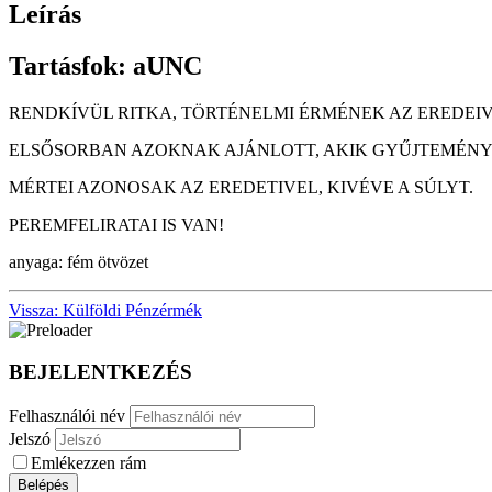
Leírás
Tartásfok: aUNC
RENDKÍVÜL RITKA, TÖRTÉNELMI ÉRMÉNEK AZ EREDEI
ELSŐSORBAN AZOKNAK AJÁNLOTT, AKIK GYŰJTEMÉNYÉ
MÉRTEI AZONOSAK AZ EREDETIVEL, KIVÉVE A SÚLYT.
PEREMFELIRATAI IS VAN!
anyaga: fém ötvözet
Vissza: Külföldi Pénzérmék
BEJELENTKEZÉS
Felhasználói név
Jelszó
Emlékezzen rám
Belépés