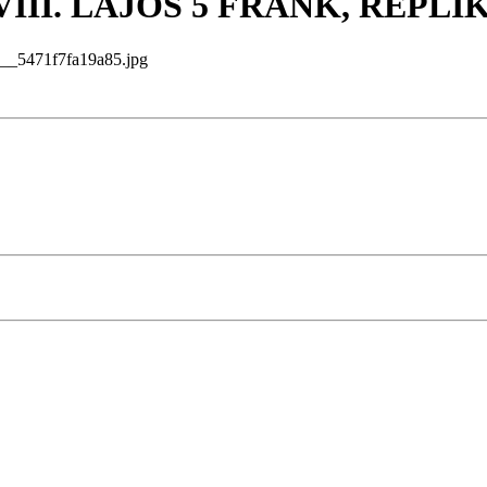
III. LAJOS 5 FRANK, REPLI
5471f7fa19a85.jpg