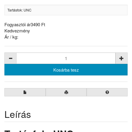
Tartásfok: UNC
Fogyasztói ár
3490 Ft
Kedvezmény
Ár / kg:
Leírás