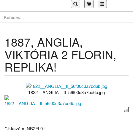
Toggle
navigation
1887, ANGLIA,
VIKTÓRIA 2 FLORIN,
REPLIKA!
1822__ANGLIA__II_56f00c3a7bd6b.jpg
Cikkszám: NB2FL01