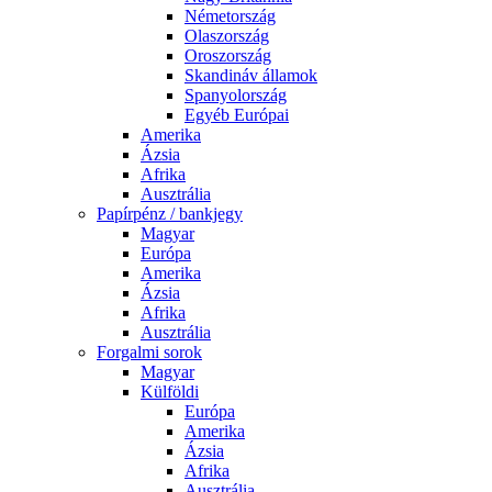
Németország
Olaszország
Oroszország
Skandináv államok
Spanyolország
Egyéb Európai
Amerika
Ázsia
Afrika
Ausztrália
Papírpénz / bankjegy
Magyar
Európa
Amerika
Ázsia
Afrika
Ausztrália
Forgalmi sorok
Magyar
Külföldi
Európa
Amerika
Ázsia
Afrika
Ausztrália