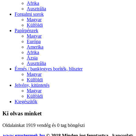
Afrika
Ausztrália
Forgalmi sorok
Magyar
Külföldi
Papírpénzek
Magyar
Európa
Amerika
Afrika
Ázsia
Ausztrália
Érmés / bankjegyes boríték, bliszter
Magyar
Külföldi
Jelvény, kitüntetés
Magyar
Külföldi
Kiegészítők
Ki olvas minket
Oldalainkat 1919 vendég és 0 tag böngészi
www.ezustermek.hu
© 2018 Minden jog fenntartva - kapcsolat: