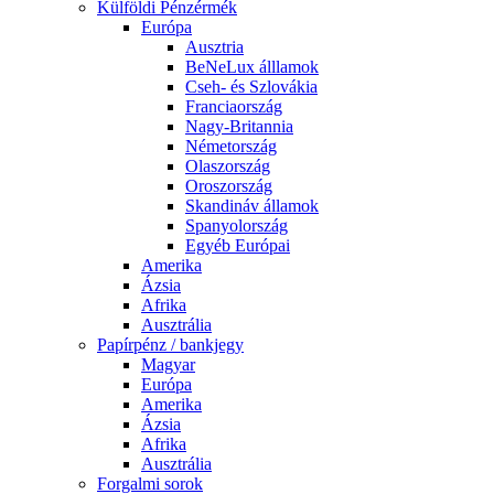
Külföldi Pénzérmék
Európa
Ausztria
BeNeLux álllamok
Cseh- és Szlovákia
Franciaország
Nagy-Britannia
Németország
Olaszország
Oroszország
Skandináv államok
Spanyolország
Egyéb Európai
Amerika
Ázsia
Afrika
Ausztrália
Papírpénz / bankjegy
Magyar
Európa
Amerika
Ázsia
Afrika
Ausztrália
Forgalmi sorok