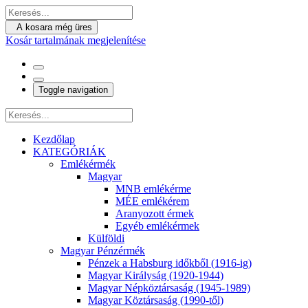
A kosara még üres
Kosár tartalmának megjelenítése
Toggle navigation
Kezdőlap
KATEGÓRIÁK
Emlékérmék
Magyar
MNB emlékérme
MÉE emlékérem
Aranyozott érmek
Egyéb emlékérmek
Külföldi
Magyar Pénzérmék
Pénzek a Habsburg időkből (1916-ig)
Magyar Királyság (1920-1944)
Magyar Népköztársaság (1945-1989)
Magyar Köztársaság (1990-től)