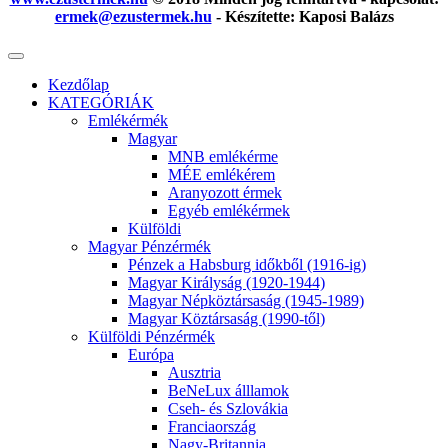
ermek@ezustermek.hu
- Készítette: Kaposi Balázs
Kezdőlap
KATEGÓRIÁK
Emlékérmék
Magyar
MNB emlékérme
MÉE emlékérem
Aranyozott érmek
Egyéb emlékérmek
Külföldi
Magyar Pénzérmék
Pénzek a Habsburg időkből (1916-ig)
Magyar Királyság (1920-1944)
Magyar Népköztársaság (1945-1989)
Magyar Köztársaság (1990-től)
Külföldi Pénzérmék
Európa
Ausztria
BeNeLux álllamok
Cseh- és Szlovákia
Franciaország
Nagy-Britannia