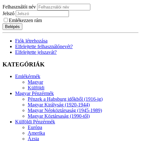
Felhasználói név
Jelszó
Emlékezzen rám
Belépés
Fiók létrehozása
Elfelejtette felhasználónevét?
Elfelejtette jelszavát?
KATEGÓRIÁK
Emlékérmék
Magyar
Külföldi
Magyar Pénzérmék
Pénzek a Habsburg időkből (1916-ig)
Magyar Királyság (1920-1944)
Magyar Népköztársaság (1945-1989)
Magyar Köztársaság (1990-től)
Külföldi Pénzérmék
Európa
Amerika
Ázsia