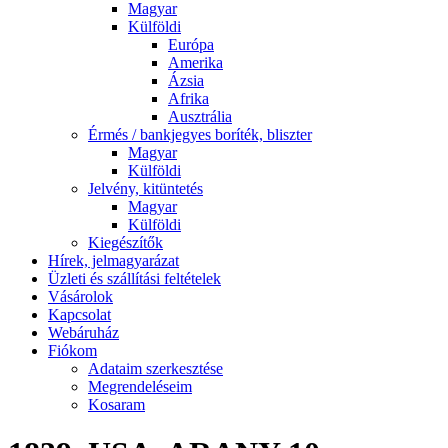
Magyar
Külföldi
Európa
Amerika
Ázsia
Afrika
Ausztrália
Érmés / bankjegyes boríték, bliszter
Magyar
Külföldi
Jelvény, kitüntetés
Magyar
Külföldi
Kiegészítők
Hírek, jelmagyarázat
Üzleti és szállítási feltételek
Vásárolok
Kapcsolat
Webáruház
Fiókom
Adataim szerkesztése
Megrendeléseim
Kosaram