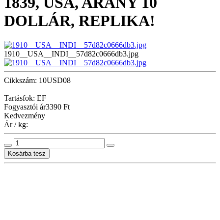
1839, USA, ARANY 10
DOLLÁR, REPLIKA!
1910__USA__INDI__57d82c0666db3.jpg
Cikkszám: 10USD08
Tartásfok: EF
Fogyasztói ár
3390 Ft
Kedvezmény
Ár / kg: