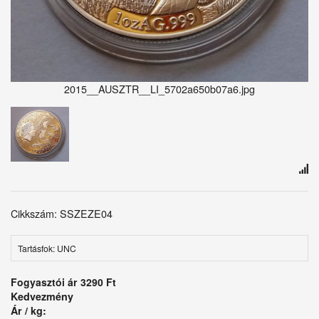
2015__AUSZTR__LI_5702a650b07a6.jpg
Cikkszám: SSZEZE04
Tartásfok: UNC
Fogyasztói ár
3290 Ft
Kedvezmény
Ár / kg: