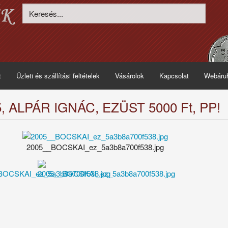
t
Üzleti és szállítási feltételek
Vásárolok
Kapcsolat
Webáru
, ALPÁR IGNÁC, EZÜST 5000 Ft, PP!
2005__BOCSKAI_ez_5a3b8a700f538.jpg