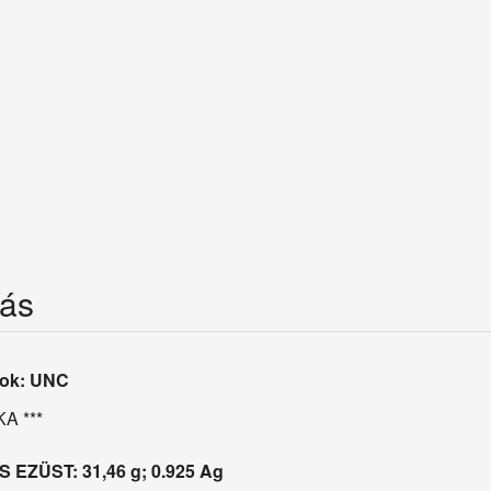
rás
fok: UNC
KA ***
 EZÜST: 31,46 g; 0.925 Ag