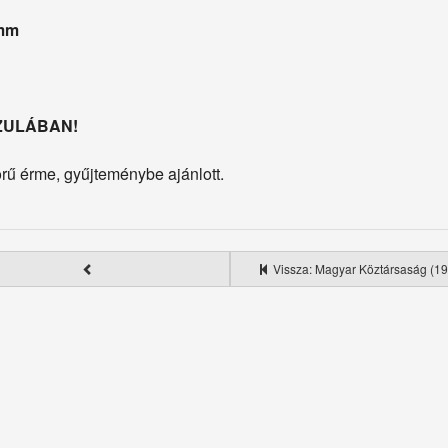
 mm
ZULÁBAN!
ű érme, gyűjteménybe ajánlott.
Vissza: Magyar Köztársaság (19