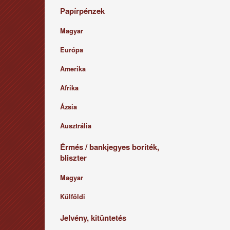
Papírpénzek
Magyar
Európa
Amerika
Afrika
Ázsia
Ausztrália
Érmés / bankjegyes boríték,
bliszter
Magyar
Külföldi
Jelvény, kitüntetés