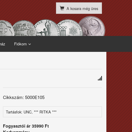
A kosara még üres
ház
Fiókom
Cikkszám: 5000E105
Tartásfok: UNC, *** RITKA ***
Fogyasztói ár
35990 Ft
Kedvezmény