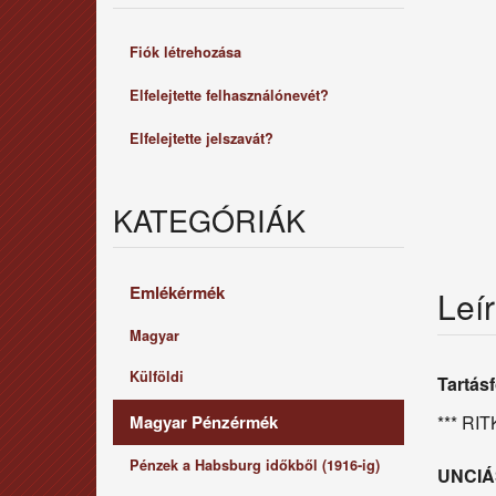
Fiók létrehozása
Elfelejtette felhasználónevét?
Elfelejtette jelszavát?
KATEGÓRIÁK
Emlékérmék
Leí
Magyar
Külföldi
Tartás
*** RIT
Magyar Pénzérmék
Pénzek a Habsburg időkből (1916-ig)
UNCIÁS