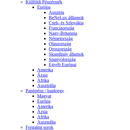
Külföldi Pénzérmék
Európa
Ausztria
BeNeLux álllamok
Cseh- és Szlovákia
Franciaország
Nagy-Britannia
Németország
Olaszország
Oroszország
Skandináv államok
Spanyolország
Egyéb Európai
Amerika
Ázsia
Afrika
Ausztrália
Papírpénz / bankjegy
Magyar
Európa
Amerika
Ázsia
Afrika
Ausztrália
Forgalmi sorok