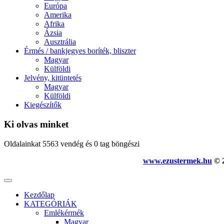
Európa
Amerika
Afrika
Ázsia
Ausztrália
Érmés / bankjegyes boríték, bliszter
Magyar
Külföldi
Jelvény, kitüntetés
Magyar
Külföldi
Kiegészítők
Ki olvas minket
Oldalainkat 5563 vendég és 0 tag böngészi
www.ezustermek.hu
© 2
Kezdőlap
KATEGÓRIÁK
Emlékérmék
Magyar