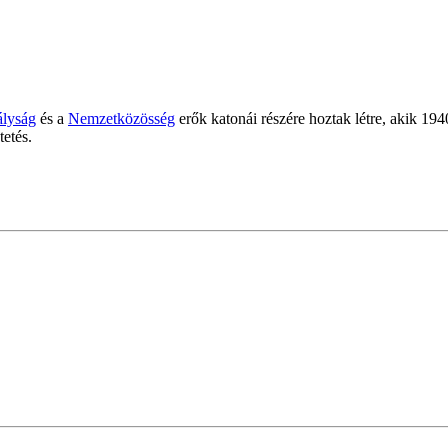
ályság
és a
Nemzetközösség
erők katonái részére hoztak létre, akik 194
tetés.