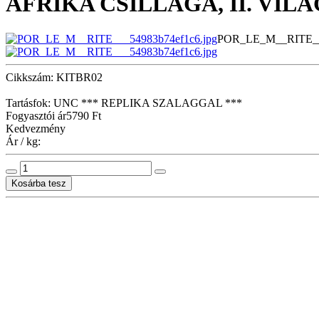
AFRIKA CSILLAGA, II. VI
POR_LE_M__RITE___
Cikkszám: KITBR02
Tartásfok: UNC *** REPLIKA SZALAGGAL ***
Fogyasztói ár
5790 Ft
Kedvezmény
Ár / kg: