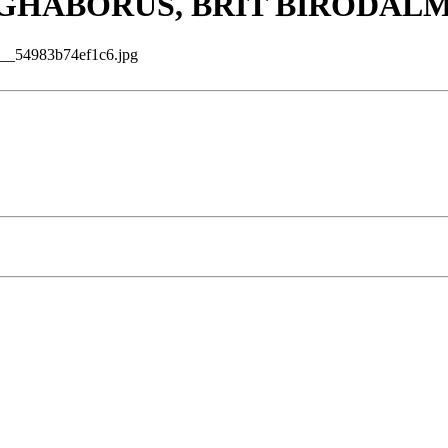
LÁGHÁBORÚS, BRIT BIRODALM
54983b74ef1c6.jpg