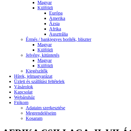
Magyar
Külföldi
Európa
Amerika
Ázsia
Afrika
Ausztrália
Érmés / bankjegyes boríték, bliszter
Magyar
Külföldi
Jelvény, kitüntetés
Magyar
Külföldi
Kiegészítők
Hírek, jelmagyarázat
Üzleti és szállítási feltételek
Vásárolok
Kapcsolat
Webáruház
Fiókom
Adataim szerkesztése
Megrendeléseim
Kosaram