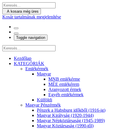
A kosara még üres
Kosár tartalmának megjelenítése
Toggle navigation
Kezdőlap
KATEGÓRIÁK
Emlékérmék
Magyar
MNB emlékérme
MÉE emlékérem
Aranyozott érmek
Egyéb emlékérmek
Külföldi
Magyar Pénzérmék
Pénzek a Habsburg időkből (1916-ig)
Magyar Királyság (1920-1944)
Magyar Népköztársaság (1945-1989)
Magyar Köztársaság (1990-től)