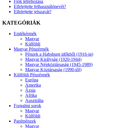
Fiók létrehozása
Elfelejtette felhasználónevét?
Elfelejtette jelszavát?
KATEGÓRIÁK
Emlékérmék
Magyar
Külföldi
Magyar Pénzérmék
Pénzek a Habsburg időkből (1916-ig)
Magyar Királyság (1920-1944)
Magyar Népköztársaság (1945-1989)
Magyar Köztársaság (1990-től)
Külföldi Pénzérmék
Európa
Amerika
Ázsia
Afrika
Ausztrália
Forgalmi sorok
Magyar
Külföldi
Papírpénzek
Magyar