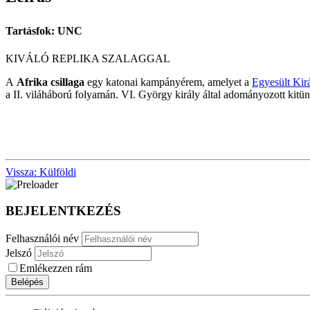
Tartásfok: UNC
KIVÁLÓ REPLIKA SZALAGGAL
A
Afrika csillaga
egy katonai kampányérem, amelyet a
Egyesült Kir
a II. viláháború folyamán. VI. György király által adományozott kitün
Vissza: Külföldi
BEJELENTKEZÉS
Felhasználói név
Jelszó
Emlékezzen rám
Belépés