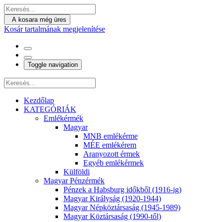
A kosara még üres
Kosár tartalmának megjelenítése
Toggle navigation
Kezdőlap
KATEGÓRIÁK
Emlékérmék
Magyar
MNB emlékérme
MÉE emlékérem
Aranyozott érmek
Egyéb emlékérmek
Külföldi
Magyar Pénzérmék
Pénzek a Habsburg időkből (1916-ig)
Magyar Királyság (1920-1944)
Magyar Népköztársaság (1945-1989)
Magyar Köztársaság (1990-től)