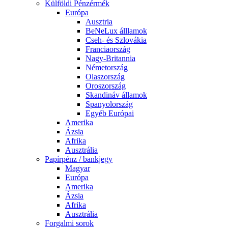
Külföldi Pénzérmék
Európa
Ausztria
BeNeLux álllamok
Cseh- és Szlovákia
Franciaország
Nagy-Britannia
Németország
Olaszország
Oroszország
Skandináv államok
Spanyolország
Egyéb Európai
Amerika
Ázsia
Afrika
Ausztrália
Papírpénz / bankjegy
Magyar
Európa
Amerika
Ázsia
Afrika
Ausztrália
Forgalmi sorok