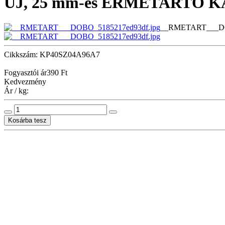
ÚJ, 25 mm-es ÉRMETARTÓ KAP
__RMETART___DO
Cikkszám: KP40SZ04A96A7
Fogyasztói ár
390 Ft
Kedvezmény
Ár / kg: