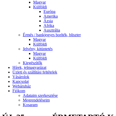
Magyar
Külföldi
Európa
Amerika
Ázsia
Afrika
Ausztrália
Érmés / bankjegyes boríték, bliszter
Magyar
Külföldi
Jelvény, kitüntetés
Magyar
Külföldi
Kiegészítők
Hírek, jelmagyarázat
Üzleti és szállítási feltételek
Vásárolok
Kapcsolat
Webáruház
Fiókom
Adataim szerkesztése
Megrendeléseim
Kosaram