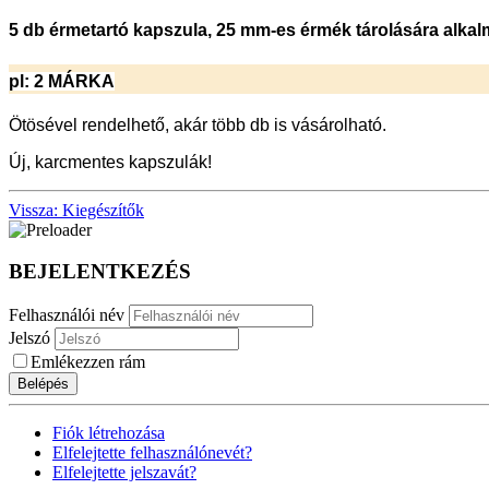
5 db érmetartó kapszula, 25 mm-es érmék tárolására alkal
pl: 2 MÁRKA
Ötösével rendelhető, akár több db is vásárolható.
Új, karcmentes kapszulák!
Vissza: Kiegészítők
BEJELENTKEZÉS
Felhasználói név
Jelszó
Emlékezzen rám
Belépés
Fiók létrehozása
Elfelejtette felhasználónevét?
Elfelejtette jelszavát?