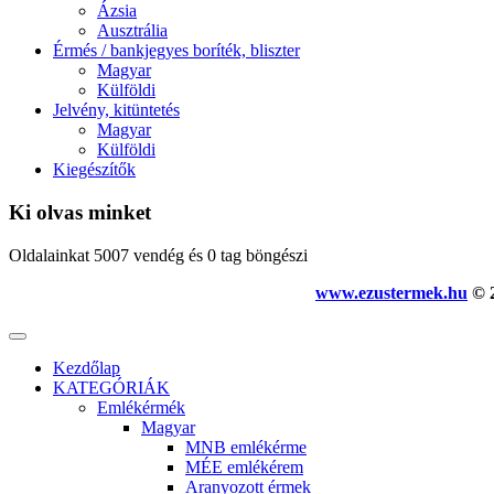
Ázsia
Ausztrália
Érmés / bankjegyes boríték, bliszter
Magyar
Külföldi
Jelvény, kitüntetés
Magyar
Külföldi
Kiegészítők
Ki olvas minket
Oldalainkat 5007 vendég és 0 tag böngészi
www.ezustermek.hu
© 2
Kezdőlap
KATEGÓRIÁK
Emlékérmék
Magyar
MNB emlékérme
MÉE emlékérem
Aranyozott érmek