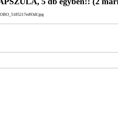
SZULA, 5 db egyben!! (2 már
BO_5185217ed93df.jpg