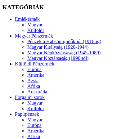
KATEGÓRIÁK
Emlékérmék
Magyar
Külföldi
Magyar Pénzérmék
Pénzek a Habsburg időkből (1916-ig)
Magyar Királyság (1920-1944)
Magyar Népköztársaság (1945-1989)
Magyar Köztársaság (1990-től)
Külföldi Pénzérmék
Európa
Amerika
Ázsia
Afrika
Ausztrália
Forgalmi sorok
Magyar
Külföldi
Papírpénzek
Magyar
Európa
Amerika
Afrika