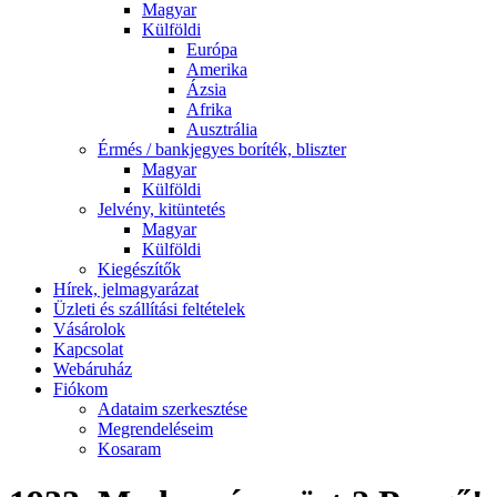
Magyar
Külföldi
Európa
Amerika
Ázsia
Afrika
Ausztrália
Érmés / bankjegyes boríték, bliszter
Magyar
Külföldi
Jelvény, kitüntetés
Magyar
Külföldi
Kiegészítők
Hírek, jelmagyarázat
Üzleti és szállítási feltételek
Vásárolok
Kapcsolat
Webáruház
Fiókom
Adataim szerkesztése
Megrendeléseim
Kosaram