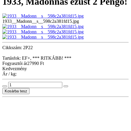
1933, Madonnás ezüst 2 Pengő!
1933__Madonn__s__598c2a381fd15.jpg
Cikkszám: 2P22
Tartásfok: EF+, *** RITKÁBB! ***
Fogyasztói ár
27990 Ft
Kedvezmény
Ár / kg: