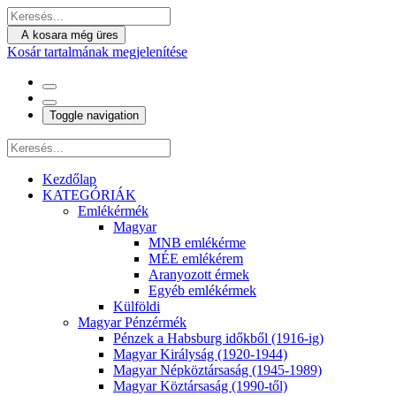
A kosara még üres
Kosár tartalmának megjelenítése
Toggle navigation
Kezdőlap
KATEGÓRIÁK
Emlékérmék
Magyar
MNB emlékérme
MÉE emlékérem
Aranyozott érmek
Egyéb emlékérmek
Külföldi
Magyar Pénzérmék
Pénzek a Habsburg időkből (1916-ig)
Magyar Királyság (1920-1944)
Magyar Népköztársaság (1945-1989)
Magyar Köztársaság (1990-től)