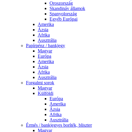
Oroszország
Skandináv államok
Spanyolország
Egyéb Európai
Amerika
Ázsia
Afrika
Ausztrália
Papírpénz / bankjegy
Magyar
Európa
Amerika
Ázsia
Afrika
Ausztrália
Forgalmi sorok
Magyar
Külföldi
Európa
Amerika
Ázsia
Afrika
Ausztrália
Érmés / bankjegyes boríték, bliszter
Magyar