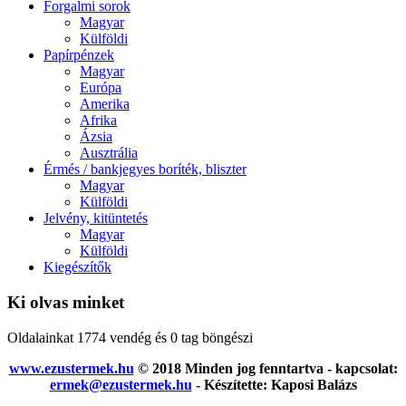
Forgalmi sorok
Magyar
Külföldi
Papírpénzek
Magyar
Európa
Amerika
Afrika
Ázsia
Ausztrália
Érmés / bankjegyes boríték, bliszter
Magyar
Külföldi
Jelvény, kitüntetés
Magyar
Külföldi
Kiegészítők
Ki olvas minket
Oldalainkat 1774 vendég és 0 tag böngészi
www.ezustermek.hu
© 2018 Minden jog fenntartva - kapcsolat:
ermek@ezustermek.hu
- Készítette: Kaposi Balázs