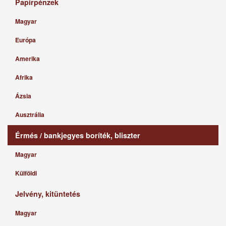
Papírpénzek
Magyar
Európa
Amerika
Afrika
Ázsia
Ausztrália
Érmés / bankjegyes boríték, bliszter
Magyar
Külföldi
Jelvény, kitüntetés
Magyar