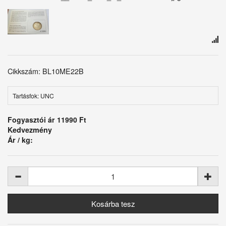
Cikkszám: BL10ME22B
Tartásfok: UNC
Fogyasztói ár
11990 Ft
Kedvezmény
Ár / kg: