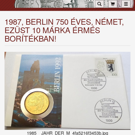
Toggl
1987, BERLIN 750 ÉVES, NÉMET,
EZÜST 10 MÁRKA ÉRMÉS
BORÍTÉKBAN!
1985__JAHR_DER_M_4fa5216f3453b.jpg