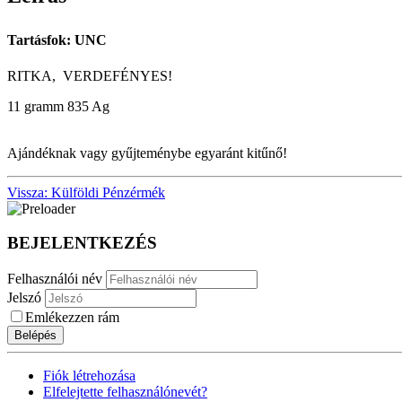
Tartásfok: UNC
RITKA, VERDEFÉNYES!
11 gramm 835 Ag
Ajándéknak vagy gyűjteménybe egyaránt kitűnő!
Vissza: Külföldi Pénzérmék
BEJELENTKEZÉS
Felhasználói név
Jelszó
Emlékezzen rám
Belépés
Fiók létrehozása
Elfelejtette felhasználónevét?