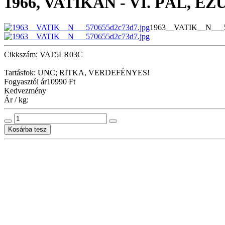
1966, VATIKÁN - VI. PÁL, 
1963__VATIK__N___5
Cikkszám: VAT5LR03C
Tartásfok: UNC; RITKA, VERDEFÉNYES!
Fogyasztói ár
10990 Ft
Kedvezmény
Ár / kg: