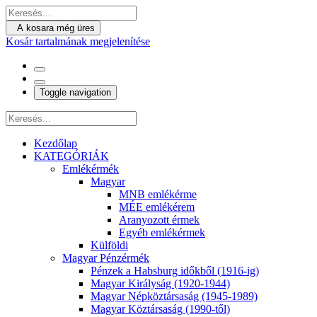
A kosara még üres
Kosár tartalmának megjelenítése
Toggle navigation
Kezdőlap
KATEGÓRIÁK
Emlékérmék
Magyar
MNB emlékérme
MÉE emlékérem
Aranyozott érmek
Egyéb emlékérmek
Külföldi
Magyar Pénzérmék
Pénzek a Habsburg időkből (1916-ig)
Magyar Királyság (1920-1944)
Magyar Népköztársaság (1945-1989)
Magyar Köztársaság (1990-től)