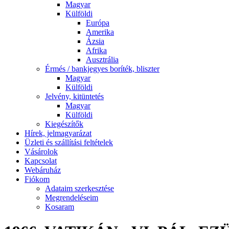
Magyar
Külföldi
Európa
Amerika
Ázsia
Afrika
Ausztrália
Érmés / bankjegyes boríték, bliszter
Magyar
Külföldi
Jelvény, kitüntetés
Magyar
Külföldi
Kiegészítők
Hírek, jelmagyarázat
Üzleti és szállítási feltételek
Vásárolok
Kapcsolat
Webáruház
Fiókom
Adataim szerkesztése
Megrendeléseim
Kosaram