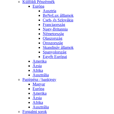
Külföldi Pénzérmék
Európa
Ausztria
BeNeLux álllamok
Cseh- és Szlovákia
Franciaország
Nagy-Britannia
Németország
Olaszország
Oroszország
Skandináv államok
Spanyolország
Egyéb Európai
Amerika
Ázsia
Afrika
Ausztrália
Papírpénz / bankjegy
Magyar
Európa
Amerika
Ázsia
Afrika
Ausztrália
Forgalmi sorok