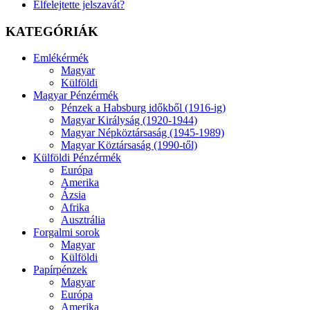
Elfelejtette jelszavát?
KATEGÓRIÁK
Emlékérmék
Magyar
Külföldi
Magyar Pénzérmék
Pénzek a Habsburg időkből (1916-ig)
Magyar Királyság (1920-1944)
Magyar Népköztársaság (1945-1989)
Magyar Köztársaság (1990-től)
Külföldi Pénzérmék
Európa
Amerika
Ázsia
Afrika
Ausztrália
Forgalmi sorok
Magyar
Külföldi
Papírpénzek
Magyar
Európa
Amerika