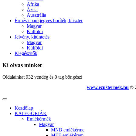
Afrika
Ázsia
Ausztrália
Érmés / bankjegyes boríték, bliszter
Magyar
Külföldi
Jelvény, kitüntetés
Magyar
Külföldi
Kiegészítők
Ki olvas minket
Oldalainkat 932 vendég és 0 tag böngészi
www.ezustermek.hu
© 2
Kezdőlap
KATEGÓRIÁK
Emlékérmék
Magyar
MNB emlékérme
MÉE emlékérem