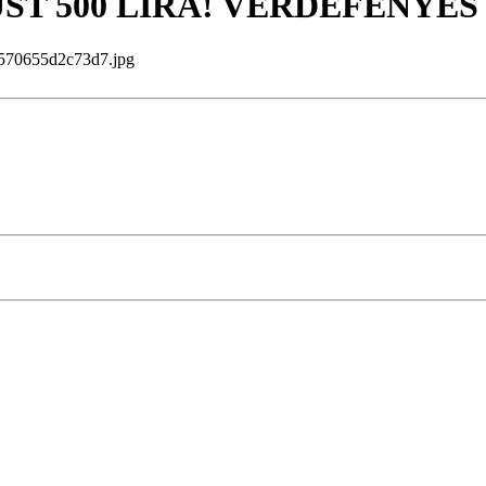
EZÜST 500 LÍRA! VERDEFÉNYES
70655d2c73d7.jpg