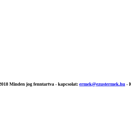
018 Minden jog fenntartva - kapcsolat:
ermek@ezustermek.hu
- 