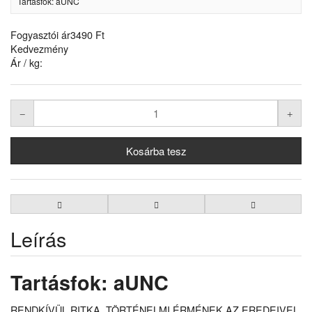
Tartásfok: aUNC
Fogyasztói ár
3490 Ft
Kedvezmény
Ár / kg:
Leírás
Tartásfok: aUNC
RENDKÍVÜL RITKA, TÖRTÉNELMI ÉRMÉNEK AZ EREDEIVEL