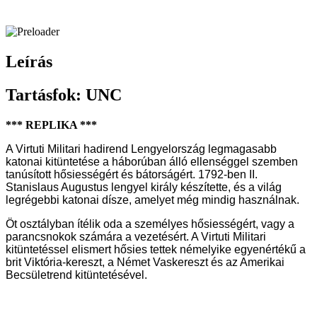
Leírás
Tartásfok: UNC
*** REPLIKA ***
A Virtuti Militari hadirend Lengyelország legmagasabb
katonai kitüntetése a háborúban álló ellenséggel szemben
tanúsított hősiességért és bátorságért. 1792-ben II.
Stanislaus Augustus lengyel király készítette, és a világ
legrégebbi katonai dísze, amelyet még mindig használnak.
Öt osztályban ítélik oda a személyes hősiességért, vagy a
parancsnokok számára a vezetésért. A Virtuti Militari
kitüntetéssel elismert hősies tettek némelyike egyenértékű a
brit Viktória-kereszt, a Német Vaskereszt és az Amerikai
Becsületrend kitüntetésével.