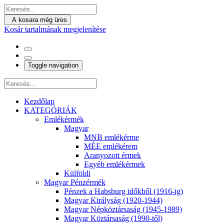
A kosara még üres
Kosár tartalmának megjelenítése
Toggle navigation
Kezdőlap
KATEGÓRIÁK
Emlékérmék
Magyar
MNB emlékérme
MÉE emlékérem
Aranyozott érmek
Egyéb emlékérmek
Külföldi
Magyar Pénzérmék
Pénzek a Habsburg időkből (1916-ig)
Magyar Királyság (1920-1944)
Magyar Népköztársaság (1945-1989)
Magyar Köztársaság (1990-től)