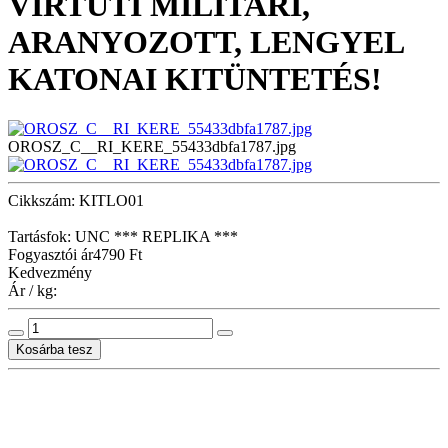
VIRTUTI MILITARI,
ARANYOZOTT, LENGYEL
KATONAI KITÜNTETÉS!
OROSZ_C__RI_KERE_55433dbfa1787.jpg
Cikkszám: KITLO01
Tartásfok: UNC *** REPLIKA ***
Fogyasztói ár
4790 Ft
Kedvezmény
Ár / kg: