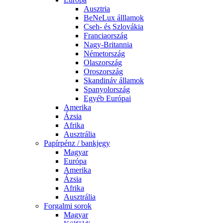
Ausztria
BeNeLux álllamok
Cseh- és Szlovákia
Franciaország
Nagy-Britannia
Németország
Olaszország
Oroszország
Skandináv államok
Spanyolország
Egyéb Európai
Amerika
Ázsia
Afrika
Ausztrália
Papírpénz / bankjegy
Magyar
Európa
Amerika
Ázsia
Afrika
Ausztrália
Forgalmi sorok
Magyar