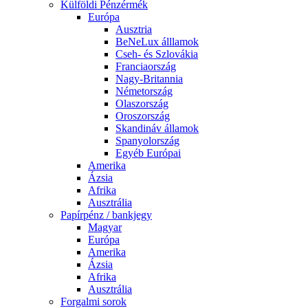
Külföldi Pénzérmék
Európa
Ausztria
BeNeLux álllamok
Cseh- és Szlovákia
Franciaország
Nagy-Britannia
Németország
Olaszország
Oroszország
Skandináv államok
Spanyolország
Egyéb Európai
Amerika
Ázsia
Afrika
Ausztrália
Papírpénz / bankjegy
Magyar
Európa
Amerika
Ázsia
Afrika
Ausztrália
Forgalmi sorok