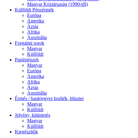
Magyar Köztársaság (1990-től)
Külföldi Pénzérmék
Európa
Amerika
Ázsia
Afrika
Ausztrália
Forgalmi sorok
Magyar
Külföldi
Papírpénzek
Magyar
Európa
Amerika
Afrika
Ázsia
Ausztrália
Érmés / bankjegyes boríték, bliszter
Magyar
Külföldi
Jelvény, kitüntetés
Magyar
Külföldi
Kiegészítők