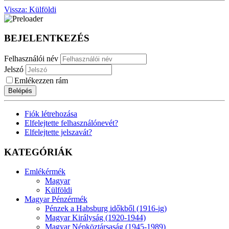
Vissza: Külföldi
BEJELENTKEZÉS
Felhasználói név
Jelszó
Emlékezzen rám
Belépés
Fiók létrehozása
Elfelejtette felhasználónevét?
Elfelejtette jelszavát?
KATEGÓRIÁK
Emlékérmék
Magyar
Külföldi
Magyar Pénzérmék
Pénzek a Habsburg időkből (1916-ig)
Magyar Királyság (1920-1944)
Magyar Népköztársaság (1945-1989)