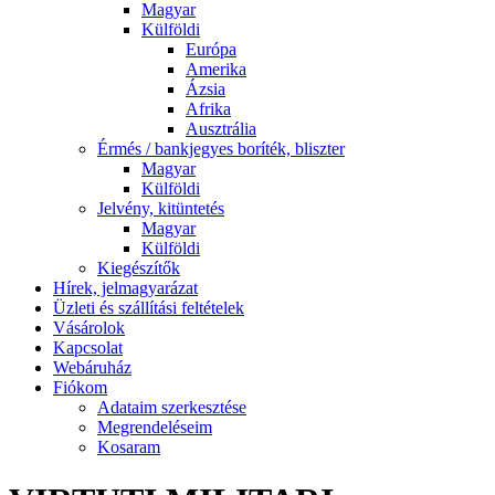
Magyar
Külföldi
Európa
Amerika
Ázsia
Afrika
Ausztrália
Érmés / bankjegyes boríték, bliszter
Magyar
Külföldi
Jelvény, kitüntetés
Magyar
Külföldi
Kiegészítők
Hírek, jelmagyarázat
Üzleti és szállítási feltételek
Vásárolok
Kapcsolat
Webáruház
Fiókom
Adataim szerkesztése
Megrendeléseim
Kosaram