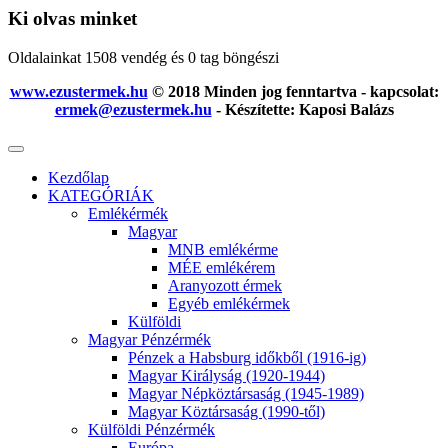
Ki olvas minket
Oldalainkat 1508 vendég és 0 tag böngészi
www.ezustermek.hu
© 2018 Minden jog fenntartva - kapcsolat:
ermek@ezustermek.hu
- Készítette: Kaposi Balázs
Kezdőlap
KATEGÓRIÁK
Emlékérmék
Magyar
MNB emlékérme
MÉE emlékérem
Aranyozott érmek
Egyéb emlékérmek
Külföldi
Magyar Pénzérmék
Pénzek a Habsburg időkből (1916-ig)
Magyar Királyság (1920-1944)
Magyar Népköztársaság (1945-1989)
Magyar Köztársaság (1990-től)
Külföldi Pénzérmék
Európa