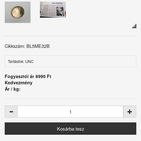
Cikkszám: BL5ME32B
Tartásfok: UNC
Fogyasztói ár
8990 Ft
Kedvezmény
Ár / kg: