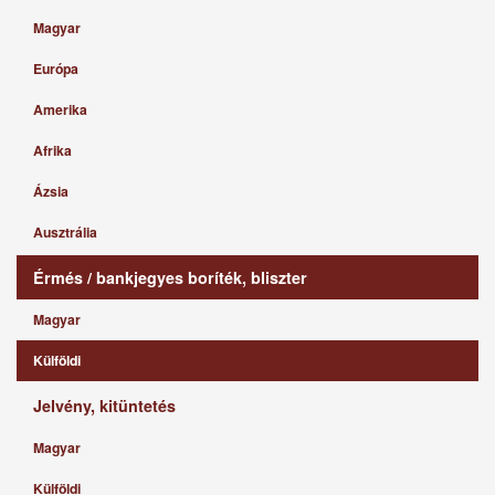
Magyar
Európa
Amerika
Afrika
Ázsia
Ausztrália
Érmés / bankjegyes boríték, bliszter
Magyar
Külföldi
Jelvény, kitüntetés
Magyar
Külföldi