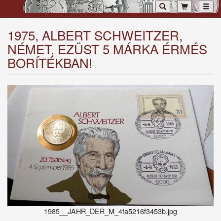
Toggl
1975, ALBERT SCHWEITZER,
NÉMET, EZÜST 5 MÁRKA ÉRMÉS
BORÍTÉKBAN!
1985__JAHR_DER_M_4fa5216f3453b.jpg