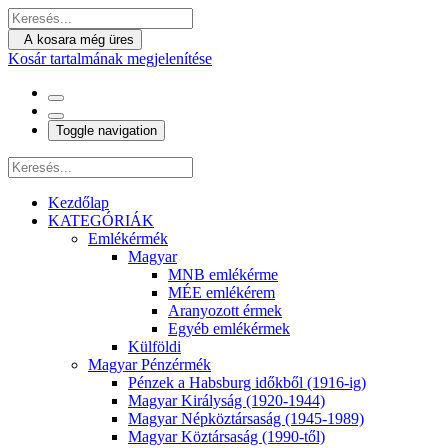
A kosara még üres
Kosár tartalmának megjelenítése
Toggle navigation
Kezdőlap
KATEGÓRIÁK
Emlékérmék
Magyar
MNB emlékérme
MÉE emlékérem
Aranyozott érmek
Egyéb emlékérmek
Külföldi
Magyar Pénzérmék
Pénzek a Habsburg időkből (1916-ig)
Magyar Királyság (1920-1944)
Magyar Népköztársaság (1945-1989)
Magyar Köztársaság (1990-től)