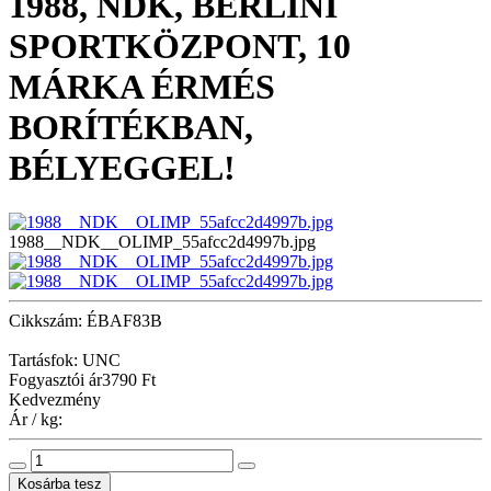
1988, NDK, BERLINI
SPORTKÖZPONT, 10
MÁRKA ÉRMÉS
BORÍTÉKBAN,
BÉLYEGGEL!
1988__NDK__OLIMP_55afcc2d4997b.jpg
Cikkszám: ÉBAF83B
Tartásfok: UNC
Fogyasztói ár
3790 Ft
Kedvezmény
Ár / kg: