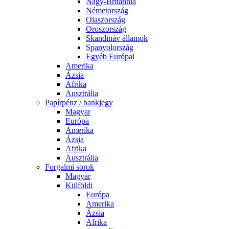
Nagy-Britannia
Németország
Olaszország
Oroszország
Skandináv államok
Spanyolország
Egyéb Európai
Amerika
Ázsia
Afrika
Ausztrália
Papírpénz / bankjegy
Magyar
Európa
Amerika
Ázsia
Afrika
Ausztrália
Forgalmi sorok
Magyar
Külföldi
Európa
Amerika
Ázsia
Afrika