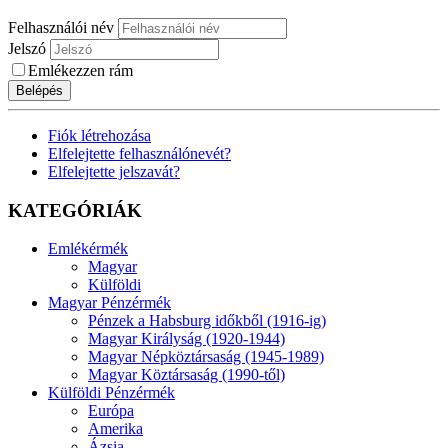
Felhasználói név
Jelszó
Emlékezzen rám
Belépés
Fiók létrehozása
Elfelejtette felhasználónevét?
Elfelejtette jelszavát?
KATEGÓRIÁK
Emlékérmék
Magyar
Külföldi
Magyar Pénzérmék
Pénzek a Habsburg időkből (1916-ig)
Magyar Királyság (1920-1944)
Magyar Népköztársaság (1945-1989)
Magyar Köztársaság (1990-től)
Külföldi Pénzérmék
Európa
Amerika
Ázsia