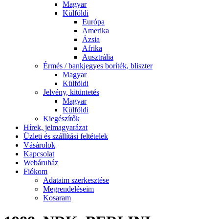
Magyar
Külföldi
Európa
Amerika
Ázsia
Afrika
Ausztrália
Érmés / bankjegyes boríték, bliszter
Magyar
Külföldi
Jelvény, kitüntetés
Magyar
Külföldi
Kiegészítők
Hírek, jelmagyarázat
Üzleti és szállítási feltételek
Vásárolok
Kapcsolat
Webáruház
Fiókom
Adataim szerkesztése
Megrendeléseim
Kosaram