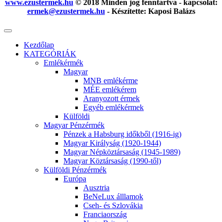
www.ezustermek.hu
© 2018 Minden jog fenntartva - kapcsolat:
ermek@ezustermek.hu
- Készítette: Kaposi Balázs
Kezdőlap
KATEGÓRIÁK
Emlékérmék
Magyar
MNB emlékérme
MÉE emlékérem
Aranyozott érmek
Egyéb emlékérmek
Külföldi
Magyar Pénzérmék
Pénzek a Habsburg időkből (1916-ig)
Magyar Királyság (1920-1944)
Magyar Népköztársaság (1945-1989)
Magyar Köztársaság (1990-től)
Külföldi Pénzérmék
Európa
Ausztria
BeNeLux álllamok
Cseh- és Szlovákia
Franciaország