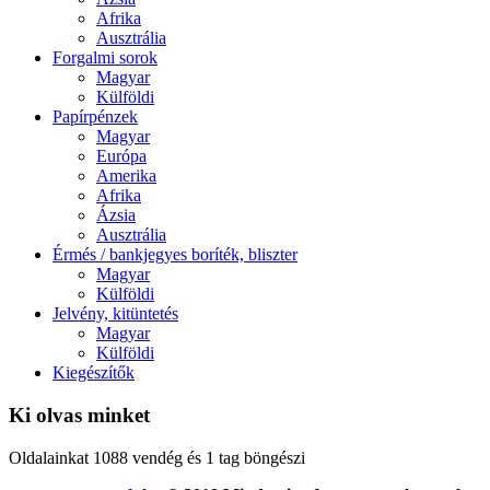
Afrika
Ausztrália
Forgalmi sorok
Magyar
Külföldi
Papírpénzek
Magyar
Európa
Amerika
Afrika
Ázsia
Ausztrália
Érmés / bankjegyes boríték, bliszter
Magyar
Külföldi
Jelvény, kitüntetés
Magyar
Külföldi
Kiegészítők
Ki olvas minket
Oldalainkat 1088 vendég és 1 tag böngészi