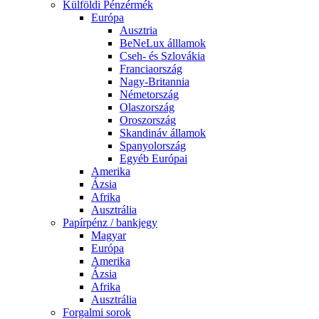
Külföldi Pénzérmék
Európa
Ausztria
BeNeLux álllamok
Cseh- és Szlovákia
Franciaország
Nagy-Britannia
Németország
Olaszország
Oroszország
Skandináv államok
Spanyolország
Egyéb Európai
Amerika
Ázsia
Afrika
Ausztrália
Papírpénz / bankjegy
Magyar
Európa
Amerika
Ázsia
Afrika
Ausztrália
Forgalmi sorok