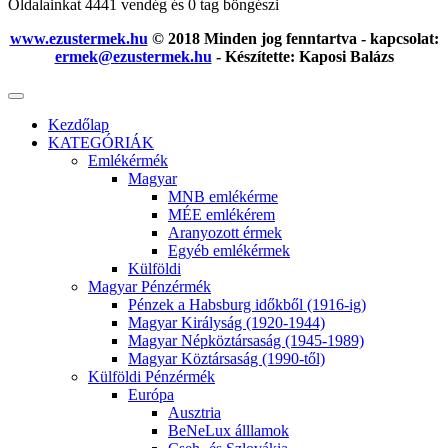
Oldalainkat 4441 vendég és 0 tag böngészi
www.ezustermek.hu
© 2018 Minden jog fenntartva - kapcsolat:
ermek@ezustermek.hu
- Készítette: Kaposi Balázs
Kezdőlap
KATEGÓRIÁK
Emlékérmék
Magyar
MNB emlékérme
MÉE emlékérem
Aranyozott érmek
Egyéb emlékérmek
Külföldi
Magyar Pénzérmék
Pénzek a Habsburg időkből (1916-ig)
Magyar Királyság (1920-1944)
Magyar Népköztársaság (1945-1989)
Magyar Köztársaság (1990-től)
Külföldi Pénzérmék
Európa
Ausztria
BeNeLux álllamok