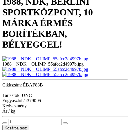
1988, NDK, BERLINI
SPORTKÖZPONT, 10
MÁRKA ÉRMÉS
BORÍTÉKBAN,
BÉLYEGGEL!
1988__NDK__OLIMP_55afcc2d4997b.jpg
Cikkszám: ÉBAF83B
Tartásfok: UNC
Fogyasztói ár
3790 Ft
Kedvezmény
Ár / kg: