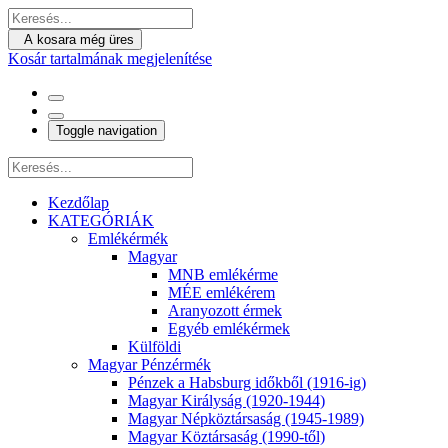
A kosara még üres
Kosár tartalmának megjelenítése
Toggle navigation
Kezdőlap
KATEGÓRIÁK
Emlékérmék
Magyar
MNB emlékérme
MÉE emlékérem
Aranyozott érmek
Egyéb emlékérmek
Külföldi
Magyar Pénzérmék
Pénzek a Habsburg időkből (1916-ig)
Magyar Királyság (1920-1944)
Magyar Népköztársaság (1945-1989)
Magyar Köztársaság (1990-től)