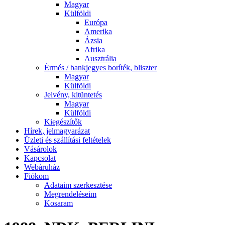
Magyar
Külföldi
Európa
Amerika
Ázsia
Afrika
Ausztrália
Érmés / bankjegyes boríték, bliszter
Magyar
Külföldi
Jelvény, kitüntetés
Magyar
Külföldi
Kiegészítők
Hírek, jelmagyarázat
Üzleti és szállítási feltételek
Vásárolok
Kapcsolat
Webáruház
Fiókom
Adataim szerkesztése
Megrendeléseim
Kosaram