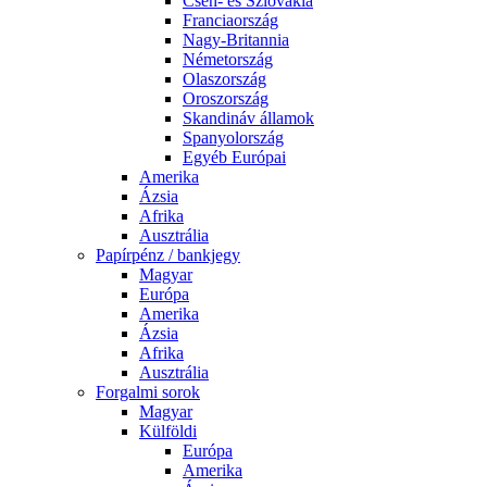
Cseh- és Szlovákia
Franciaország
Nagy-Britannia
Németország
Olaszország
Oroszország
Skandináv államok
Spanyolország
Egyéb Európai
Amerika
Ázsia
Afrika
Ausztrália
Papírpénz / bankjegy
Magyar
Európa
Amerika
Ázsia
Afrika
Ausztrália
Forgalmi sorok
Magyar
Külföldi
Európa
Amerika