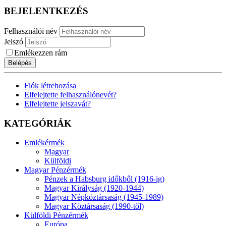
BEJELENTKEZÉS
Felhasználói név
Jelszó
Emlékezzen rám
Belépés
Fiók létrehozása
Elfelejtette felhasználónevét?
Elfelejtette jelszavát?
KATEGÓRIÁK
Emlékérmék
Magyar
Külföldi
Magyar Pénzérmék
Pénzek a Habsburg időkből (1916-ig)
Magyar Királyság (1920-1944)
Magyar Népköztársaság (1945-1989)
Magyar Köztársaság (1990-től)
Külföldi Pénzérmék
Európa