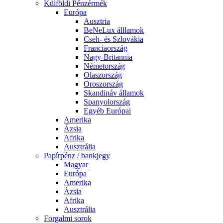
Külföldi Pénzérmék
Európa
Ausztria
BeNeLux álllamok
Cseh- és Szlovákia
Franciaország
Nagy-Britannia
Németország
Olaszország
Oroszország
Skandináv államok
Spanyolország
Egyéb Európai
Amerika
Ázsia
Afrika
Ausztrália
Papírpénz / bankjegy
Magyar
Európa
Amerika
Ázsia
Afrika
Ausztrália
Forgalmi sorok