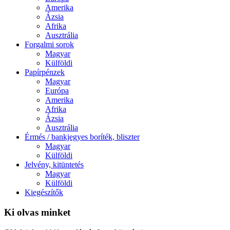
Amerika
Ázsia
Afrika
Ausztrália
Forgalmi sorok
Magyar
Külföldi
Papírpénzek
Magyar
Európa
Amerika
Afrika
Ázsia
Ausztrália
Érmés / bankjegyes boríték, bliszter
Magyar
Külföldi
Jelvény, kitüntetés
Magyar
Külföldi
Kiegészítők
Ki olvas minket