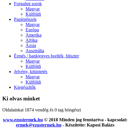
Forgalmi sorok
Magyar
Külföldi
Papírpénzek
Magyar
Európa
Amerika
Afrika
Ázsia
Ausztrália
Érmés / bankjegyes boríték, bliszter
Magyar
Külföldi
Jelvény, kitüntetés
Magyar
Külföldi
Kiegészítők
Ki olvas minket
Oldalainkat 1874 vendég és 0 tag böngészi
www.ezustermek.hu
© 2018 Minden jog fenntartva - kapcsolat:
ermek@ezustermek.hu
- Készítette: Kaposi Balázs