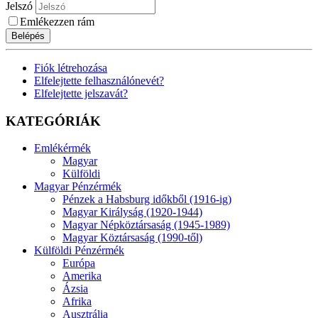
Jelszó
Emlékezzen rám
Belépés
Fiók létrehozása
Elfelejtette felhasználónevét?
Elfelejtette jelszavát?
KATEGÓRIÁK
Emlékérmék
Magyar
Külföldi
Magyar Pénzérmék
Pénzek a Habsburg időkből (1916-ig)
Magyar Királyság (1920-1944)
Magyar Népköztársaság (1945-1989)
Magyar Köztársaság (1990-től)
Külföldi Pénzérmék
Európa
Amerika
Ázsia
Afrika
Ausztrália