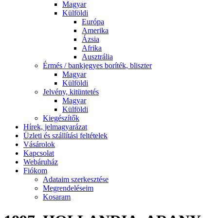
Magyar
Külföldi
Európa
Amerika
Ázsia
Afrika
Ausztrália
Érmés / bankjegyes boríték, bliszter
Magyar
Külföldi
Jelvény, kitüntetés
Magyar
Külföldi
Kiegészítők
Hírek, jelmagyarázat
Üzleti és szállítási feltételek
Vásárolok
Kapcsolat
Webáruház
Fiókom
Adataim szerkesztése
Megrendeléseim
Kosaram