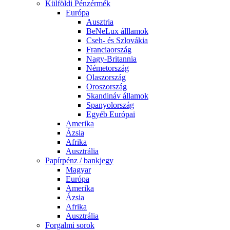
Külföldi Pénzérmék
Európa
Ausztria
BeNeLux álllamok
Cseh- és Szlovákia
Franciaország
Nagy-Britannia
Németország
Olaszország
Oroszország
Skandináv államok
Spanyolország
Egyéb Európai
Amerika
Ázsia
Afrika
Ausztrália
Papírpénz / bankjegy
Magyar
Európa
Amerika
Ázsia
Afrika
Ausztrália
Forgalmi sorok