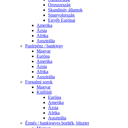
Oroszország
Skandináv államok
Spanyolország
Egyéb Európai
Amerika
Ázsia
Afrika
Ausztrália
Papírpénz / bankjegy
Magyar
Európa
Amerika
Ázsia
Afrika
Ausztrália
Forgalmi sorok
Magyar
Külföldi
Európa
Amerika
Ázsia
Afrika
Ausztrália
Érmés / bankjegyes boríték, bliszter