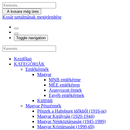
A kosara még üres
Kosár tartalmának megjelenítése
Toggle navigation
Kezdőlap
KATEGÓRIÁK
Emlékérmék
Magyar
MNB emlékérme
MÉE emlékérem
Aranyozott érmek
Egyéb emlékérmek
Külföldi
Magyar Pénzérmék
Pénzek a Habsburg időkből (1916-ig)
Magyar Királyság (1920-1944)
Magyar Népköztársaság (1945-1989)
Magyar Köztársaság (1990-től)