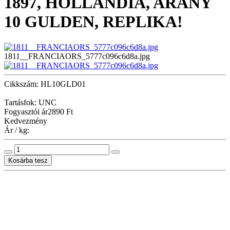
1897, HOLLANDIA, ARANY
10 GULDEN, REPLIKA!
1811__FRANCIAORS_5777c096c6d8a.jpg
Cikkszám: HL10GLD01
Tartásfok: UNC
Fogyasztói ár
2890 Ft
Kedvezmény
Ár / kg: