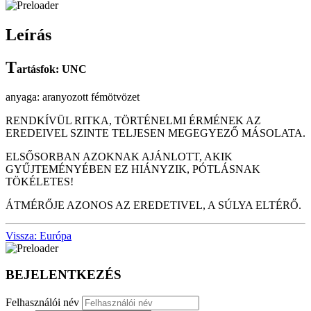
Leírás
T
artásfok: UNC
anyaga: aranyozott fémötvözet
RENDKÍVÜL RITKA, TÖRTÉNELMI ÉRMÉNEK AZ
EREDEIVEL SZINTE TELJESEN MEGEGYEZŐ MÁSOLATA.
ELSŐSORBAN AZOKNAK AJÁNLOTT, AKIK
GYŰJTEMÉNYÉBEN EZ HIÁNYZIK, PÓTLÁSNAK
TÖKÉLETES!
ÁTMÉRŐJE AZONOS AZ EREDETIVEL, A SÚLYA ELTÉRŐ.
Vissza: Európa
BEJELENTKEZÉS
Felhasználói név