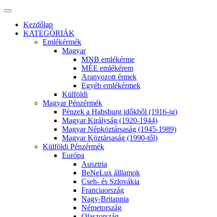
Kezdőlap
KATEGÓRIÁK
Emlékérmék
Magyar
MNB emlékérme
MÉE emlékérem
Aranyozott érmek
Egyéb emlékérmek
Külföldi
Magyar Pénzérmék
Pénzek a Habsburg időkből (1916-ig)
Magyar Királyság (1920-1944)
Magyar Népköztársaság (1945-1989)
Magyar Köztársaság (1990-től)
Külföldi Pénzérmék
Európa
Ausztria
BeNeLux álllamok
Cseh- és Szlovákia
Franciaország
Nagy-Britannia
Németország
Olaszország