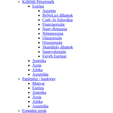
Külföldi Pénzérmék
Európa
Ausztria
BeNeLux álllamok
Cseh- és Szlovákia
Franciaország
Nagy-Britannia
Németország
Olaszország
Oroszország
Skandináv államok
Spanyolország
Egyéb Európai
Amerika
Ázsia
Afrika
Ausztrália
Papírpénz / bankjegy
Magyar
Európa
Amerika
Ázsia
Afrika
Ausztrália
Forgalmi sorok