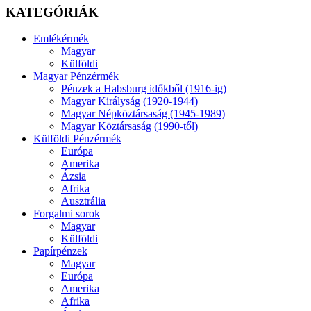
KATEGÓRIÁK
Emlékérmék
Magyar
Külföldi
Magyar Pénzérmék
Pénzek a Habsburg időkből (1916-ig)
Magyar Királyság (1920-1944)
Magyar Népköztársaság (1945-1989)
Magyar Köztársaság (1990-től)
Külföldi Pénzérmék
Európa
Amerika
Ázsia
Afrika
Ausztrália
Forgalmi sorok
Magyar
Külföldi
Papírpénzek
Magyar
Európa
Amerika
Afrika