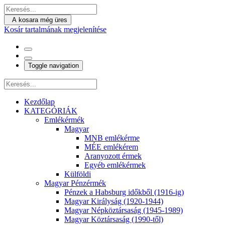
A kosara még üres
Kosár tartalmának megjelenítése
Toggle navigation
Kezdőlap
KATEGÓRIÁK
Emlékérmék
Magyar
MNB emlékérme
MÉE emlékérem
Aranyozott érmek
Egyéb emlékérmek
Külföldi
Magyar Pénzérmék
Pénzek a Habsburg időkből (1916-ig)
Magyar Királyság (1920-1944)
Magyar Népköztársaság (1945-1989)
Magyar Köztársaság (1990-től)