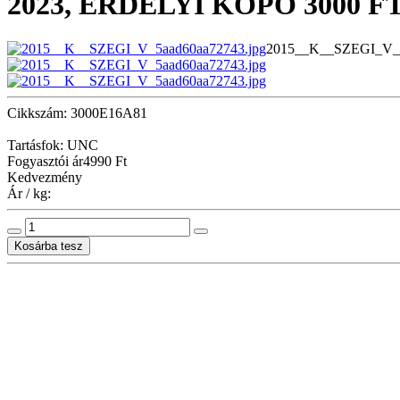
2023, ERDÉLYI KOPÓ 3000 F
2015__K__SZEGI_V_5
Cikkszám: 3000E16A81
Tartásfok: UNC
Fogyasztói ár
4990 Ft
Kedvezmény
Ár / kg: