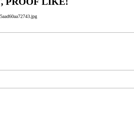
T, PROOF LIKE!
aad60aa72743.jpg