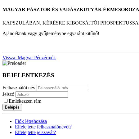
MAGYAR PÁSZTOR ÉS VADÁSZKUTYÁK ÉRMESOROZA
KAPSZULÁBAN, KÉRÉSRE KIBOCSÁJTÓI PROSPEKTUSSAL
Ajándéknak vagy gyűjteménybe egyaránt kitűnő!
Vissza: Magyar Pénzérmék
BEJELENTKEZÉS
Felhasználói név
Jelszó
Emlékezzen rám
Belépés
Fiók létrehozása
Elfelejtette felhasználónevét?
Elfelejtette jelszavát?