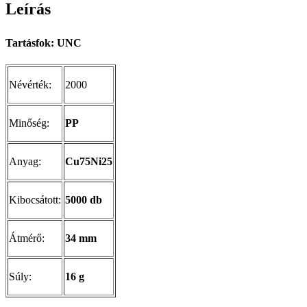
Leírás
Tartásfok: UNC
Névérték:
2000
Minőség:
PP
Anyag:
Cu75Ni25
Kibocsátott:
5000 db
Átmérő:
34 mm
Súly:
16 g