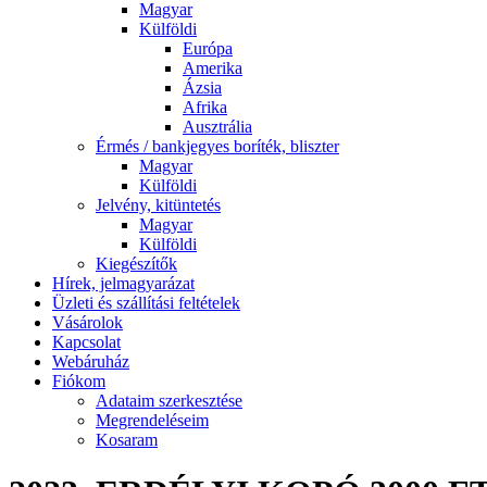
Magyar
Külföldi
Európa
Amerika
Ázsia
Afrika
Ausztrália
Érmés / bankjegyes boríték, bliszter
Magyar
Külföldi
Jelvény, kitüntetés
Magyar
Külföldi
Kiegészítők
Hírek, jelmagyarázat
Üzleti és szállítási feltételek
Vásárolok
Kapcsolat
Webáruház
Fiókom
Adataim szerkesztése
Megrendeléseim
Kosaram