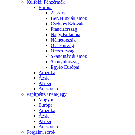
Külföldi Pénzérmék
Európa
Ausztria
BeNeLux álllamok
Cseh- és Szlovákia
Franciaország
Nagy-Britannia
Németország
Olaszország
Oroszország
Skandináv államok
Spanyolország
Egyéb Európai
Amerika
Ázsia
Afrika
Ausztrália
Papírpénz / bankjegy
Magyar
Európa
Amerika
Ázsia
Afrika
Ausztrália
Forgalmi sorok