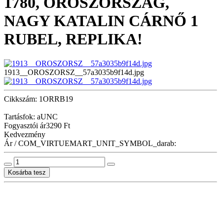
1780, OROSZORSZÁG,
NAGY KATALIN CÁRNŐ 1
RUBEL, REPLIKA!
1913__OROSZORSZ__57a3035b9f14d.jpg
Cikkszám: 1ORRB19
Tartásfok: aUNC
Fogyasztói ár
3290 Ft
Kedvezmény
Ár / COM_VIRTUEMART_UNIT_SYMBOL_darab: