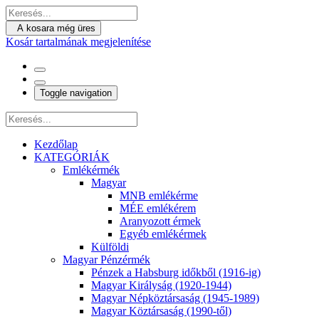
A kosara még üres
Kosár tartalmának megjelenítése
Toggle navigation
Kezdőlap
KATEGÓRIÁK
Emlékérmék
Magyar
MNB emlékérme
MÉE emlékérem
Aranyozott érmek
Egyéb emlékérmek
Külföldi
Magyar Pénzérmék
Pénzek a Habsburg időkből (1916-ig)
Magyar Királyság (1920-1944)
Magyar Népköztársaság (1945-1989)
Magyar Köztársaság (1990-től)