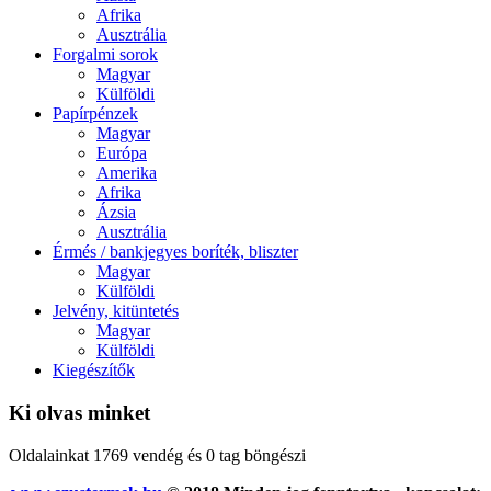
Afrika
Ausztrália
Forgalmi sorok
Magyar
Külföldi
Papírpénzek
Magyar
Európa
Amerika
Afrika
Ázsia
Ausztrália
Érmés / bankjegyes boríték, bliszter
Magyar
Külföldi
Jelvény, kitüntetés
Magyar
Külföldi
Kiegészítők
Ki olvas minket
Oldalainkat 1769 vendég és 0 tag böngészi