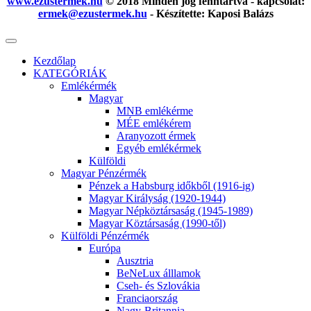
www.ezustermek.hu
© 2018 Minden jog fenntartva - kapcsolat:
ermek@ezustermek.hu
- Készítette: Kaposi Balázs
Kezdőlap
KATEGÓRIÁK
Emlékérmék
Magyar
MNB emlékérme
MÉE emlékérem
Aranyozott érmek
Egyéb emlékérmek
Külföldi
Magyar Pénzérmék
Pénzek a Habsburg időkből (1916-ig)
Magyar Királyság (1920-1944)
Magyar Népköztársaság (1945-1989)
Magyar Köztársaság (1990-től)
Külföldi Pénzérmék
Európa
Ausztria
BeNeLux álllamok
Cseh- és Szlovákia
Franciaország
Nagy-Britannia