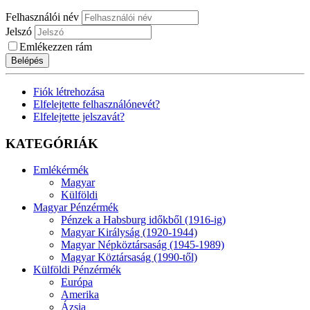
Felhasználói név
Jelszó
Emlékezzen rám
Belépés
Fiók létrehozása
Elfelejtette felhasználónevét?
Elfelejtette jelszavát?
KATEGÓRIÁK
Emlékérmék
Magyar
Külföldi
Magyar Pénzérmék
Pénzek a Habsburg időkből (1916-ig)
Magyar Királyság (1920-1944)
Magyar Népköztársaság (1945-1989)
Magyar Köztársaság (1990-től)
Külföldi Pénzérmék
Európa
Amerika
Ázsia