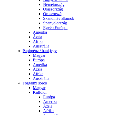
Németország
Olaszország
Oroszország
Skandináv államok
Spanyolország
Egyéb Európai
Amerika
Ázsia
Afrika
Ausztrália
Papírpénz / bankjegy
Magyar
Európa
Amerika
Ázsia
Afrika
Ausztrália
Forgalmi sorok
Magyar
Külföldi
Európa
Amerika
Ázsia
Afrika