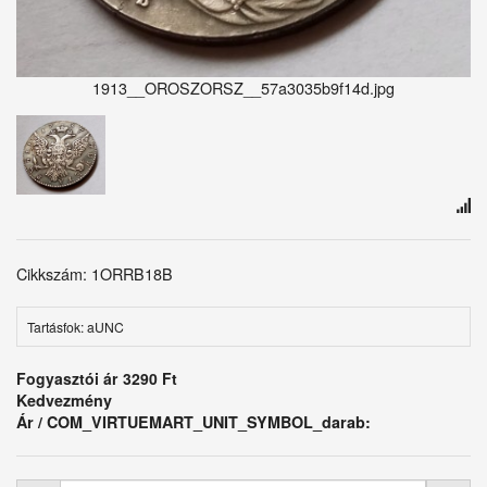
1913__OROSZORSZ__57a3035b9f14d.jpg
Cikkszám: 1ORRB18B
Tartásfok: aUNC
Fogyasztói ár
3290 Ft
Kedvezmény
Ár / COM_VIRTUEMART_UNIT_SYMBOL_darab: