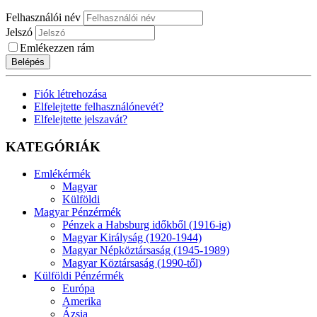
Felhasználói név
Jelszó
Emlékezzen rám
Belépés
Fiók létrehozása
Elfelejtette felhasználónevét?
Elfelejtette jelszavát?
KATEGÓRIÁK
Emlékérmék
Magyar
Külföldi
Magyar Pénzérmék
Pénzek a Habsburg időkből (1916-ig)
Magyar Királyság (1920-1944)
Magyar Népköztársaság (1945-1989)
Magyar Köztársaság (1990-től)
Külföldi Pénzérmék
Európa
Amerika
Ázsia