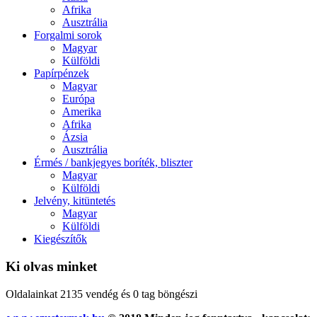
Afrika
Ausztrália
Forgalmi sorok
Magyar
Külföldi
Papírpénzek
Magyar
Európa
Amerika
Afrika
Ázsia
Ausztrália
Érmés / bankjegyes boríték, bliszter
Magyar
Külföldi
Jelvény, kitüntetés
Magyar
Külföldi
Kiegészítők
Ki olvas minket
Oldalainkat 2135 vendég és 0 tag böngészi