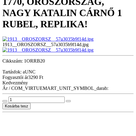
1770, OROSZORSZÁG,
NAGY KATALIN CÁRNŐ 1
RUBEL, REPLIKA!
1913__OROSZORSZ__57a3035b9f14d.jpg
Cikkszám: 1ORRB20
Tartásfok: aUNC
Fogyasztói ár
3290 Ft
Kedvezmény
Ár / COM_VIRTUEMART_UNIT_SYMBOL_darab: