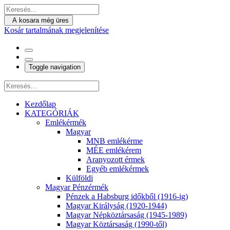
A kosara még üres
Kosár tartalmának megjelenítése
Toggle navigation
Kezdőlap
KATEGÓRIÁK
Emlékérmék
Magyar
MNB emlékérme
MÉE emlékérem
Aranyozott érmek
Egyéb emlékérmek
Külföldi
Magyar Pénzérmék
Pénzek a Habsburg időkből (1916-ig)
Magyar Királyság (1920-1944)
Magyar Népköztársaság (1945-1989)
Magyar Köztársaság (1990-től)