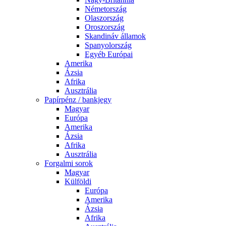
Németország
Olaszország
Oroszország
Skandináv államok
Spanyolország
Egyéb Európai
Amerika
Ázsia
Afrika
Ausztrália
Papírpénz / bankjegy
Magyar
Európa
Amerika
Ázsia
Afrika
Ausztrália
Forgalmi sorok
Magyar
Külföldi
Európa
Amerika
Ázsia
Afrika