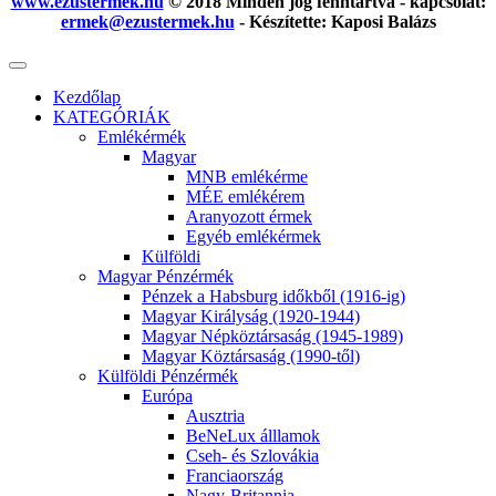
www.ezustermek.hu
© 2018 Minden jog fenntartva - kapcsolat:
ermek@ezustermek.hu
- Készítette: Kaposi Balázs
Kezdőlap
KATEGÓRIÁK
Emlékérmék
Magyar
MNB emlékérme
MÉE emlékérem
Aranyozott érmek
Egyéb emlékérmek
Külföldi
Magyar Pénzérmék
Pénzek a Habsburg időkből (1916-ig)
Magyar Királyság (1920-1944)
Magyar Népköztársaság (1945-1989)
Magyar Köztársaság (1990-től)
Külföldi Pénzérmék
Európa
Ausztria
BeNeLux álllamok
Cseh- és Szlovákia
Franciaország
Nagy-Britannia