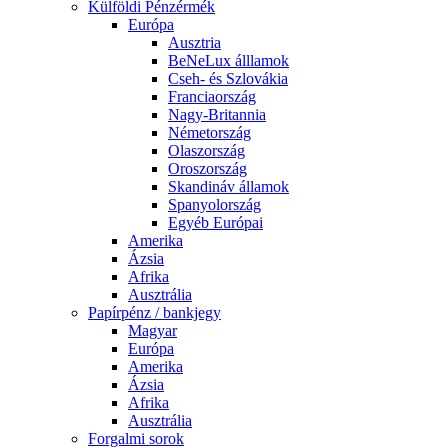
Külföldi Pénzérmék
Európa
Ausztria
BeNeLux álllamok
Cseh- és Szlovákia
Franciaország
Nagy-Britannia
Németország
Olaszország
Oroszország
Skandináv államok
Spanyolország
Egyéb Európai
Amerika
Ázsia
Afrika
Ausztrália
Papírpénz / bankjegy
Magyar
Európa
Amerika
Ázsia
Afrika
Ausztrália
Forgalmi sorok