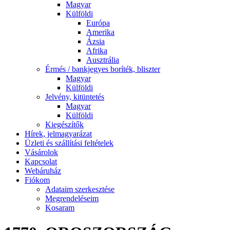
Magyar
Külföldi
Európa
Amerika
Ázsia
Afrika
Ausztrália
Érmés / bankjegyes boríték, bliszter
Magyar
Külföldi
Jelvény, kitüntetés
Magyar
Külföldi
Kiegészítők
Hírek, jelmagyarázat
Üzleti és szállítási feltételek
Vásárolok
Kapcsolat
Webáruház
Fiókom
Adataim szerkesztése
Megrendeléseim
Kosaram