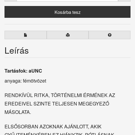
Leírás
Tartásfok: aUNC
anyaga: fémötvözet
RENDKÍVÜL RITKA, TÖRTÉNELMI ÉRMÉNEK AZ
EREDEIVEL SZINTE TELJESEN MEGEGYEZŐ
MÁSOLATA.
ELSŐSORBAN AZOKNAK AJÁNLOTT, AKIK
GYŰJTEMÉNYÉBEN EZ HIÁNYZIK, PÓTLÁSNAK