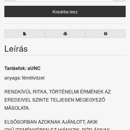
Leírás
Tartásfok: aUNC
anyaga: fémötvözet
RENDKÍVÜL RITKA, TÖRTÉNELMI ÉRMÉNEK AZ
EREDEIVEL SZINTE TELJESEN MEGEGYEZŐ
MÁSOLATA.
ELSŐSORBAN AZOKNAK AJÁNLOTT, AKIK
GYŰJTEMÉNYÉBEN EZ HIÁNYZIK, PÓTLÁSNAK