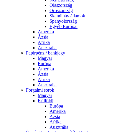
Olaszország
Oroszország
Skandináv államok
Spanyolország
Egyéb Európai
Amerika
Ázsia
Afrika
Ausztrália
Papírpénz / bankjegy
Magyar
Európa
Amerika
Ázsia
Afrika
Ausztrália
Forgalmi sorok
Magyar
Külföldi
Európa
Amerika
Ázsia
Afrika
Ausztrália