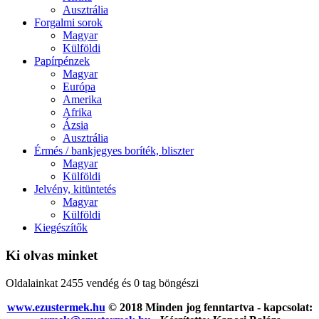
Ausztrália
Forgalmi sorok
Magyar
Külföldi
Papírpénzek
Magyar
Európa
Amerika
Afrika
Ázsia
Ausztrália
Érmés / bankjegyes boríték, bliszter
Magyar
Külföldi
Jelvény, kitüntetés
Magyar
Külföldi
Kiegészítők
Ki olvas minket
Oldalainkat 2455 vendég és 0 tag böngészi
www.ezustermek.hu
© 2018 Minden jog fenntartva - kapcsolat: