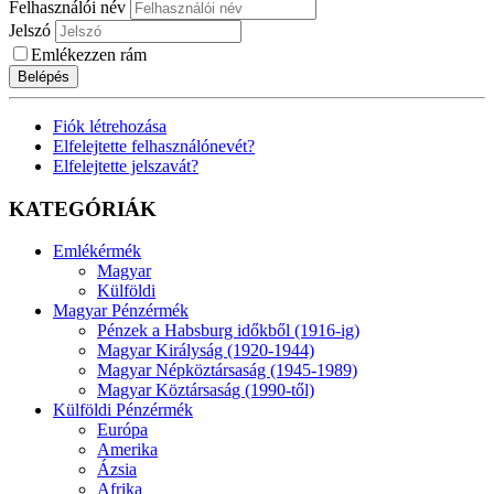
Felhasználói név
Jelszó
Emlékezzen rám
Belépés
Fiók létrehozása
Elfelejtette felhasználónevét?
Elfelejtette jelszavát?
KATEGÓRIÁK
Emlékérmék
Magyar
Külföldi
Magyar Pénzérmék
Pénzek a Habsburg időkből (1916-ig)
Magyar Királyság (1920-1944)
Magyar Népköztársaság (1945-1989)
Magyar Köztársaság (1990-től)
Külföldi Pénzérmék
Európa
Amerika
Ázsia
Afrika