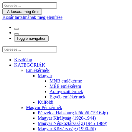
A kosara még üres
Kosár tartalmának megjelenítése
Toggle navigation
Kezdőlap
KATEGÓRIÁK
Emlékérmék
Magyar
MNB emlékérme
MÉE emlékérem
Aranyozott érmek
Egyéb emlékérmek
Külföldi
Magyar Pénzérmék
Pénzek a Habsburg időkből (1916-ig)
Magyar Királyság (1920-1944)
Magyar Népköztársaság (1945-1989)
Magyar Köztársaság (1990-től)