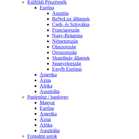
Külföldi Pénzérmék
Európa
Ausztria
BeNeLux álllamok
Cseh- és Szlovákia
Franciaország
Nagy-Britannia
Németország
Olaszország
Oroszország
Skandináv államok
Spanyolország
Egyéb Európai
Amerika
Ázsia
Afrika
Ausztrália
Papírpénz / bankjegy
Magyar
Európa
Amerika
Ázsia
Afrika
Ausztrália
Forgalmi sorok