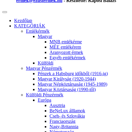
ermek@ezustermek.hu
- Készítette: Kaposi Balázs
Kezdőlap
KATEGÓRIÁK
Emlékérmék
Magyar
MNB emlékérme
MÉE emlékérem
Aranyozott érmek
Egyéb emlékérmek
Külföldi
Magyar Pénzérmék
Pénzek a Habsburg időkből (1916-ig)
Magyar Királyság (1920-1944)
Magyar Népköztársaság (1945-1989)
Magyar Köztársaság (1990-től)
Külföldi Pénzérmék
Európa
Ausztria
BeNeLux álllamok
Cseh- és Szlovákia
Franciaország
Nagy-Britannia
Németország