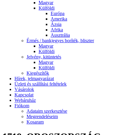
Magyar
Külföldi
Európa
Amerika
Ázsia
Afrika
Ausztrália
Érmés / bankjegyes boríték, bliszter
Magyar
Külföldi
Jelvény, kitüntetés
Magyar
Külföldi
Kiegészítők
Hírek, jelmagyarázat
Üzleti és szállítási feltételek
Vásárolok
Kapcsolat
Webáruház
Fiókom
Adataim szerkesztése
Megrendeléseim
Kosaram