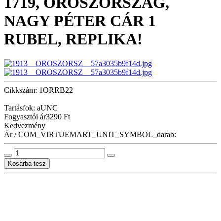
1719, OROSZORSZÁG,
NAGY PÉTER CÁR 1
RUBEL, REPLIKA!
Cikkszám: 1ORRB22
Tartásfok: aUNC
Fogyasztói ár
3290 Ft
Kedvezmény
Ár / COM_VIRTUEMART_UNIT_SYMBOL_darab: