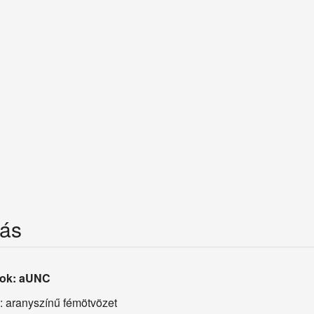
rás
fok: aUNC
 aranyszínű fémötvözet