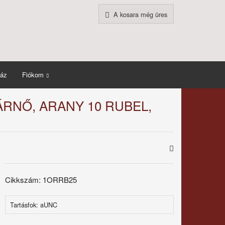
A kosara még üres
áz
Fiókom
ÁRNŐ, ARANY 10 RUBEL,
Cikkszám: 1ORRB25
Tartásfok: aUNC