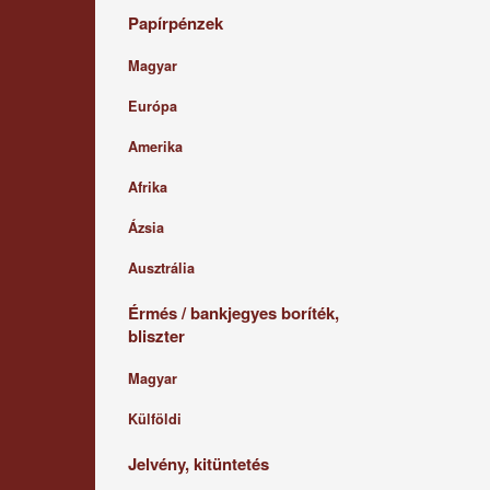
Papírpénzek
Magyar
Európa
Amerika
Afrika
Ázsia
Ausztrália
Érmés / bankjegyes boríték,
bliszter
Magyar
Külföldi
Jelvény, kitüntetés