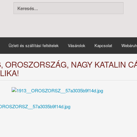
Üzleti és szállítási feltételek
Vásárolok
Kapcsolat
Webáruh
6, OROSZORSZÁG, NAGY KATALIN C
LIKA!