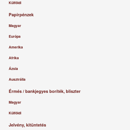
Külföldi
Papírpénzek
Magyar
Európa
Amerika
Afrika
Ázsia
Ausztrália
Érmés / bankjegyes boríték, bliszter
Magyar
Külföldi
Jelvény, kitüntetés