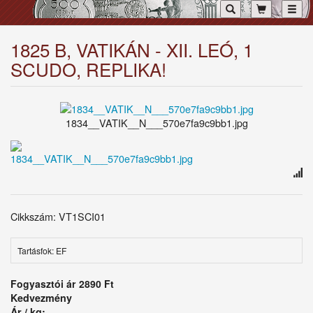
Toggl
1825 B, VATIKÁN - XII. LEÓ, 1
SCUDO, REPLIKA!
1834__VATIK__N___570e7fa9c9bb1.jpg
Cikkszám: VT1SCI01
Tartásfok: EF
Fogyasztói ár
2890 Ft
Kedvezmény
Ár / kg: