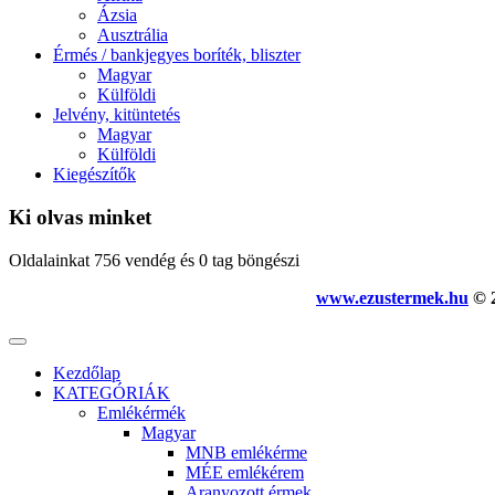
Ázsia
Ausztrália
Érmés / bankjegyes boríték, bliszter
Magyar
Külföldi
Jelvény, kitüntetés
Magyar
Külföldi
Kiegészítők
Ki olvas minket
Oldalainkat 756 vendég és 0 tag böngészi
www.ezustermek.hu
© 2
Kezdőlap
KATEGÓRIÁK
Emlékérmék
Magyar
MNB emlékérme
MÉE emlékérem
Aranyozott érmek