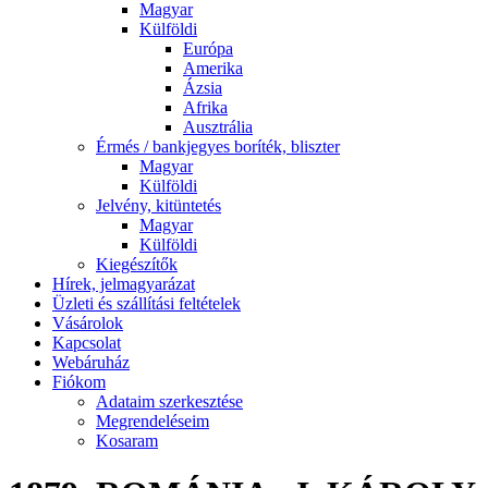
Magyar
Külföldi
Európa
Amerika
Ázsia
Afrika
Ausztrália
Érmés / bankjegyes boríték, bliszter
Magyar
Külföldi
Jelvény, kitüntetés
Magyar
Külföldi
Kiegészítők
Hírek, jelmagyarázat
Üzleti és szállítási feltételek
Vásárolok
Kapcsolat
Webáruház
Fiókom
Adataim szerkesztése
Megrendeléseim
Kosaram