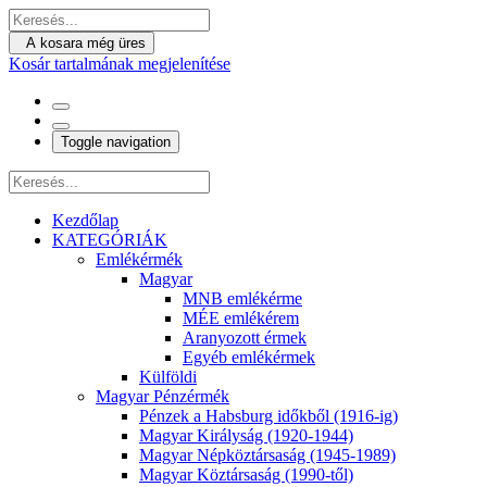
A kosara még üres
Kosár tartalmának megjelenítése
Toggle navigation
Kezdőlap
KATEGÓRIÁK
Emlékérmék
Magyar
MNB emlékérme
MÉE emlékérem
Aranyozott érmek
Egyéb emlékérmek
Külföldi
Magyar Pénzérmék
Pénzek a Habsburg időkből (1916-ig)
Magyar Királyság (1920-1944)
Magyar Népköztársaság (1945-1989)
Magyar Köztársaság (1990-től)