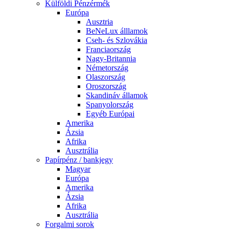
Külföldi Pénzérmék
Európa
Ausztria
BeNeLux álllamok
Cseh- és Szlovákia
Franciaország
Nagy-Britannia
Németország
Olaszország
Oroszország
Skandináv államok
Spanyolország
Egyéb Európai
Amerika
Ázsia
Afrika
Ausztrália
Papírpénz / bankjegy
Magyar
Európa
Amerika
Ázsia
Afrika
Ausztrália
Forgalmi sorok