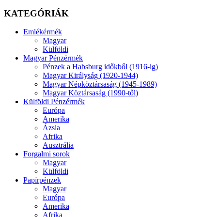
KATEGÓRIÁK
Emlékérmék
Magyar
Külföldi
Magyar Pénzérmék
Pénzek a Habsburg időkből (1916-ig)
Magyar Királyság (1920-1944)
Magyar Népköztársaság (1945-1989)
Magyar Köztársaság (1990-től)
Külföldi Pénzérmék
Európa
Amerika
Ázsia
Afrika
Ausztrália
Forgalmi sorok
Magyar
Külföldi
Papírpénzek
Magyar
Európa
Amerika
Afrika