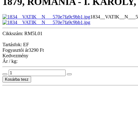
1879, ROMÁNIA - I. KÁROLY,
1834__VATIK__N___57
Cikkszám: RM5L01
Tartásfok: EF
Fogyasztói ár
3290 Ft
Kedvezmény
Ár / kg: