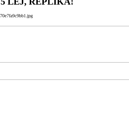
 5 LEJ, REPLIKA!
0e7fa9c9bb1.jpg