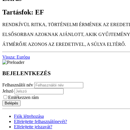
Tartásfok: EF
RENDKÍVÜL RITKA, TÖRTÉNELMI ÉRMÉNEK AZ EREDET
ELSŐSORBAN AZOKNAK AJÁNLOTT, AKIK GYŰJTEMÉNYÉ
ÁTMÉRŐJE AZONOS AZ EREDETIVEL, A SÚLYA ELTÉRŐ.
Vissza: Európa
BEJELENTKEZÉS
Felhasználói név
Jelszó
Emlékezzen rám
Belépés
Fiók létrehozása
Elfelejtette felhasználónevét?
Elfelejtette jelszavát?