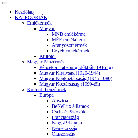
Kezdőlap
KATEGÓRIÁK
Emlékérmék
Magyar
MNB emlékérme
MÉE emlékérem
Aranyozott érmek
Egyéb emlékérmek
Külföldi
Magyar Pénzérmék
Pénzek a Habsburg időkből (1916-ig)
Magyar Királyság (1920-1944)
Magyar Népköztársaság (1945-1989)
Magyar Köztársaság (1990-től)
Külföldi Pénzérmék
Európa
Ausztria
BeNeLux álllamok
Cseh- és Szlovákia
Franciaország
Nagy-Britannia
Németország
Olaszország