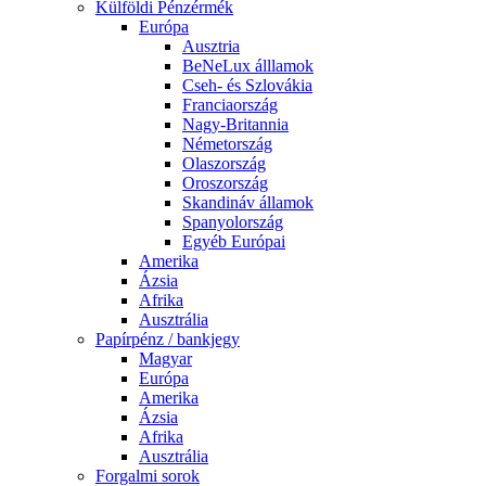
Külföldi Pénzérmék
Európa
Ausztria
BeNeLux álllamok
Cseh- és Szlovákia
Franciaország
Nagy-Britannia
Németország
Olaszország
Oroszország
Skandináv államok
Spanyolország
Egyéb Európai
Amerika
Ázsia
Afrika
Ausztrália
Papírpénz / bankjegy
Magyar
Európa
Amerika
Ázsia
Afrika
Ausztrália
Forgalmi sorok