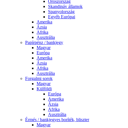
Oroszország
Skandináv államok
Spanyolország
Egyéb Európai
Amerika
Ázsia
Afrika
Ausztrália
Papírpénz / bankjegy
Magyar
Európa
Amerika
Ázsia
Afrika
Ausztrália
Forgalmi sorok
Magyar
Külföldi
Európa
Amerika
Ázsia
Afrika
Ausztrália
Érmés / bankjegyes boríték, bliszter
Magyar