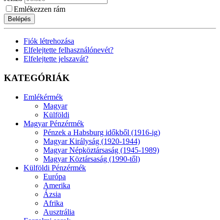
Emlékezzen rám
Belépés
Fiók létrehozása
Elfelejtette felhasználónevét?
Elfelejtette jelszavát?
KATEGÓRIÁK
Emlékérmék
Magyar
Külföldi
Magyar Pénzérmék
Pénzek a Habsburg időkből (1916-ig)
Magyar Királyság (1920-1944)
Magyar Népköztársaság (1945-1989)
Magyar Köztársaság (1990-től)
Külföldi Pénzérmék
Európa
Amerika
Ázsia
Afrika
Ausztrália