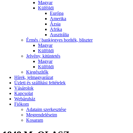
Magyar
Külföldi
Európa
Amerika
Ázsia
Afrika
Ausztrália
Érmés / bankjegyes boríték, bliszter
Magyar
Külföldi
Jelvény, kitüntetés
Magyar
Külföldi
Kiegészítők
Hírek, jelmagyarázat
Üzleti és szállítási feltételek
Vásárolok
Kapcsolat
Webáruház
Fiókom
Adataim szerkesztése
Megrendeléseim
Kosaram