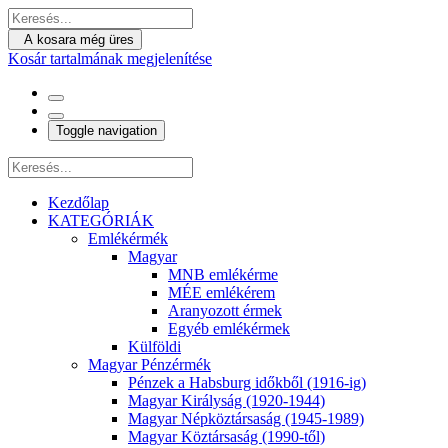
A kosara még üres
Kosár tartalmának megjelenítése
Toggle navigation
Kezdőlap
KATEGÓRIÁK
Emlékérmék
Magyar
MNB emlékérme
MÉE emlékérem
Aranyozott érmek
Egyéb emlékérmek
Külföldi
Magyar Pénzérmék
Pénzek a Habsburg időkből (1916-ig)
Magyar Királyság (1920-1944)
Magyar Népköztársaság (1945-1989)
Magyar Köztársaság (1990-től)