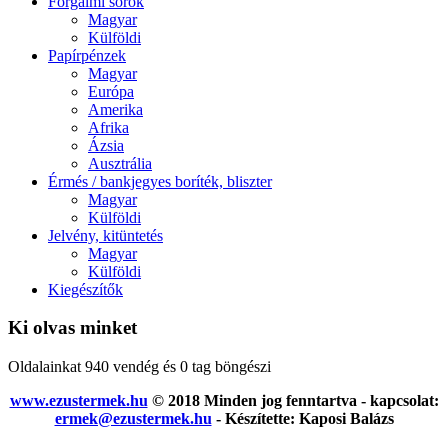
Forgalmi sorok
Magyar
Külföldi
Papírpénzek
Magyar
Európa
Amerika
Afrika
Ázsia
Ausztrália
Érmés / bankjegyes boríték, bliszter
Magyar
Külföldi
Jelvény, kitüntetés
Magyar
Külföldi
Kiegészítők
Ki olvas minket
Oldalainkat 940 vendég és 0 tag böngészi
www.ezustermek.hu
© 2018 Minden jog fenntartva - kapcsolat:
ermek@ezustermek.hu
- Készítette: Kaposi Balázs