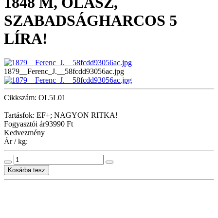
1848 M, OLASZ,
SZABADSÁGHARCOS 5
LÍRA!
1879__Ferenc_J.__58fcdd93056ac.jpg
Cikkszám: OL5L01
Tartásfok: EF+; NAGYON RITKA!
Fogyasztói ár
93990 Ft
Kedvezmény
Ár / kg: