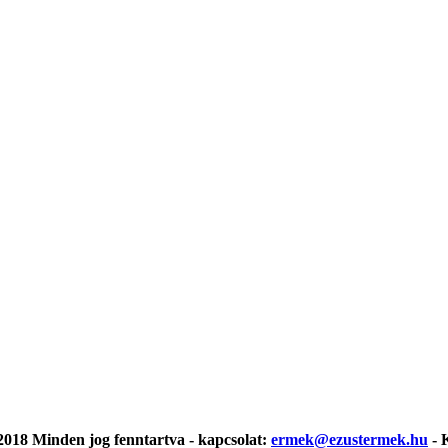
018 Minden jog fenntartva - kapcsolat:
ermek@ezustermek.hu
- 