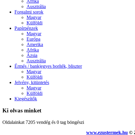
Afrika
Ausztrália
Forgalmi sorok
Magyar
Külföldi
Papírpénzek
Magyar
Európa
Amerika
Afrika
Ázsia
Ausztrália
Érmés / bankjegyes boríték, bliszter
Magyar
Külföldi
Jelvény, kitüntetés
Magyar
Külföldi
Kiegészítők
Ki olvas minket
Oldalainkat 7205 vendég és 0 tag böngészi
www.ezustermek.hu
© 2