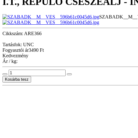
I.T., REPÜLŐ CSÉSZEALJ 
SZABADK__M__VE
Cikkszám: ARE366
Tartásfok: UNC
Fogyasztói ár
3490 Ft
Kedvezmény
Ár / kg: