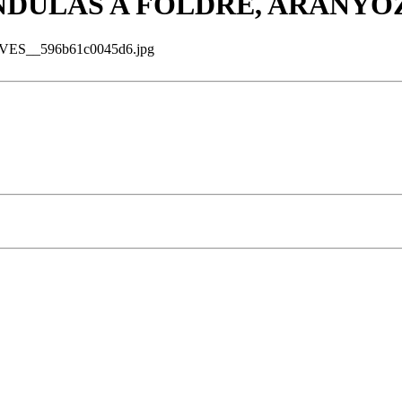
- INDULÁS A FÖLDRE, ARANY
S__596b61c0045d6.jpg