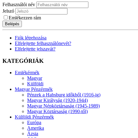
Felhasználói név
Jelszó
Emlékezzen rám
Belépés
Fiók létrehozása
Elfelejtette felhasználónevét?
Elfelejtette jelszavát?
KATEGÓRIÁK
Emlékérmék
Magyar
Külföldi
Magyar Pénzérmék
Pénzek a Habsburg időkből (1916-ig)
Magyar Királyság (1920-1944)
Magyar Népköztársaság (1945-1989)
Magyar Köztársaság (1990-től)
Külföldi Pénzérmék
Európa
Amerika
Ázsia