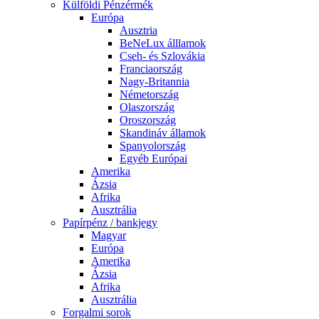
Külföldi Pénzérmék
Európa
Ausztria
BeNeLux álllamok
Cseh- és Szlovákia
Franciaország
Nagy-Britannia
Németország
Olaszország
Oroszország
Skandináv államok
Spanyolország
Egyéb Európai
Amerika
Ázsia
Afrika
Ausztrália
Papírpénz / bankjegy
Magyar
Európa
Amerika
Ázsia
Afrika
Ausztrália
Forgalmi sorok