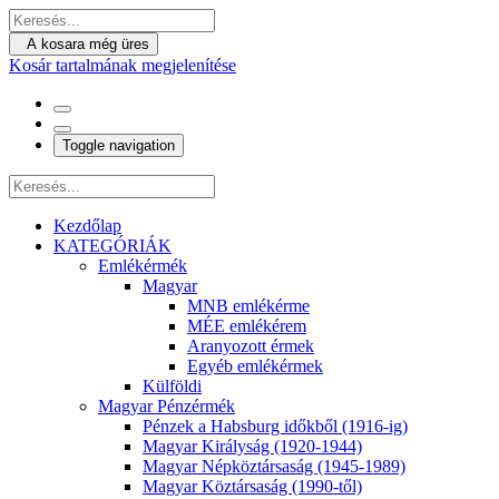
A kosara még üres
Kosár tartalmának megjelenítése
Toggle navigation
Kezdőlap
KATEGÓRIÁK
Emlékérmék
Magyar
MNB emlékérme
MÉE emlékérem
Aranyozott érmek
Egyéb emlékérmek
Külföldi
Magyar Pénzérmék
Pénzek a Habsburg időkből (1916-ig)
Magyar Királyság (1920-1944)
Magyar Népköztársaság (1945-1989)
Magyar Köztársaság (1990-től)