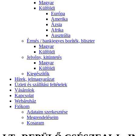
Magyar
Külföldi
Európa
Amerika
Ázsia
Afrika
Ausztrália
Érmés / bankjegyes boríték, bliszter
Magyar
Külföldi
Jelvény, kitüntetés
Magyar
Külföldi
Kiegészítők
Hírek, jelmagyarázat
Üzleti és szállítási feltételek
Vásárolok
Kapcsolat
Webáruház
Fiókom
Adataim szerkesztése
Megrendeléseim
Kosaram