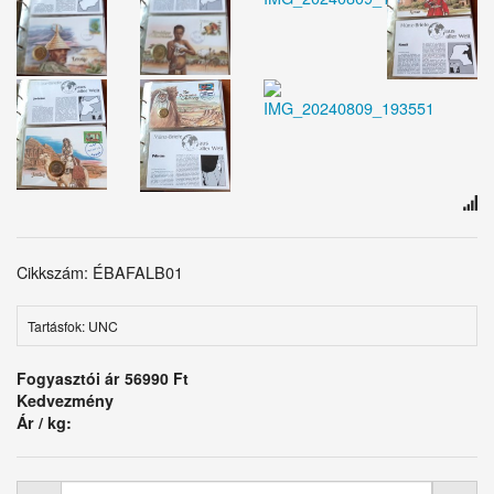
Cikkszám: ÉBAFALB01
Tartásfok: UNC
Fogyasztói ár
56990 Ft
Kedvezmény
Ár / kg: