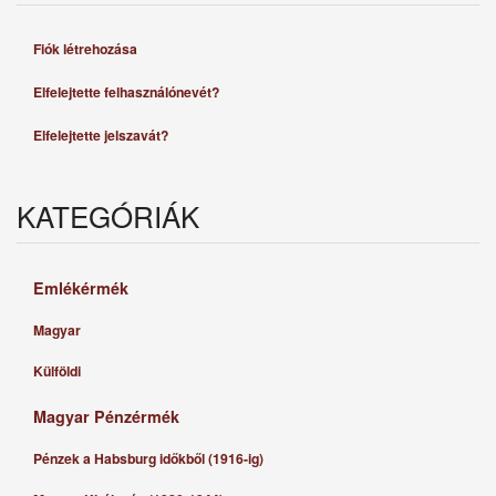
Fiók létrehozása
Elfelejtette felhasználónevét?
Elfelejtette jelszavát?
KATEGÓRIÁK
Emlékérmék
Magyar
Külföldi
Magyar Pénzérmék
Pénzek a Habsburg időkből (1916-ig)