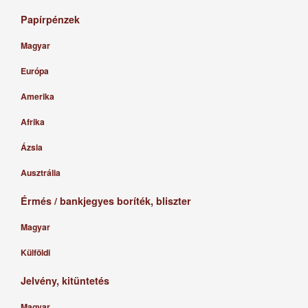
Papírpénzek
Magyar
Európa
Amerika
Afrika
Ázsia
Ausztrália
Érmés / bankjegyes boríték, bliszter
Magyar
Külföldi
Jelvény, kitüntetés
Magyar