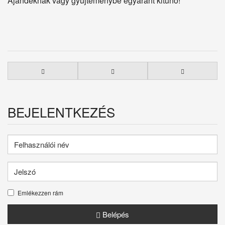
Ajándéknak vagy gyűjteménybe egyaránt kitűnő!
BEJELENTKEZÉS
Emlékezzen rám
Belépés