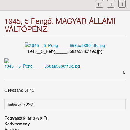
Toggl
1945, 5 Pengő, MAGYAR ÁLLAMI
VÁLTÓPÉNZ!
1945__5_Peng_____558aa5360f19c.jpg
Cikkszám: 5P45
Tartásfok: aUNC
Fogyasztói ár
3790 Ft
Kedvezmény
Ár / kg: