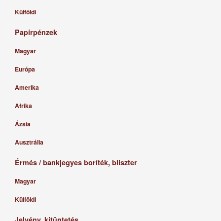
Külföldi
Papírpénzek
Magyar
Európa
Amerika
Afrika
Ázsia
Ausztrália
Érmés / bankjegyes boríték, bliszter
Magyar
Külföldi
Jelvény, kitüntetés