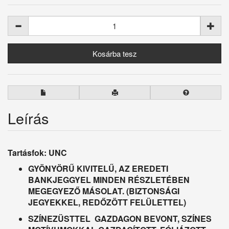
Leírás
Tartásfok: UNC
GYÖNYÖRŰ KIVITELŰ, AZ EREDETI
BANKJEGGYEL MINDEN RÉSZLETÉBEN
MEGEGYEZŐ MÁSOLAT. (BIZTONSÁGI
JEGYEKKEL, REDŐZÖTT FELÜLETTEL)
SZÍNEZÜSTTEL GAZDAGON BEVONT, SZÍNES