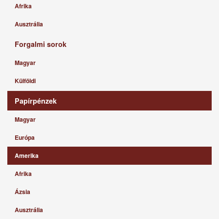
Afrika
Ausztrália
Forgalmi sorok
Magyar
Külföldi
Papírpénzek
Magyar
Európa
Amerika
Afrika
Ázsia
Ausztrália