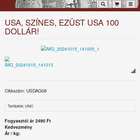
Toggl
USA, SZÍNES, EZÜST USA 100
DOLLÁR!
Cikkszám: USDAG08
Tartásfok: UNC
Fogyasztói ár
2490 Ft
Kedvezmény
Ár / kg: