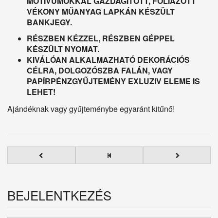
MOTÍVUMOKKAL GAZDAGÍTOTT, FÓLIÁZOTT
VÉKONY MŰANYAG LAPKÁN KÉSZÜLT
BANKJEGY.
RÉSZBEN KÉZZEL, RÉSZBEN GÉPPEL
KÉSZÜLT NYOMAT.
KIVÁLÓAN ALKALMAZHATÓ DEKORÁCIÓS
CÉLRA, DOLGOZÓSZBA FALÁN, VAGY
PAPÍRPÉNZGYŰJTEMÉNY EXLUZIV ELEME IS
LEHET!
Ajándéknak vagy gyűjteménybe egyaránt kitűnő!
BEJELENTKEZÉS