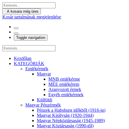
A kosara még üres
Kosár tartalmának megjelenítése
Toggle navigation
Kezdőlap
KATEGÓRIÁK
Emlékérmék
Magyar
MNB emlékérme
MÉE emlékérem
Aranyozott érmek
Egyéb emlékérmek
Külföldi
Magyar Pénzérmék
Pénzek a Habsburg időkből (1916-ig)
Magyar Királyság (1920-1944)
Magyar Népköztársaság (1945-1989)
Magyar Köztársaság (1990-től)