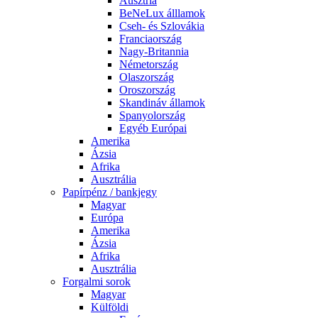
Ausztria
BeNeLux álllamok
Cseh- és Szlovákia
Franciaország
Nagy-Britannia
Németország
Olaszország
Oroszország
Skandináv államok
Spanyolország
Egyéb Európai
Amerika
Ázsia
Afrika
Ausztrália
Papírpénz / bankjegy
Magyar
Európa
Amerika
Ázsia
Afrika
Ausztrália
Forgalmi sorok
Magyar
Külföldi