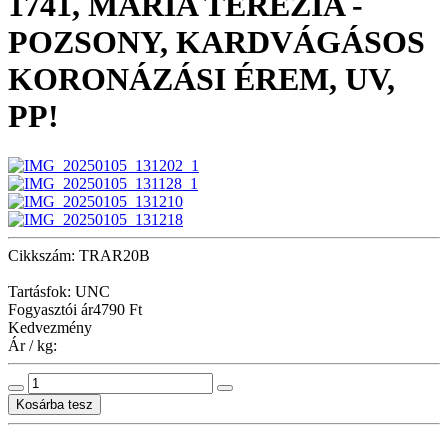
1741, MÁRIA TERÉZIA -
POZSONY, KARDVÁGÁSOS
KORONÁZÁSI ÉREM, UV,
PP!
Cikkszám: TRAR20B
Tartásfok: UNC
Fogyasztói ár
4790 Ft
Kedvezmény
Ár / kg: