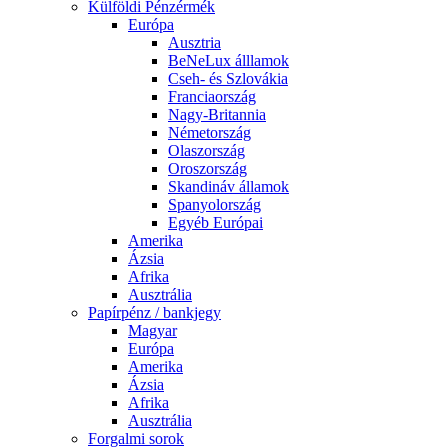
Külföldi Pénzérmék
Európa
Ausztria
BeNeLux álllamok
Cseh- és Szlovákia
Franciaország
Nagy-Britannia
Németország
Olaszország
Oroszország
Skandináv államok
Spanyolország
Egyéb Európai
Amerika
Ázsia
Afrika
Ausztrália
Papírpénz / bankjegy
Magyar
Európa
Amerika
Ázsia
Afrika
Ausztrália
Forgalmi sorok