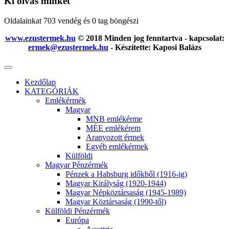
Ki olvas minket
Oldalainkat 703 vendég és 0 tag böngészi
www.ezustermek.hu
© 2018 Minden jog fenntartva - kapcsolat:
ermek@ezustermek.hu
- Készítette: Kaposi Balázs
Kezdőlap
KATEGÓRIÁK
Emlékérmék
Magyar
MNB emlékérme
MÉE emlékérem
Aranyozott érmek
Egyéb emlékérmek
Külföldi
Magyar Pénzérmék
Pénzek a Habsburg időkből (1916-ig)
Magyar Királyság (1920-1944)
Magyar Népköztársaság (1945-1989)
Magyar Köztársaság (1990-től)
Külföldi Pénzérmék
Európa