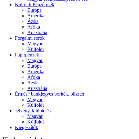
Külföldi Pénzérmék
Európa
Amerika
Ázsia
Afrika
Ausztrália
Forgalmi sorok
Magyar
Külföldi
Papírpénzek
Magyar
Európa
Amerika
Afrika
Ázsia
Ausztrália
Érmés / bankjegyes boríték, bliszter
Magyar
Külföldi
Jelvény, kitüntetés
Magyar
Külföldi
Kiegészítők