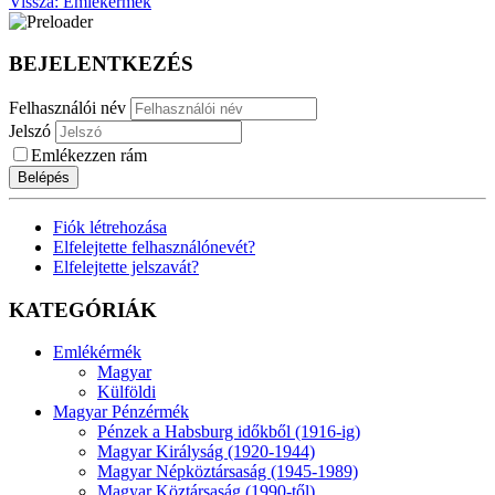
Vissza: Emlékérmék
BEJELENTKEZÉS
Felhasználói név
Jelszó
Emlékezzen rám
Belépés
Fiók létrehozása
Elfelejtette felhasználónevét?
Elfelejtette jelszavát?
KATEGÓRIÁK
Emlékérmék
Magyar
Külföldi
Magyar Pénzérmék
Pénzek a Habsburg időkből (1916-ig)
Magyar Királyság (1920-1944)
Magyar Népköztársaság (1945-1989)
Magyar Köztársaság (1990-től)