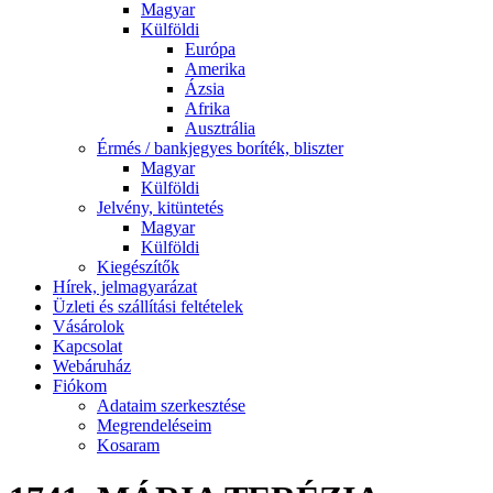
Magyar
Külföldi
Európa
Amerika
Ázsia
Afrika
Ausztrália
Érmés / bankjegyes boríték, bliszter
Magyar
Külföldi
Jelvény, kitüntetés
Magyar
Külföldi
Kiegészítők
Hírek, jelmagyarázat
Üzleti és szállítási feltételek
Vásárolok
Kapcsolat
Webáruház
Fiókom
Adataim szerkesztése
Megrendeléseim
Kosaram